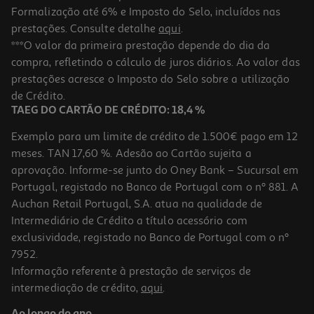
Formalização até 6% e Imposto do Selo, incluídos nas
prestações. Consulte detalhe
aqui
.
4.4
(10)
Pen Usb Qilive 64gb 3.0 Cinza
***O valor da primeira prestação depende do dia da
compra, refletindo o cálculo de juros diários. Ao valor das
17.99 €/un
prestações acresce o Imposto do Selo sobre a utilização
17,99 €
de Crédito.
TAEG DO CARTÃO DE CRÉDITO: 18,4 %
Exemplo para um limite de crédito de 1.500€ pago em 12
meses. TAN 17,60 %. Adesão ao Cartão sujeita a
aprovação. Informe-se junto do Oney Bank – Sucursal em
Portugal, registado no Banco de Portugal com o nº 881. A
Auchan Retail Portugal, S.A. atua na qualidade de
Intermediário de Crédito a título acessório com
exclusividade, registado no Banco de Portugal com o nº
7952.
Informação referente à prestação de serviços de
5.0
(2)
intermediação de crédito,
aqui
.
Receptor Dvb-T2 Qilive 600176645 Full Hd Q.1404
Ao longo do ano