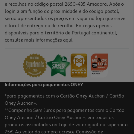
e recolhas no código postal 2650-435 Amadora. Após o
login e em função da proximidade e do código postal,
serão apresentados os preços em vigor na loja que serve
o local de entrega ou de recolha. Entregas apenas
disponíveis para o território de Portugal continental,
consulte mais informações
aqui
.
Prateleira Para Box Hama 00220889 Preto
9.99 €/un
9,99 €
Informações para pagamentos ONEY
*para pagamentos com o Cartão Oney Auchan / Cartão
Oney Auchan+.
**Campanha Sem Juros para pagamentos com o Cartão
Oney Auchan / Cartão Oney Auchan+, em todos os
produtos assinalados na Loja de valor igual ou superior a
75€. Ao valor da compra acresce Comissão de