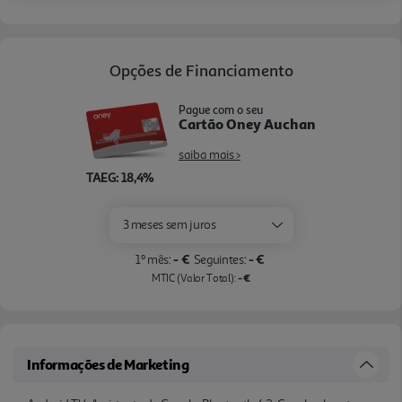
Opções de Financiamento
Pague com o seu
Cartão Oney Auchan
saiba mais >
TAEG: 18,4%
3 meses sem juros
- €
- €
1º mês:
Seguintes:
- €
MTIC (Valor Total):
Informações de Marketing