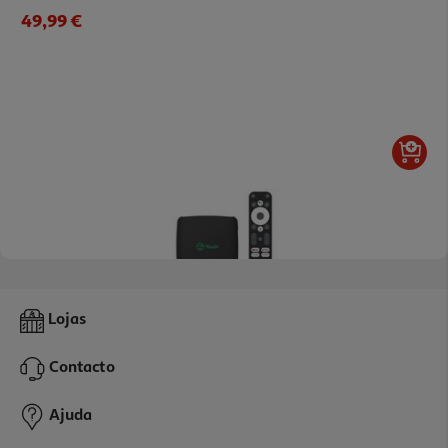
49,99 €
Box Android Youin En10140k (4k Uhd 2gb 8gb)
Lojas
69.99 €/un
Contacto
69,99 €
Ajuda