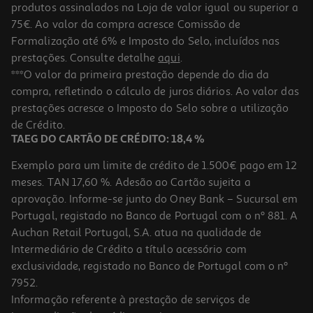
produtos assinalados na Loja de valor igual ou superior a
75€. Ao valor da compra acresce Comissão de
Formalização até 6% e Imposto do Selo, incluídos nas
prestações. Consulte detalhe
aqui
.
4.2
(5)
Escova Engomar A Vapor Rowenta Dr8270d1 Access Steam Force
***O valor da primeira prestação depende do dia da
2000w
compra, refletindo o cálculo de juros diários. Ao valor das
89.99 €/un
prestações acresce o Imposto do Selo sobre a utilização
89,99 €
de Crédito.
TAEG DO CARTÃO DE CRÉDITO: 18,4 %
Exemplo para um limite de crédito de 1.500€ pago em 12
meses. TAN 17,60 %. Adesão ao Cartão sujeita a
aprovação. Informe-se junto do Oney Bank – Sucursal em
Portugal, registado no Banco de Portugal com o nº 881. A
Auchan Retail Portugal, S.A. atua na qualidade de
Intermediário de Crédito a título acessório com
-19%
exclusividade, registado no Banco de Portugal com o nº
7952.
Informação referente à prestação de serviços de