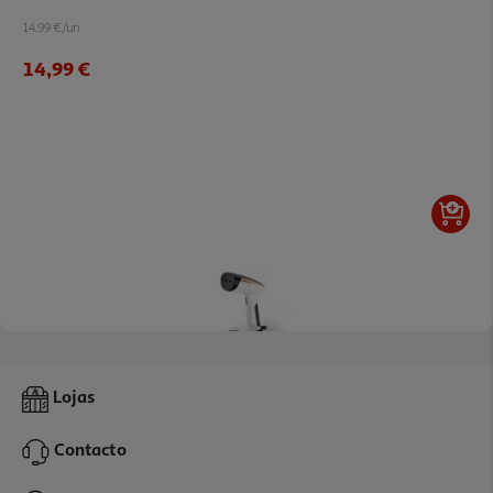
14.99 €/un
14,99 €
Escova Engomar A Vapor Rowenta Dr3030d1 Access Steam Pocket
Lojas
69.99 €/un
Contacto
69,99 €