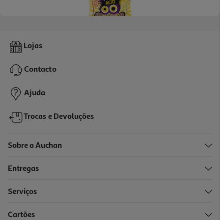
4.2
(5)
Gomas Auchan Fils Acidas 180g
Lojas
9.39 €/Kg
Contacto
1,69 €
Ajuda
Trocas e Devoluções
Sobre a Auchan
Entregas
Serviços
3.9
(7)
Cartões