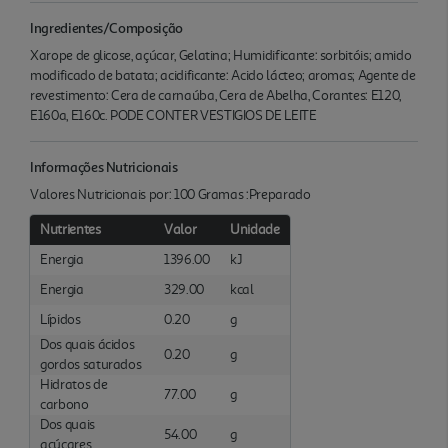
Ingredientes/Composição
Xarope de glicose, açúcar, Gelatina; Humidificante: sorbitóis; amido
modificado de batata; acidificante: Acido lácteo; aromas; Agente de
revestimento: Cera de carnaúba, Cera de Abelha, Corantes: E120,
E160a, E160c. PODE CONTER VESTIGIOS DE LEITE
Informações Nutricionais
Valores Nutricionais por: 100 Gramas :Preparado
Nutrientes
Valor
Unidade
Energia
1396.00
kJ
Energia
329.00
kcal
Lípidos
0.20
g
Dos quais ácidos
0.20
g
gordos saturados
Hidratos de
77.00
g
carbono
Dos quais
54.00
g
açúcares