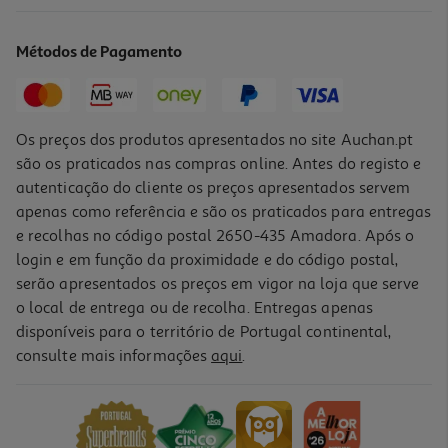
Gomas Auchan Garrafas Cola 175g
8.51 €/Kg
Métodos de Pagamento
1,49 €
Os preços dos produtos apresentados no site Auchan.pt
são os praticados nas compras online. Antes do registo e
autenticação do cliente os preços apresentados servem
apenas como referência e são os praticados para entregas
e recolhas no código postal 2650-435 Amadora. Após o
login e em função da proximidade e do código postal,
serão apresentados os preços em vigor na loja que serve
o local de entrega ou de recolha. Entregas apenas
disponíveis para o território de Portugal continental,
4.3
(4)
consulte mais informações
aqui
.
Gomas Auchan Frites Acid 200g
8.45 €/Kg
1,69 €