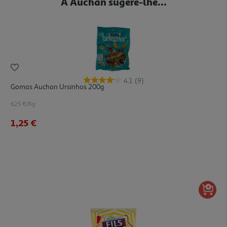
A Auchan sugere-lhe...
4.1
(9)
Gomas Auchan Ursinhos 200g
6.25 €/Kg
1,25 €