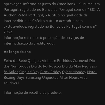
aprovação. Informe-se junto do Oney Bank – Sucursal em
Portugal, registado no Banco de Portugal com o nº 881. A
Auchan Retail Portugal, S.A. atua na qualidade de
Intermediário de Crédito a título acessório com
exclusividade, registado no Banco de Portugal com o nº
7952.
Informação referente à prestação de serviços de
4.5
(4)
intermediação de crédito,
aqui
.
Gomas Fini Super Bites Relepica 90g
Ao longo do ano
14.33 €/Kg
Feira do Bebé
Queijos, Vinhos e Enchidos
Carnaval
Dia
1,29 €
dos Namorados
Dia do Pai
Páscoa
Dia da Mãe
Regresso
às Aulas
Singles' Day
Black Friday
Cyber Monday
Natal
Boxing Days
Samsung Unpacked
After Hours
Vida
saudável
Informação de
recolha de produto
.