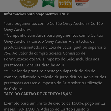
Informações para pagamentos ONEY
*para pagamentos com o Cartão Oney Auchan / Cartão
Oney Auchan+.
**Campanha Sem Juros para pagamentos com o Cartão
Oney Auchan / Cartão Oney Auchan+, em todos os
produtos assinalados na Loja de valor igual ou superior a
75€. Ao valor da compra acresce Comissão de
Formalização até 6% e Imposto do Selo, incluídos nas
prestações. Consulte detalhe
aqui
.
3.5
(4)
Gomas Auchan Langue Acide ++ 200g
***O valor da primeira prestação depende do dia da
compra, refletindo o cálculo de juros diários. Ao valor das
8.25 €/Kg
prestações acresce o Imposto do Selo sobre a utilização
1,65 €
de Crédito.
TAEG DO CARTÃO DE CRÉDITO: 18,4 %
Exemplo para um limite de crédito de 1.500€ pago em 12
meses. TAN 17,60 %. Adesão ao Cartão sujeita a