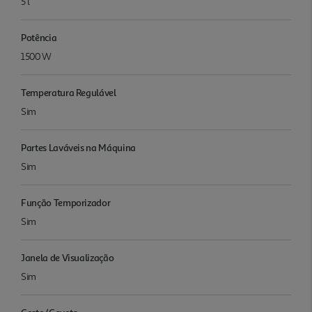
5 l
Potência
1500 W
Temperatura Regulável
Sim
Partes Laváveis na Máquina
Sim
Função Temporizador
Sim
Janela de Visualização
Sim