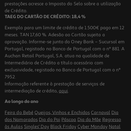
Price reduced from
to
prestações acresce o Imposto do Selo sobre a utilização
54,99 €
44,99 €
de Crédito.
Promoção
TAEG DO CARTÃO DE CRÉDITO: 18,4 %
Exemplo para um limite de crédito de 1.500€ pago em 12
meses. TAN 17,60 %. Adesão ao Cartão sujeita a
aprovação. Informe-se junto do Oney Bank – Sucursal em
Portugal, registado no Banco de Portugal com o nº 881. A
Auchan Retail Portugal, S.A. atua na qualidade de
Intermediário de Crédito a título acessório com
exclusividade, registado no Banco de Portugal com o nº
7952.
Informação referente à prestação de serviços de
4.8
(10)
intermediação de crédito,
aqui
.
Fritadeira Sem Óleo Air Fryer Flama 681fl Digital 7l
Ao longo do ano
59.99 €/un
Feira do Bebé
Queijos, Vinhos e Enchidos
Carnaval
Dia
59,99 €
dos Namorados
Dia do Pai
Páscoa
Dia da Mãe
Regresso
às Aulas
Singles' Day
Black Friday
Cyber Monday
Natal