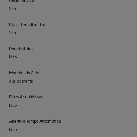
Cesto/Gaveta
Sim
Pés anti-deslizantes
Sim
Paredes Frias
Não
Material da Cuba
anti aderente
Filtro Anti-Odores
Não
Abertura Tampa Automática
Não