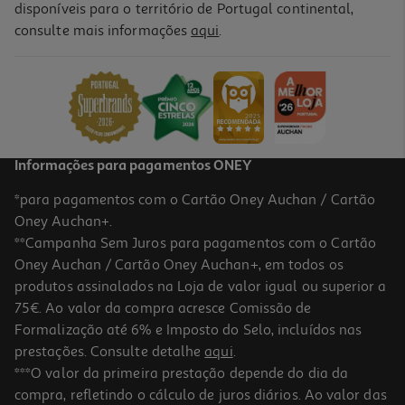
disponíveis para o território de Portugal continental,
4.5
(4)
consulte mais informações
aqui
.
Fritadeira Air Fryer Qilive Q.5332 Inox 8l
79.99 €/un
79,99 €
Informações para pagamentos ONEY
*para pagamentos com o Cartão Oney Auchan / Cartão
Oney Auchan+.
**Campanha Sem Juros para pagamentos com o Cartão
Oney Auchan / Cartão Oney Auchan+, em todos os
-18%
produtos assinalados na Loja de valor igual ou superior a
75€. Ao valor da compra acresce Comissão de
Formalização até 6% e Imposto do Selo, incluídos nas
prestações. Consulte detalhe
aqui
.
4.6
(37)
Fritadeira Air Fryer Qilive Q.5413 Digital 8 Programas 5.7 L
***O valor da primeira prestação depende do dia da
compra, refletindo o cálculo de juros diários. Ao valor das
44.99 €/un