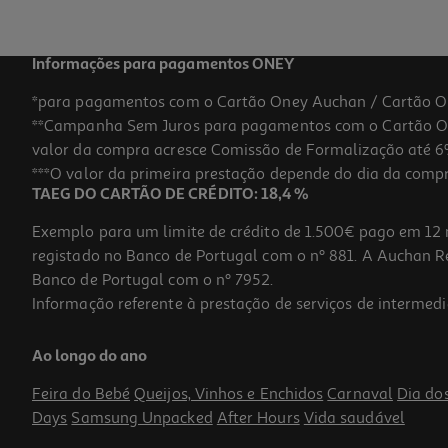
Informações para pagamentos ONEY
*para pagamentos com o Cartão Oney Auchan / Cartão O
**Campanha Sem Juros para pagamentos com o Cartão Oney
valor da compra acresce Comissão de Formalização até 6%
***O valor da primeira prestação depende do dia da compra,
TAEG DO CARTÃO DE CRÉDITO: 18,4 %
Exemplo para um limite de crédito de 1.500€ pago em 12 
registado no Banco de Portugal com o nº 881. A Auchan Ret
Banco de Portugal com o nº 7952.
Informação referente à prestação de serviços de intermedi
Auriculares Half In Ear Qilive Branco Tws Led Screen Q1342
Ao longo do ano
20.99 €/un
Feira do Bebé
Queijos, Vinhos e Enchidos
Carnaval
Dia do
20,99 €
Days
Samsung Unpacked
After Hours
Vida saudável