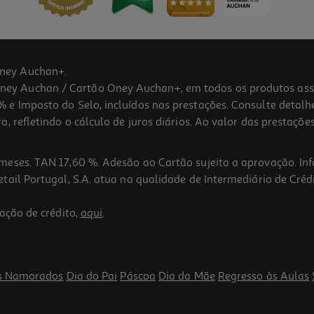
ney Auchan+.
 Auchan / Cartão Oney Auchan+, em todos os produtos assina
 e Imposto do Selo, incluídos nas prestações. Consulte detal
 refletindo o cálculo de juros diários. Ao valor das prestações
meses. TAN 17,60 %. Adesão ao Cartão sujeita a aprovação. In
ail Portugal, S.A. atua na qualidade de Intermediário de Crédi
3.5
(4)
ação de crédito,
aqui
.
s Namorados
Dia do Pai
Páscoa
Dia da Mãe
Regresso às Aulas