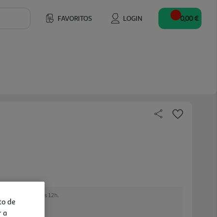
FAVORITOS
LOGIN
0,00 €
e encomendar até às 12h.
to de
r a