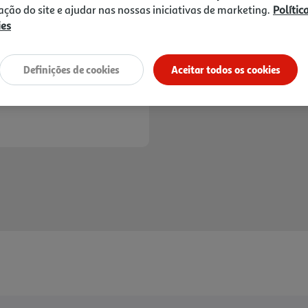
zação do site e ajudar nas nossas iniciativas de marketing.
Polític
*Mediante disponibilidade de slot de entreg
ies
Definições de cookies
Aceitar todos os cookies