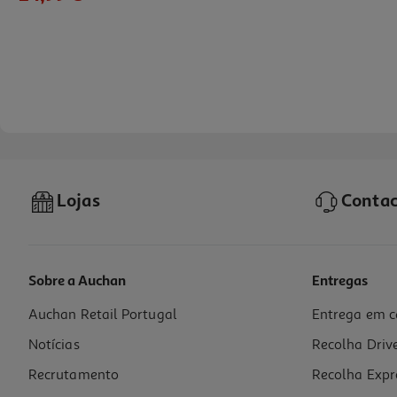
Lojas
Contac
Sobre a Auchan
Entregas
Auchan Retail Portugal
Entrega em c
Auriculares Tws In Ear Qilive 600158501 Anc Q1861 Branco
Notícias
Recolha Driv
21.99 €/un
Recrutamento
Recolha Expr
21,99 €