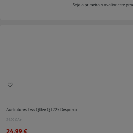
Auriculares Tws Qilive Q.1225 Desporto
24.99 €/un
24,99 €