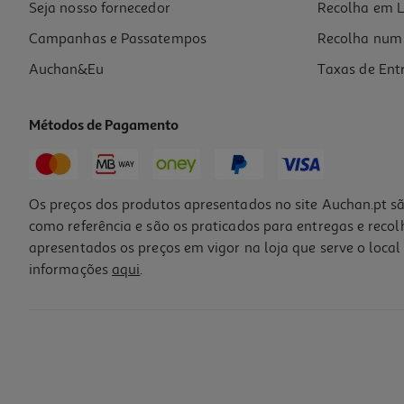
Seja nosso fornecedor
Recolha em L
Campanhas e Passatempos
Recolha num 
Auchan&Eu
Taxas de Ent
Métodos de Pagamento
Os preços dos produtos apresentados no site Auchan.pt sã
como referência e são os praticados para entregas e reco
apresentados os preços em vigor na loja que serve o local 
informações
aqui
.
Auriculares Tws Qilive Q.1468 Purple
14.99 €/un
14,99 €