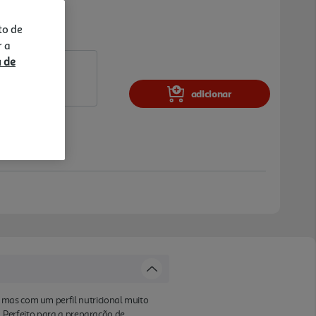
to de
r a
a de
adicionar
 mas com um perfil nutricional muito
2. Perfeito para a preparação de