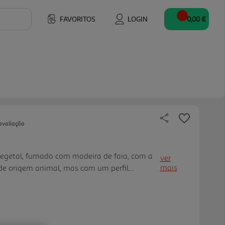
FAVORITOS
LOGIN
0,00 €
avaliação
vegetal, fumado com madeira de faia, com a
ver
mais
 de origem animal, mas com um perfil
el. Feito de soja, cereais, ovo e azeite. O
glúten, fonte de ferro e vitamina B12.
de saborosas receitas vegetarianas.