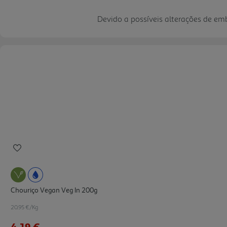
Devido a possíveis alterações de e
Chouriço Vegan Veg In 200g
20.95 €/Kg
4,19 €