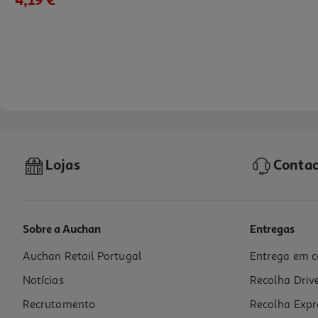
Lojas
Contac
Sobre a Auchan
Entregas
Auchan Retail Portugal
Entrega em c
Enchido Vegan Altervego C/proteína 90g
Notícias
Recolha Driv
41 €/Kg
Recrutamento
Recolha Expr
3,69 €