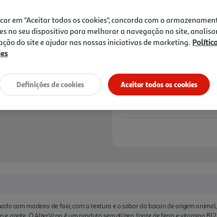
3,29 €
icar em "Aceitar todos os cookies", concorda com o armazenamen
Notas de preparação
es no seu dispositivo para melhorar a navegação no site, analisa
zação do site e ajudar nas nossas iniciativas de marketing.
Polític
ies
Definições de cookies
Aceitar todos os cookies
mado com madeira de faia, com a textura e o sabor do bacon de origem animal,
ovo e azeite. O AlterVcon é um produto sem glúten, fonte de ferro e vitamina B1