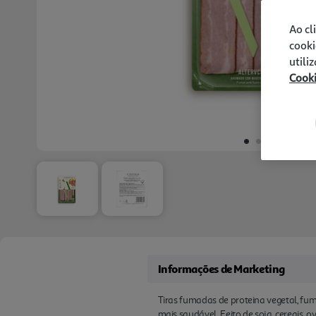
Ao cl
cooki
utili
Cook
Informações de Marketing
Tiras fumadas de proteina vegetal, fu
mais saudável. Feito de soja, cereais, 