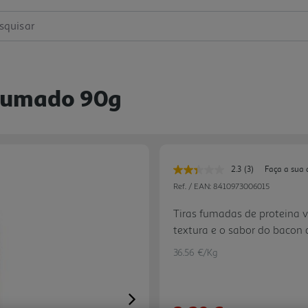
squisar
 Fumado 90g
2.3
(3)
Faça a sua 
Leu
3
Ref. / EAN:
8410973006015
avaliações.
Link
Tiras fumadas de proteina 
para
textura e o sabor do bacon
a
mesma
nutricional muito mais saudáv
página.
36.56 €/Kg
AlterVcon é um produto sem 
Perfeito para a preparação 
Next