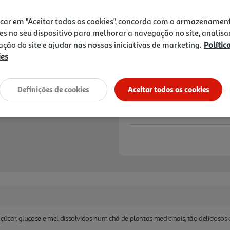
2,59 €
icar em "Aceitar todos os cookies", concorda com o armazenamen
Notas de preparação
es no seu dispositivo para melhorar a navegação no site, analisa
zação do site e ajudar nas nossas iniciativas de marketing.
Polític
ies
Definições de cookies
Aceitar todos os cookies
car, glucose e mel dissolvidos num chá de plantas medicinais, tão deliciosos