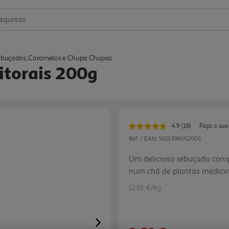
squisar
buçados, Caramelos e Chupa Chupas
itorais 200g
4.9
(16)
Faça a sua
Leu
16
Ref. / EAN:
5601398052005
avaliações.
Link
Um delicioso rebuçado compo
para
num chá de plantas medicina
a
mesma
sobreviver a cada Inverno...
página.
12.95 €/Kg
Next