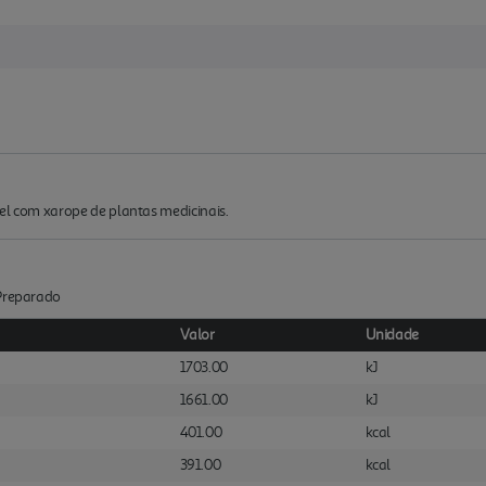
 mel com xarope de plantas medicinais.
:Preparado
Valor
Unidade
1703.00
kJ
1661.00
kJ
401.00
kcal
391.00
kcal