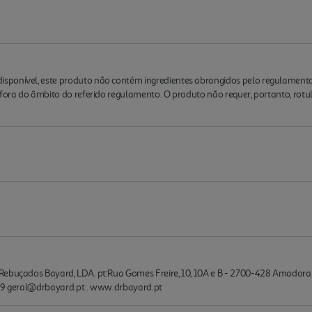
sponível, este produto não contém ingredientes abrangidos pelo regulament
 fora do âmbito do referido regulamento. O produto não requer, portanto, rotu
ebuçados Bayard, LDA. pt:Rua Gomes Freire, 10, 10A e B - 2700-428 Amadora. P
 39 geral@drbayard.pt . www.drbayard.pt