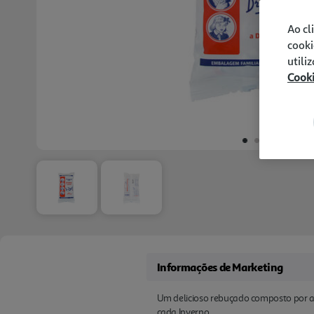
Ao cl
cooki
utili
Cook
Informações de Marketing
Um delicioso rebuçado composto por açú
cada Inverno...