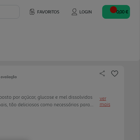
FAVORITOS
LOGIN
0,00 €
 avaliação
sto por açúcar, glucose e mel dissolvidos
ver
mais
is, tão deliciosos como necessários para