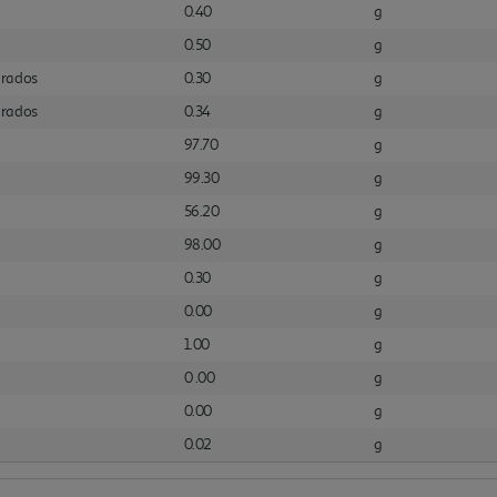
0.40
g
0.50
g
urados
0.30
g
urados
0.34
g
97.70
g
99.30
g
56.20
g
98.00
g
0.30
g
0.00
g
1.00
g
0 .00
g
0.00
g
0.02
g