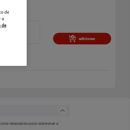
to de
r a
a de
adicionar
 como necessários para sobreviver a