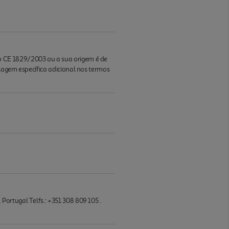
o CE 1829/2003 ou a sua origem é de
lagem específica adicional nos termos
ortugal Telfs.: +351 308 809 105 .