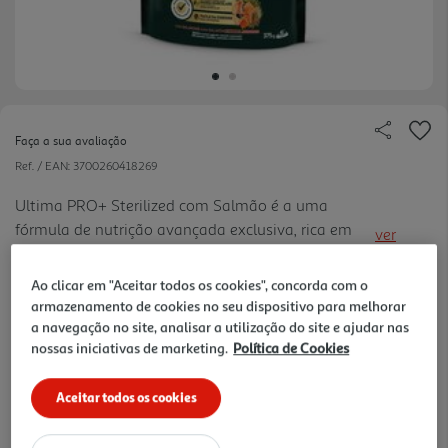
Faça a sua avaliação
Ref. / EAN:
3700260418269
Ultima PRO+ Sterilized com Salmão é a uma
fórmula de nutrição avançada exclusiva, rica em
ver
proteína de alta qualidade, que ajuda a manter a
mais
massa muscular e é fácil de digerir: com resultados
Ao clicar em "Aceitar todos os cookies", concorda com o
11.97 €/Kg
comprovados.
armazenamento de cookies no seu dispositivo para melhorar
a navegação no site, analisar a utilização do site e ajudar nas
nossas iniciativas de marketing.
Política de Cookies
4,49 €
Aceitar todos os cookies
Notas de preparação