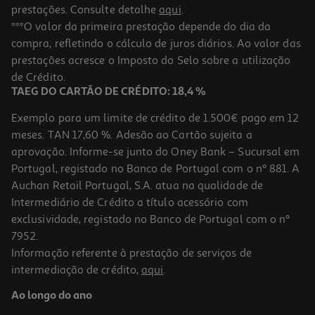
prestações. Consulte detalhe
aqui
.
4.8
(6)
Ração Para Gato Ultima Esterilizado Sénior 2.5kg
***O valor da primeira prestação depende do dia da
compra, refletindo o cálculo de juros diários. Ao valor das
8.4 €/Kg
prestações acresce o Imposto do Selo sobre a utilização
20,99 €
de Crédito.
TAEG DO CARTÃO DE CRÉDITO: 18,4 %
Exemplo para um limite de crédito de 1.500€ pago em 12
meses. TAN 17,60 %. Adesão ao Cartão sujeita a
aprovação. Informe-se junto do Oney Bank – Sucursal em
Portugal, registado no Banco de Portugal com o nº 881. A
Auchan Retail Portugal, S.A. atua na qualidade de
Intermediário de Crédito a título acessório com
exclusividade, registado no Banco de Portugal com o nº
7952.
Informação referente à prestação de serviços de
5.0
(2)
intermediação de crédito,
aqui
.
Ração Gato Esterilizado Ultima Salmão 440g
Ao longo do ano
10.2 €/Kg