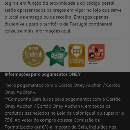
login e em função da proximidade e do código postal,
serão apresentados os preços em vigor na loja que serve
o local de entrega ou de recolha. Entregas apenas
disponíveis para o território de Portugal continental,
4.5
(33)
consulte mais informações
aqui
.
Ração Para Gato Ultima Esterilizado Com Frango 1.5kg
8.86 €/Kg
13,29 €
Informações para pagamentos ONEY
*para pagamentos com o Cartão Oney Auchan / Cartão
Oney Auchan+.
**Campanha Sem Juros para pagamentos com o Cartão
Oney Auchan / Cartão Oney Auchan+, em todos os
produtos assinalados na Loja de valor igual ou superior a
75€. Ao valor da compra acresce Comissão de
Formalização até 6% e Imposto do Selo, incluídos nas