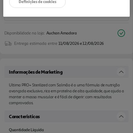
Definições de cookies
Disponibilidade na loja:
Auchan Amadora
Entrega estimada entre
11/08/2026 e 12/08/2026
Informações de Marketing
Ultima PRO+ Sterilized com Salmão é a uma fórmula de nutrição
avançada exclusiva, rica em proteína de alta qualidade, que ajuda a
manter a massa muscular e é fácil de digerir: com resultados
comprovados.
Características
Quantidade Liquida