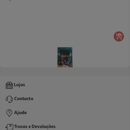
4.0
(1)
Ração Para Gato Auchan Esterilizado Rico Em Vaca Fresca 1.5kg
Lojas
3.59 €/Kg
Contacto
5,39 €
Ajuda
Trocas e Devoluções