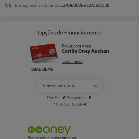
Entrega estimada entre
12/08/2026 e 13/08/2026
Opções de Financiamento
Pague com o seu
Cartão Oney Auchan
saiba mais >
TAEG: 18,4%
3 meses sem juros
- €
- €
1º mês:
Seguintes:
- €
MTIC (Valor Total):
Pague sem custos com o seu