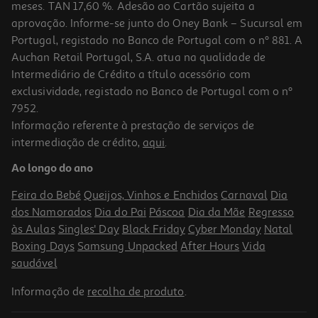
meses. TAN 17,60 %. Adesão ao Cartão sujeita a
aprovação. Informe-se junto do Oney Bank – Sucursal em
Portugal, registado no Banco de Portugal com o nº 881. A
Auchan Retail Portugal, S.A. atua na qualidade de
Intermediário de Crédito a título acessório com
exclusividade, registado no Banco de Portugal com o nº
7952.
Informação referente à prestação de serviços de
4.5
(48)
intermediação de crédito,
aqui
.
Coluna Alta Potência Lg Xboom Rnc5
Ao longo do ano
229.99 €/un
Feira do Bebé
Queijos, Vinhos e Enchidos
Carnaval
Dia
229,99 €
dos Namorados
Dia do Pai
Páscoa
Dia da Mãe
Regresso
às Aulas
Singles' Day
Black Friday
Cyber Monday
Natal
Boxing Days
Samsung Unpacked
After Hours
Vida
saudável
Informação de
recolha de produto
.