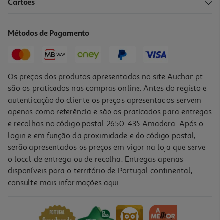
4.5
(38)
Cartões
Colunas Alta Potência Jbl Coluna Partybox 130 Preto
399.99 €/un
Métodos de Pagamento
399,99 €
Os preços dos produtos apresentados no site Auchan.pt
são os praticados nas compras online. Antes do registo e
autenticação do cliente os preços apresentados servem
apenas como referência e são os praticados para entregas
e recolhas no código postal 2650-435 Amadora. Após o
login e em função da proximidade e do código postal,
serão apresentados os preços em vigor na loja que serve
o local de entrega ou de recolha. Entregas apenas
disponíveis para o território de Portugal continental,
consulte mais informações
aqui
.
Coluna Alta Potência Jbl 100w Aut 15h Partybox Encore2
299.99 €/un