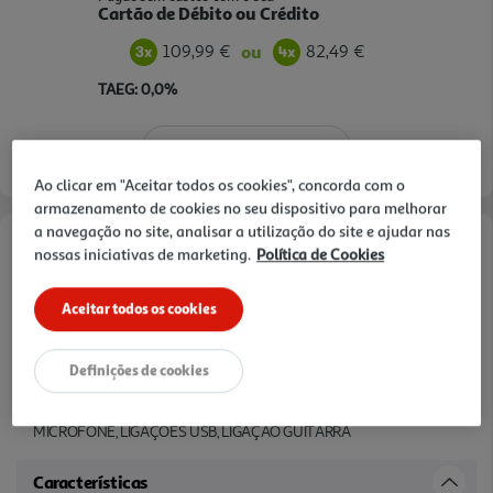
Cartão de Débito ou Crédito
109,99 €
82,49 €
ou
TAEG: 0,0%
Saiba mais
Ao clicar em "Aceitar todos os cookies", concorda com o
armazenamento de cookies no seu dispositivo para melhorar
a navegação no site, analisar a utilização do site e ajudar nas
nossas iniciativas de marketing.
Política de Cookies
Documentação:
RNC7 FP
Aceitar todos os cookies
Informações de Marketing
Definições de cookies
DOUBLE SUPER BASS BOOST ILUMINAÇÃO MULTICOLORIDA
PEGA DE TRANSPORTE FUNÇÕES DE DJ BLUETOOTH,
MICROFONE, LIGAÇÕES USB, LIGAÇÃO GUITARRA
Características