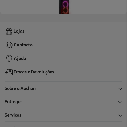
4.7
(123)
Colunas Alta Potência Jbl Partybox Ultimate 1100w Wi-Fi
Lojas
1299.99 €/un
Contacto
1.299,99 €
Ajuda
Trocas e Devoluções
Sobre a Auchan
Entregas
Serviços