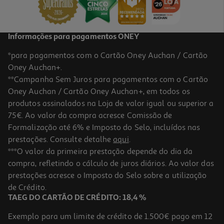
299,99 €
Informações para pagamentos ONEY
*para pagamentos com o Cartão Oney Auchan / Cartão
Oney Auchan+.
**Campanha Sem Juros para pagamentos com o Cartão
Oney Auchan / Cartão Oney Auchan+, em todos os
produtos assinalados na Loja de valor igual ou superior a
75€. Ao valor da compra acresce Comissão de
Formalização até 6% e Imposto do Selo, incluídos nas
prestações. Consulte detalhe
aqui
.
3.5
(13)
Bateria Jbl Batttery400 P/ Pb Stage320
***O valor da primeira prestação depende do dia da
compra, refletindo o cálculo de juros diários. Ao valor das
99.99 €/un
prestações acresce o Imposto do Selo sobre a utilização
99,99 €
de Crédito.
TAEG DO CARTÃO DE CRÉDITO: 18,4 %
Exemplo para um limite de crédito de 1.500€ pago em 12