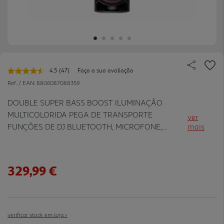
4.5
(47)
Faça a sua avaliação
Leu
47
Ref. / EAN:
8806087088359
avaliações.
Link
DOUBLE SUPER BASS BOOST ILUMINAÇÃO
para
MULTICOLORIDA PEGA DE TRANSPORTE
a
ver
mesma
FUNÇÕES DE DJ BLUETOOTH, MICROFONE,
mais
página.
LIGAÇÕES USB, LIGAÇÃO GUITARRA
329,99 €
verificar stock em loja >