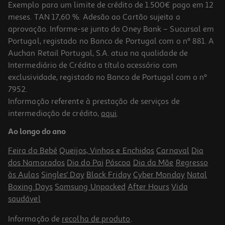
Exemplo para um limite de crédito de 1.500€ pago em 12
meses. TAN 17,60 %. Adesão ao Cartão sujeita a
aprovação. Informe-se junto do Oney Bank – Sucursal em
Portugal, registado no Banco de Portugal com o nº 881. A
Auchan Retail Portugal, S.A. atua na qualidade de
Intermediário de Crédito a título acessório com
exclusividade, registado no Banco de Portugal com o nº
7952.
Informação referente à prestação de serviços de
3.3
(4)
intermediação de crédito,
aqui
.
Auriculares Tws In Ear Qilive 600158496 Branco Q1421
Ao longo do ano
24.99 €/un
Feira do Bebé
Queijos, Vinhos e Enchidos
Carnaval
Dia
24,99 €
dos Namorados
Dia do Pai
Páscoa
Dia da Mãe
Regresso
às Aulas
Singles' Day
Black Friday
Cyber Monday
Natal
Boxing Days
Samsung Unpacked
After Hours
Vida
saudável
Informação de
recolha de produto
.