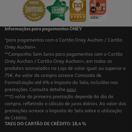
21,99 €
Informações para pagamentos ONEY
*para pagamentos com o Cartão Oney Auchan / Cartão
Oney Auchan+.
**Campanha Sem Juros para pagamentos com o Cartão
Oney Auchan / Cartão Oney Auchan+, em todos os
produtos assinalados na Loja de valor igual ou superior a
75€. Ao valor da compra acresce Comissão de
Formalização até 6% e Imposto do Selo, incluídos nas
prestações. Consulte detalhe
aqui
.
Auriculares Tws Qilive Q.1468 Purple
***O valor da primeira prestação depende do dia da
compra, refletindo o cálculo de juros diários. Ao valor das
14.99 €/un
prestações acresce o Imposto do Selo sobre a utilização
14,99 €
de Crédito.
TAEG DO CARTÃO DE CRÉDITO: 18,4 %