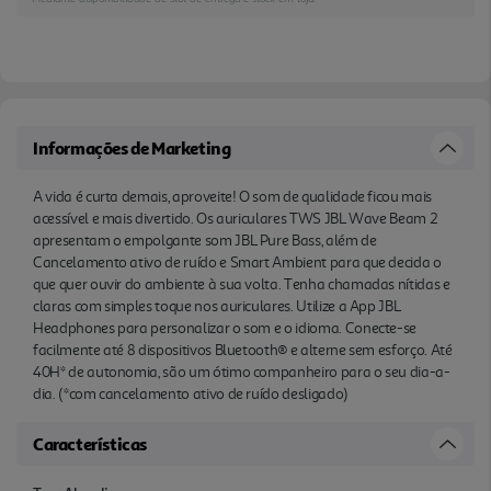
autonomia, são um ótimo companheiro para o seu
dia-a-dia. (*com cancelamento ativo de ruído
desligado)
Informações de Marketing
A vida é curta demais, aproveite! O som de qualidade ficou mais
acessível e mais divertido. Os auriculares TWS JBL Wave Beam 2
apresentam o empolgante som JBL Pure Bass, além de
Cancelamento ativo de ruído e Smart Ambient para que decida o
que quer ouvir do ambiente à sua volta. Tenha chamadas nítidas e
claras com simples toque nos auriculares. Utilize a App JBL
Headphones para personalizar o som e o idioma. Conecte-se
facilmente até 8 dispositivos Bluetooth® e alterne sem esforço. Até
40H* de autonomia, são um ótimo companheiro para o seu dia-a-
dia. (*com cancelamento ativo de ruído desligado)
Características