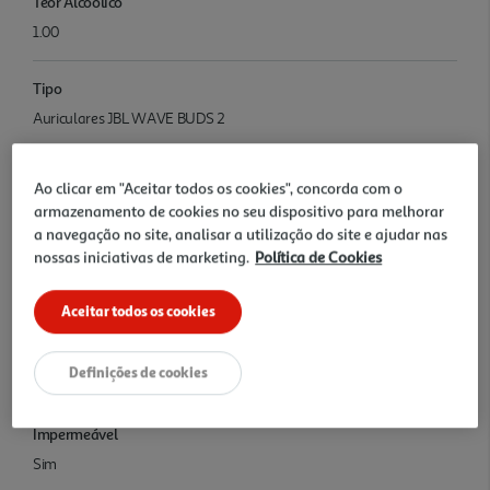
Teor Alcoolico
1.00
Tipo
Auriculares JBL WAVE BUDS 2
Conectividade
Ao clicar em "Aceitar todos os cookies", concorda com o
Bluetooth
armazenamento de cookies no seu dispositivo para melhorar
a navegação no site, analisar a utilização do site e ajudar nas
nossas iniciativas de marketing.
Política de Cookies
Autonomia (estimada)
40h
Aceitar todos os cookies
Noise Cancelling
Definições de cookies
Sim
Impermeável
Sim