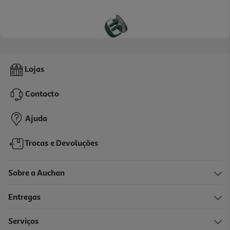
Auriculares Tws Half In Ear Qilive Q1468 Verde
Lojas
14.99 €/un
Contacto
14,99 €
Ajuda
Trocas e Devoluções
Sobre a Auchan
Entregas
Serviços