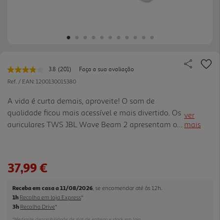
3.8
(201)
Faça a sua avaliação
Leu
201
Ref. / EAN:
1200130015380
avaliações.
Link
A vida é curta demais, aproveite! O som de
para
qualidade ficou mais acessível e mais divertido. Os
a
ver
mesma
auriculares TWS JBL Wave Beam 2 apresentam o
mais
página.
empolgante som JBL Pure Bass, além de
Cancelamento ativo de ruído e Smart Ambient
para que decida o que quer ouvir do ambiente à
37,99 €
sua volta. Tenha chamadas nítidas e claras com
simples toque nos auriculares. Utilize a App JBL
Receba em casa a 11/08/2026
, se encomendar até às 12h.
Headphones para personalizar o som e o idioma.
1h
Recolha em loja Express
*
Conecte-se facilmente até 8 dispositivos
3h
Recolha Drive
*
Bluetooth® e alterne sem esforço. Até 40H* de
*Mediante disponibilidade de slot de entrega e stock em loja.