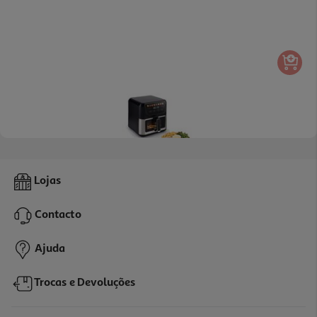
4.5
(4)
Fritadeira Air Fryer Qilive Q.5332 Inox 8l
Lojas
79.99 €/un
Contacto
79,99 €
Ajuda
Trocas e Devoluções