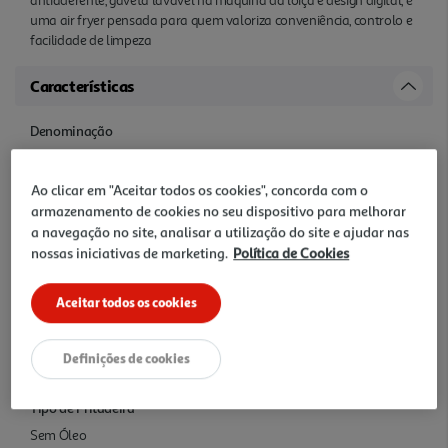
antiaderente, gaveta lavável na máquina da loiça e design digital, é
uma air fryer pensada para quem valoriza conveniência, controlo e
facilidade de limpeza
Características
Denominação
Fritadeira sem Óleo Qilive Q.5413 Digital 5.7L 1750W com Janela e 8
Programas
Ao clicar em "Aceitar todos os cookies", concorda com o
armazenamento de cookies no seu dispositivo para melhorar
Nome e Morada
a navegação no site, analisar a utilização do site e ajudar nas
nossas iniciativas de marketing.
Política de Cookies
SAS OIA, 200, rue de la Recherche, Le Colibri BP 169, 59650
Villeneuve d'Ascq, France www.auchanretail.com/contact
Aceitar todos os cookies
Precauções Utilização
N/A
Definições de cookies
Tipo de Fritadeira
Sem Óleo