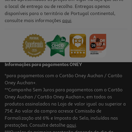
o local de entrega ou de recolha. Entregas apenas
disponíveis para o território de Portugal continental,
consulte mais informações
aqui
.
Fritadeira Air Fryer Digital Qilive Q.5338 Creme 3l 1000w
39.99 €/un
39,99 €
Informações para pagamentos ONEY
*para pagamentos com o Cartão Oney Auchan / Cartão
Oney Auchan+.
**Campanha Sem Juros para pagamentos com o Cartão
Oney Auchan / Cartão Oney Auchan+, em todos os
produtos assinalados na Loja de valor igual ou superior a
75€. Ao valor da compra acresce Comissão de
Formalização até 6% e Imposto do Selo, incluídos nas
prestações. Consulte detalhe
aqui
.
Fritadeira Air Fryer Digital Qilive Q.5338 Verde 3l 1000w