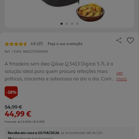
4.6
(37)
Faça a sua avaliação
Leu
37
Ref. / EAN:
3665257634896
avaliações.
Link
A fritadeira sem óleo Qilive Q.5413 Digital 5.7L é a
para
solução ideal para quem procura refeições mais
a
ver
mesma
práticas, crocantes e saborosas no dia a dia. Com
mais
página.
capacidade de 5.7 litros e potência de 1750W,
-18%
adapta-se bem à preparação de porções generosas
para toda a família. A janela em vidro com
Price reduced from
to
54,99 €
iluminação interior permite acompanhar a
44,99 €
confeção sem abrir a gaveta, ajudando a manter o
calor e a obter melhores resultados. O termóstato
Promoção:
de 1/8/2026 a 31/8/2026
ajustável de 60 ºC a 200 ºC, as 8 opções de
Receba em casa a 10/08/2026
, se encomendar até às 12h.
cozedura predefinidas, a função de pré-
1h
Recolha em loja Express
*