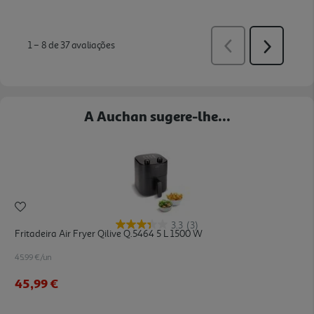
A Auchan sugere-lhe...
3.3
(3)
Fritadeira Air Fryer Qilive Q.5464 5 L 1500 W
45.99 €/un
45,99 €