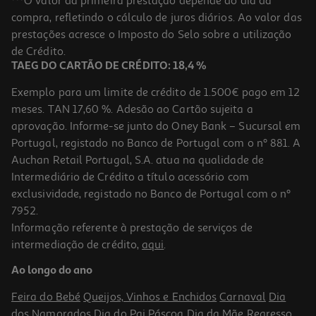
***O valor da primeira prestação depende do dia da
compra, refletindo o cálculo de juros diários. Ao valor das
39.99 €/un
prestações acresce o Imposto do Selo sobre a utilização
39,99 €
de Crédito.
TAEG DO CARTÃO DE CRÉDITO: 18,4 %
Exemplo para um limite de crédito de 1.500€ pago em 12
meses. TAN 17,60 %. Adesão ao Cartão sujeita a
aprovação. Informe-se junto do Oney Bank – Sucursal em
Portugal, registado no Banco de Portugal com o nº 881. A
Auchan Retail Portugal, S.A. atua na qualidade de
Intermediário de Crédito a título acessório com
exclusividade, registado no Banco de Portugal com o nº
7952.
Informação referente à prestação de serviços de
4.8
(10)
intermediação de crédito,
aqui
.
Fritadeira Sem Óleo Air Fryer Flama 681fl Digital 7l
Ao longo do ano
59.99 €/un
Feira do Bebé
Queijos, Vinhos e Enchidos
Carnaval
Dia
59,99 €
dos Namorados
Dia do Pai
Páscoa
Dia da Mãe
Regresso