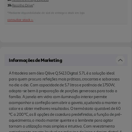
3h
Recolha Drive
*
aquecimento, o modo manter quente e o lembrete
para agitar tornam a utilização mais simples e
*Mediante disponibilidade de slot de entrega e stock em loja.
intuitiva. Com revestimento antiaderente, gaveta
consultar stock >.
lavável na máquina da loiça e design digital, é uma
air fryer pensada para quem valoriza conveniência,
controlo e facilidade de limpeza
Informações de Marketing
A fritadeira sem óleo Qilive Q.5413 Digital 5.7L é a solução ideal
para quem procura refeições mais práticas, crocantes e saborosas
no dia a dia. Com capacidade de 5.7 litros e potência de 1750W,
adapta-se bem à preparação de porções generosas para toda a
família. A janela em vidro com iluminação interior permite
acompanhar a confeção sem abrir a gaveta, ajudando a manter o
calor e a obter melhores resultados. O termóstato ajustável de 60
ºC a 200 ºC, as 8 opções de cozedura predefinidas, a função de pré-
aquecimento, o modo manter quente e o lembrete para agitar
tornam a utilização mais simples e intuitiva. Com revestimento