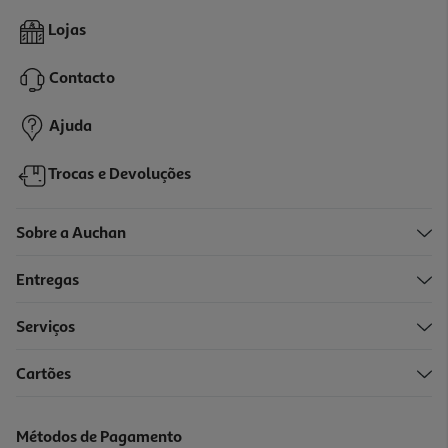
4.8
(2034)
Smartphone Samsung Galaxy A57 5g 256g Azul Escuro
Lojas
499.99 €/un
Contacto
499,99 €
Ajuda
Trocas e Devoluções
Sobre a Auchan
Entregas
Serviços
4.8
(2369)
Cartões
Smartphone Samsung Galaxy S26+ 256gb Preto
1199.99 €/un
Métodos de Pagamento