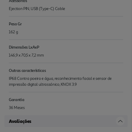
Acessórios
Ejection PIN; USB (Type-C) Cable
Peso Gr
162 g
Dimensões LxAxP
146,9 x 70,5 x 7,2 mm
Outras características
IP68 Contra poeira e água, reconhecimento facial e sensor de
impressão digital ultrassónico, KNOX 3.9
Garantia
36 Meses
Avaliações