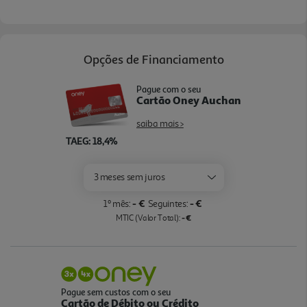
Opções de Financiamento
Pague com o seu
Cartão Oney Auchan
saiba mais >
TAEG: 18,4%
3 meses sem juros
- €
- €
1º mês:
Seguintes:
- €
MTIC (Valor Total):
Pague sem custos com o seu
Cartão de Débito ou Crédito