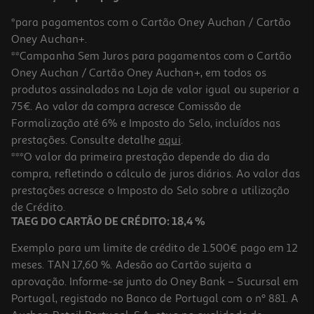
*para pagamentos com o Cartão Oney Auchan / Cartão
Oney Auchan+.
**Campanha Sem Juros para pagamentos com o Cartão
Oney Auchan / Cartão Oney Auchan+, em todos os
produtos assinalados na Loja de valor igual ou superior a
75€. Ao valor da compra acresce Comissão de
Formalização até 6% e Imposto do Selo, incluídos nas
prestações. Consulte detalhe
aqui
.
4.8
(13999)
Smartphone Samsung Galaxy S26 Ultra 256gb Preto
***O valor da primeira prestação depende do dia da
compra, refletindo o cálculo de juros diários. Ao valor das
1399.99 €/un
prestações acresce o Imposto do Selo sobre a utilização
1.399,99 €
de Crédito.
TAEG DO CARTÃO DE CRÉDITO: 18,4 %
Exemplo para um limite de crédito de 1.500€ pago em 12
meses. TAN 17,60 %. Adesão ao Cartão sujeita a
aprovação. Informe-se junto do Oney Bank – Sucursal em
Portugal, registado no Banco de Portugal com o nº 881. A