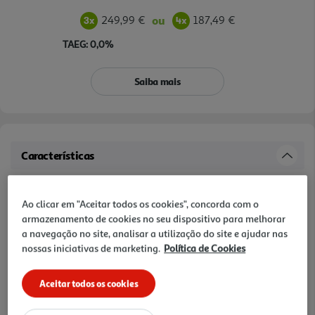
249,99 €
187,49 €
ou
TAEG: 0,0%
Saiba mais
Características
Diagonal do ecrã
Ao clicar em "Aceitar todos os cookies", concorda com o
6.2 "
armazenamento de cookies no seu dispositivo para melhorar
a navegação no site, analisar a utilização do site e ajudar nas
Processador
nossas iniciativas de marketing.
Política de Cookies
Snapdragon 8 Elite (3nm) - Ray Tracing
Aceitar todos os cookies
Capacidade de memória RAM