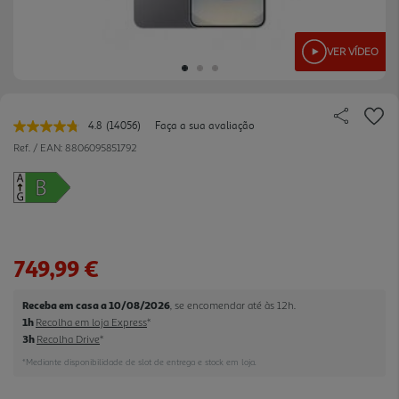
VER VÍDEO
4.8
(14056)
Faça a sua avaliação
Leu
14056
Ref. / EAN:
8806095851792
avaliações.
Link
para
a
mesma
página.
749,99 €
Receba em casa a 10/08/2026
, se encomendar até às 12h.
1h
Recolha em loja Express
*
3h
Recolha Drive
*
*Mediante disponibilidade de slot de entrega e stock em loja.