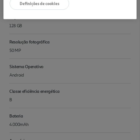
12
Definições de cookies
Capacidade memória interna
128 GB
Resolução fotográfica
50 MP
Sistema Operativo
Android
Classe eficiência energética
B
Bateria
4.000mAh