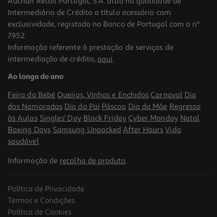
Auchan Retail Portugal, S.A. atua na qualidade de
Intermediário de Crédito a título acessório com
exclusividade, registado no Banco de Portugal com o nº
7952.
Informação referente à prestação de serviços de
4.8
(12350)
intermediação de crédito,
aqui
.
Smartphone Samsung Galaxy S25 256gb Azul Escuro
Ao longo do ano
849.99 €/un
Feira do Bebé
Queijos, Vinhos e Enchidos
Carnaval
Dia
849,99 €
dos Namorados
Dia do Pai
Páscoa
Dia da Mãe
Regresso
às Aulas
Singles' Day
Black Friday
Cyber Monday
Natal
Boxing Days
Samsung Unpacked
After Hours
Vida
saudável
Informação de
recolha de produto
.
Política de Privacidade
Termos e Condições
Política de Cookies