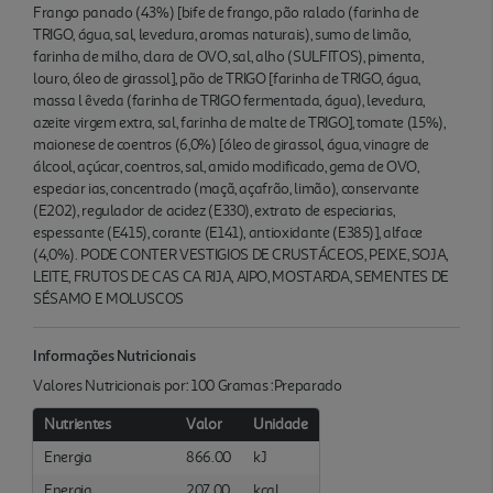
Frango panado (43%) [bife de frango, pão ralado (farinha de
TRIGO, água, sal, levedura, aromas naturais), sumo de limão,
farinha de milho, clara de OVO, sal, alho (SULFITOS), pimenta,
louro, óleo de girassol], pão de TRIGO [farinha de TRIGO, água,
massa l êveda (farinha de TRIGO fermentada, água), levedura,
azeite virgem extra, sal, farinha de malte de TRIGO], tomate (15%),
maionese de coentros (6,0%) [óleo de girassol, água, vinagre de
álcool, açúcar, coentros, sal, amido modificado, gema de OVO,
especiar ias, concentrado (maçã, açafrão, limão), conservante
(E202), regulador de acidez (E330), extrato de especiarias,
espessante (E415), corante (E141), antioxidante (E385)], alface
(4,0%). PODE CONTER VESTIGIOS DE CRUSTÁCEOS, PEIXE, SOJA,
LEITE, FRUTOS DE CAS CA RIJA, AIPO, MOSTARDA, SEMENTES DE
SÉSAMO E MOLUSCOS
Informações Nutricionais
Valores Nutricionais por: 100 Gramas :Preparado
Nutrientes
Valor
Unidade
Energia
866.00
kJ
Energia
207.00
kcal