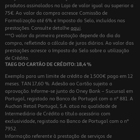
produtos assinalados na Loja de valor igual ou superior a
75€. Ao valor da compra acresce Comissão de
Formalização até 6% e Imposto do Selo, incluídos nas
prestações. Consulte detalhe
aqui
.
4.0
(1)
Sandes De Pasta De Atum Sabores Auchan Un
***O valor da primeira prestação depende do dia da
compra, refletindo o cálculo de juros diários. Ao valor das
2.79 €/un
prestações acresce o Imposto do Selo sobre a utilização
2,79 €
de Crédito.
TAEG DO CARTÃO DE CRÉDITO: 18,4 %
Exemplo para um limite de crédito de 1.500€ pago em 12
meses. TAN 17,60 %. Adesão ao Cartão sujeita a
aprovação. Informe-se junto do Oney Bank – Sucursal em
Portugal, registado no Banco de Portugal com o nº 881. A
Auchan Retail Portugal, S.A. atua na qualidade de
Intermediário de Crédito a título acessório com
exclusividade, registado no Banco de Portugal com o nº
7952.
Informação referente à prestação de serviços de