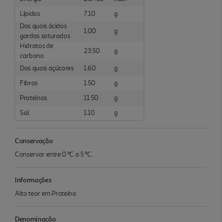
Lípidos
7.10
g
Dos quais ácidos
1.00
g
gordos saturados
Hidratos de
23.50
g
carbono
Dos quais açúcares
1.60
g
Fibras
1.50
g
Proteínas
11.50
g
Sal
1.10
g
Conservação
Conservar entre 0 ºC a 5 ºC.
Informações
Alto teor em Proteína
Denominação