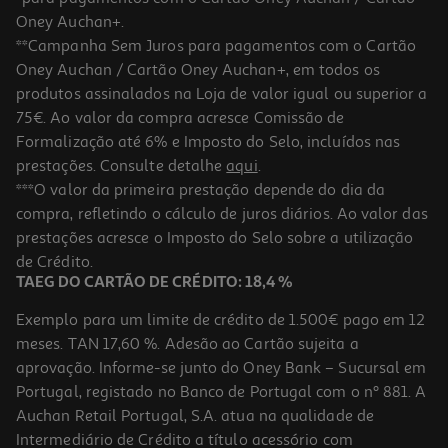
Oney Auchan+.
**Campanha Sem Juros para pagamentos com o Cartão
Oney Auchan / Cartão Oney Auchan+, em todos os
produtos assinalados na Loja de valor igual ou superior a
75€. Ao valor da compra acresce Comissão de
Formalização até 6% e Imposto do Selo, incluídos nas
prestações. Consulte detalhe
aqui
.
5.0
(2)
Teclado Sem Fio Qilive Q.3347 Retroiluminado
***O valor da primeira prestação depende do dia da
compra, refletindo o cálculo de juros diários. Ao valor das
19.99 €/un
prestações acresce o Imposto do Selo sobre a utilização
19,99 €
de Crédito.
TAEG DO CARTÃO DE CRÉDITO: 18,4 %
Exemplo para um limite de crédito de 1.500€ pago em 12
meses. TAN 17,60 %. Adesão ao Cartão sujeita a
aprovação. Informe-se junto do Oney Bank – Sucursal em
Portugal, registado no Banco de Portugal com o nº 881. A
Auchan Retail Portugal, S.A. atua na qualidade de
Intermediário de Crédito a título acessório com