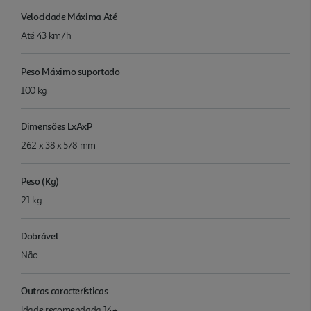
Velocidade Máxima Até
Até 43 km/h
Peso Máximo suportado
100 kg
Dimensões LxAxP
262 x 38 x 578 mm
Peso (Kg)
21 kg
Dobrável
Não
Outras características
Idade recomendada 14+