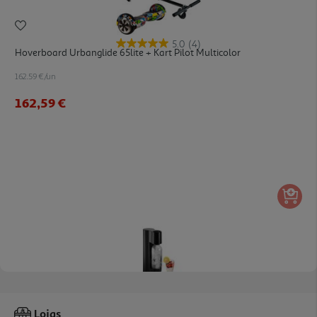
5.0
(4)
Hoverboard Urbanglide 65lite + Kart Pilot Multicolor
162.59 €/un
162,59 €
3.4
(26)
Máquina De Gaseficação Qilive Q.5105
Lojas