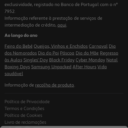
exclusividade, registado no Banco de Portugal com o nº
7952.
Informação referente à prestação de serviços de
2.6
(10)
intermediação de crédito,
aqui
.
Rato Sem Fio Qilive 600187630 Preto
Ao longo do ano
4.99 €/un
Feira do Bebé
Queijos, Vinhos e Enchidos
Carnaval
Dia
4,99 €
dos Namorados
Dia do Pai
Páscoa
Dia da Mãe
Regresso
às Aulas
Singles' Day
Black Friday
Cyber Monday
Natal
Boxing Days
Samsung Unpacked
After Hours
Vida
saudável
Informação de
recolha de produto
.
Política de Privacidade
Termos e Condições
Política de Cookies
Livro de reclamações