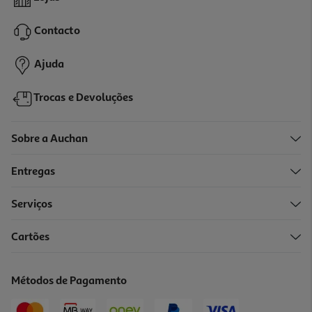
39.99 €/un
Contacto
39,99 €
Ajuda
Trocas e Devoluções
Sobre a Auchan
Entregas
Serviços
4.6
(14)
Cartões
Máquina De Lavar Loiça Qilive Q.6545 Branco 13 Conjuntos Classe
C
259.99 €/un
Métodos de Pagamento
259,99 €