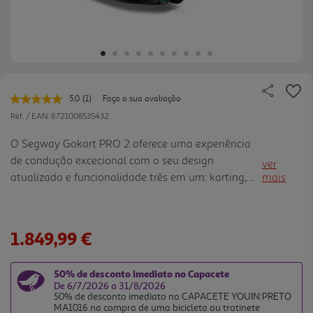
5.0
(1)
Faça a sua avaliação
Leu
uma
Ref. / EAN:
8721008535432
avaliação.
Link
O Segway Gokart PRO 2 oferece uma experiência
para
de condução excecional com o seu design
a
ver
mesma
atualizado e funcionalidade três em um: karting,
mais
página.
simulação de corridas e transporte autobalanceado
em duas rodas. Com uma velocidade máxima de
43 km/h*, proporcionada po r um potente motor
1.849,99 €
elétrico de 4800W, o Gokart PRO 2 tem uma
capacidade de subida até 26,8%. A aceleração de
50% de desconto imediato no Capacete
1,02 G ajuda-o a atingir a velocidade máxima num
De 6/7/2026 a 31/8/2026
piscar de olhos. O Sistema Assistente de Drifting
50% de desconto imediato no CAPACETE YOUIN:PRETO
MA1016 na compra de uma bicicleta ou trotinete
ajuda-o a controlar a sua experiência de drifti ng