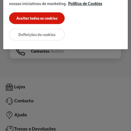
nossas iniciativas de marketing.
Política de Cookies
Ir para
Homepage
Aceitar todos os cookies
Veja os nossos
Folhetos
Definições de cookies
Contactos
Auchan
Lojas
Contacto
Ajuda
Trocas e Devoluções