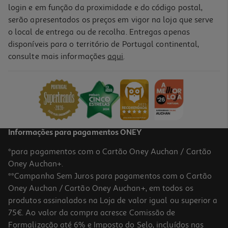
login e em função da proximidade e do código postal,
serão apresentados os preços em vigor na loja que serve
o local de entrega ou de recolha. Entregas apenas
disponíveis para o território de Portugal continental,
consulte mais informações
aqui
.
Informações para pagamentos ONEY
*para pagamentos com o Cartão Oney Auchan / Cartão
Oney Auchan+.
**Campanha Sem Juros para pagamentos com o Cartão
Oney Auchan / Cartão Oney Auchan+, em todos os
produtos assinalados na Loja de valor igual ou superior a
75€. Ao valor da compra acresce Comissão de
Formalização até 6% e Imposto do Selo, incluídos nas