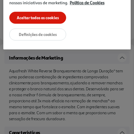
nossas iniciativas de marketing.
Política de Cookies
Aceitar todos os cookies
Definições de cookies
Informações de Marketing
Aquafresh White Reverse Branqueamento de Longa Duração* tem
uma poderosa combinação de ingredientes comprovados
clinicamente para branqueamento, ajudando a remover manchas
e proteger o branco natural dos seus dentes. Desenvolvido para ser
a nossa melhor f órmula de branqueamento, de sempre,
proporciona até 3x mais eficácia na remoção de manchas^ ao
mesmo tempo que fortalece o esmalte. Com ingredientes suaves
para o esmalte. Com um sabor a menta que proporciona uma
sensação de frescura duradoura.
Características