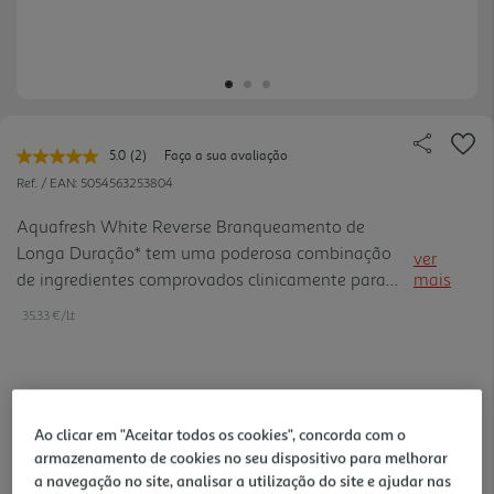
5.0
(2)
Faça a sua avaliação
Leu
2
Ref. / EAN:
5054563253804
avaliações.
Link
Aquafresh White Reverse Branqueamento de
para
Longa Duração* tem uma poderosa combinação
a
ver
mesma
de ingredientes comprovados clinicamente para
mais
página.
branqueamento, ajudando a remover manchas e
35.33 €/Lt
proteger o branco natural dos seus dentes.
Desenvolvido para ser a nossa melhor f órmula de
branqueamento, de sempre, proporciona até 3x
2,65 €
mais eficácia na remoção de manchas^ ao mesmo
Ao clicar em "Aceitar todos os cookies", concorda com o
tempo que fortalece o esmalte. Com ingredientes
armazenamento de cookies no seu dispositivo para melhorar
suaves para o esmalte. Com um sabor a menta que
Notas de preparação
a navegação no site, analisar a utilização do site e ajudar nas
proporciona uma sensação de frescura duradoura.