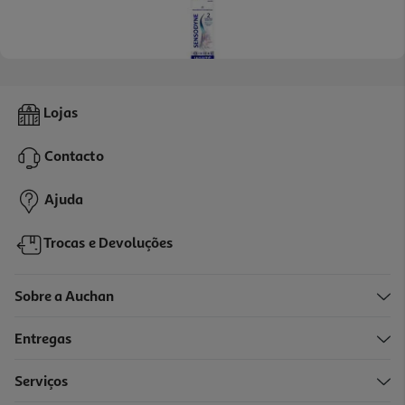
5.0
(2)
Pasta De Dentes Sensodyne Clinical White F. Esmalte 75ml
Lojas
64.8 €/Lt
Contacto
4,86 €
Ajuda
Trocas e Devoluções
Sobre a Auchan
Entregas
Serviços