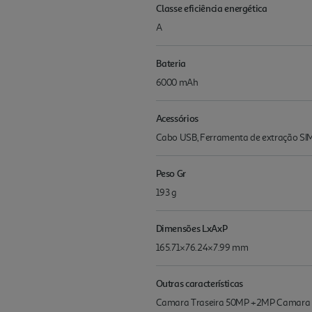
Classe eficiência energética
A
Bateria
6000 mAh
Acessórios
Cabo USB, Ferramenta de extração SIM
Peso Gr
193 g
Dimensões LxAxP
165.71×76.24×7.99 mm
Outras características
Camara Traseira 50MP +2MP Camara Fr