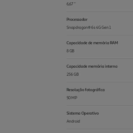
6,67 "
Processador
Snapdragon® 6s 4G Gen 1
Capacidade de memória RAM
8 GB
Capacidade memória interna
256 GB
Resolução fotográfica
50 MP
Sistema Operativo
Android