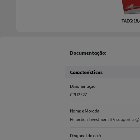
TAEG: 18
Documentação:
Características
Denominação
CPH2727
Nome e Morada
Reflection Investment B.V support.es
Diagonal do ecrã