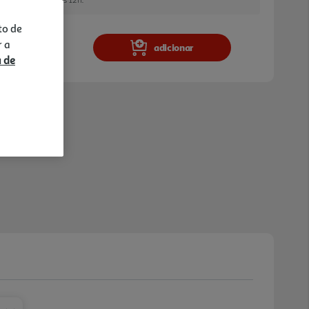
to de
r a
adicionar
a de