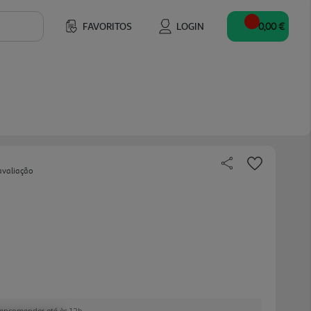
FAVORITOS
LOGIN
0,00 €
avaliação
e encomendar até às 12h.