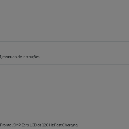
, manuais de instruções
ontal 5MP Ecra LCD de 120 Hz Fast Charging