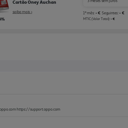
3 meses sem juros
Cartão Oney Auchan
saiba mais >
- €
- €
1º mês:
Seguintes:
,4%
- €
MTIC (Valor Total):
@oppo.com https://support.oppo.com