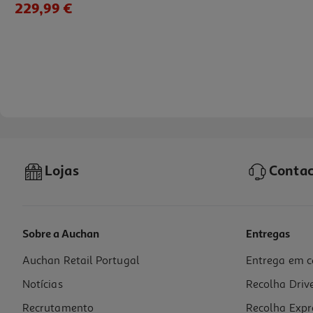
229,99 €
Lojas
Contac
Sobre a Auchan
Entregas
Auchan Retail Portugal
Entrega em c
Smartphone Oppo A6 Pro 5g Cinza Titânio 8/256
Notícias
Recolha Driv
279.99 €/un
Recrutamento
Recolha Expr
279,99 €