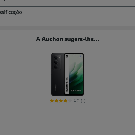
A Auchan sugere-lhe...
4.0
(1)