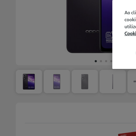
Ao cl
cooki
utili
Cook