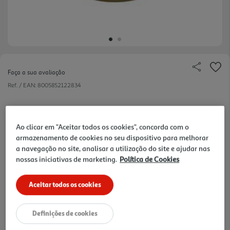
Faça a sua avaliação
Ref. / EAN:
8005852122834
Ao clicar em "Aceitar todos os cookies", concorda com o
2,09 €
armazenamento de cookies no seu dispositivo para melhorar
a navegação no site, analisar a utilização do site e ajudar nas
+10% DESC. IMEDIATO PET CLUB
nossas iniciativas de marketing.
Política de Cookies
10% de desconto imediato exclusivo para membros do
Pet Club em artigos de marcas especialistas da categoria
O Meu Pet.
Aceitar todos os cookies
LEVE 7 PAGUE 6
De 6/8/2026 a 31/8/2026
Definições de cookies