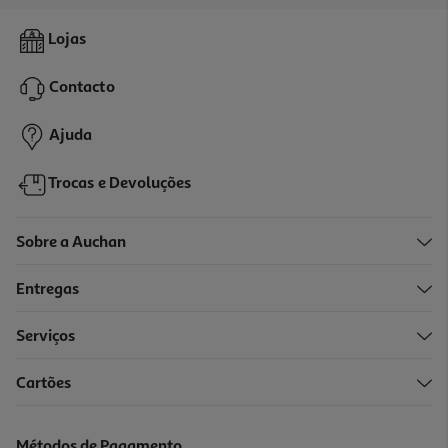
5.0
(1)
Comida Húmida Gato Schesir Atum / Pescada 70g
Lojas
29.86 €/Kg
Contacto
2,09 €
Ajuda
Trocas e Devoluções
Sobre a Auchan
Entregas
Serviços
5.0
(1)
Cartões
Comida Húmida Gato Schesir Atum/lulas 70g
29.86 €/Kg
Métodos de Pagamento