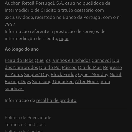
Auchan Retail Portugal, S.A. atua na qualidade de
Intermediário de Crédito a título acessório com
exclusividade, registado no Banco de Portugal com o nº
7952.
Informação referente à prestação de serviços de
intermediação de crédito,
aqui
.
Comida Húmida Para Gato Schesir Lata Com Atum 140g
Ao longo do ano
22.79 €/Kg
Feira do Bebé
Queijos, Vinhos e Enchidos
Carnaval
Dia
3,19 €
dos Namorados
Dia do Pai
Páscoa
Dia da Mãe
Regresso
às Aulas
Singles' Day
Black Friday
Cyber Monday
Natal
Boxing Days
Samsung Unpacked
After Hours
Vida
saudável
Informação de
recolha de produto
.
Política de Privacidade
Termos e Condições
Política de Cookies