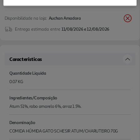
Disponibilidade na loja:
Auchan Amadora
Entrega estimada entre
11/08/2026 e 12/08/2026
Características
Quantidade Liquida
0.07 KG
Ingredientes/Composição
Atum 51%, rabo amarelo 6%, arroz 1.5%.
Denominação
COMIDA HÚMIDA GATO SCHESIR ATUM/CHARUTEIRO 70G