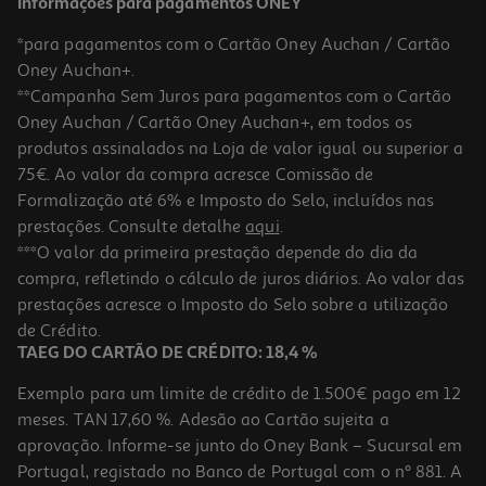
Informações para pagamentos ONEY
*para pagamentos com o Cartão Oney Auchan / Cartão
Oney Auchan+.
**Campanha Sem Juros para pagamentos com o Cartão
Oney Auchan / Cartão Oney Auchan+, em todos os
produtos assinalados na Loja de valor igual ou superior a
75€. Ao valor da compra acresce Comissão de
Formalização até 6% e Imposto do Selo, incluídos nas
prestações. Consulte detalhe
aqui
.
5.0
(1)
Comida Húmida Gato Schesir Atum / Algas 70g
***O valor da primeira prestação depende do dia da
compra, refletindo o cálculo de juros diários. Ao valor das
29.86 €/Kg
prestações acresce o Imposto do Selo sobre a utilização
2,09 €
de Crédito.
TAEG DO CARTÃO DE CRÉDITO: 18,4 %
Exemplo para um limite de crédito de 1.500€ pago em 12
meses. TAN 17,60 %. Adesão ao Cartão sujeita a
aprovação. Informe-se junto do Oney Bank – Sucursal em
Portugal, registado no Banco de Portugal com o nº 881. A