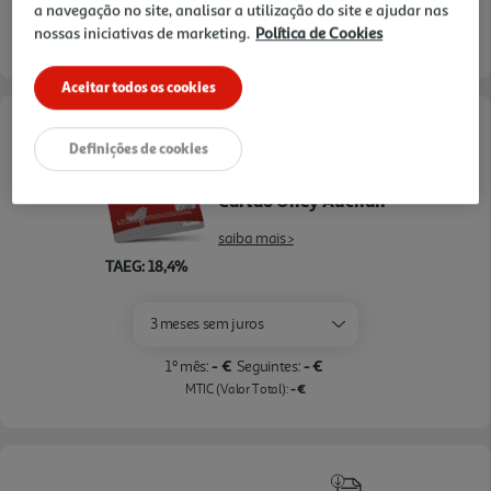
a navegação no site, analisar a utilização do site e ajudar nas
nossas iniciativas de marketing.
Política de Cookies
Entrega estimada entre
10/08/2026 e 11/08/2026
Aceitar todos os cookies
Opções de Financiamento
Definições de cookies
Pague com o seu
Cartão Oney Auchan
saiba mais >
TAEG: 18,4%
3 meses sem juros
- €
- €
1º mês:
Seguintes:
- €
MTIC (Valor Total):