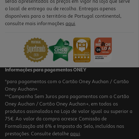
serão apresentados os preços em vigor na loja que serve
o local de entrega ou de recolha. Entregas apenas
disponíveis para o território de Portugal continental,
consulte mais informações
aqui
.
Smartphone Motorola G06 Verde 8/256gb
149.99 €/un
149,99 €
Informações para pagamentos ONEY
*para pagamentos com o Cartão Oney Auchan / Cartão
Oney Auchan+.
**Campanha Sem Juros para pagamentos com o Cartão
Oney Auchan / Cartão Oney Auchan+, em todos os
produtos assinalados na Loja de valor igual ou superior a
75€. Ao valor da compra acresce Comissão de
Formalização até 6% e Imposto do Selo, incluídos nas
prestações. Consulte detalhe
aqui
.
Smartphone Motorola G56 5g 8gb 512gb Preto