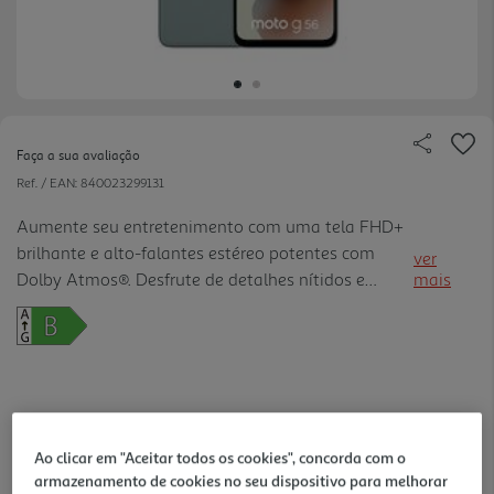
Faça a sua avaliação
Ref. / EAN:
840023299131
Aumente seu entretenimento com uma tela FHD+
brilhante e alto-falantes estéreo potentes com
ver
Dolby Atmos®. Desfrute de detalhes nítidos e
mais
vívidos na tela de 6,7", mesmo sob luz solar, com o
modo de alto brilho e um design sem entalhes,
imersivo e sem distr ações.
229,99 €
Ao clicar em "Aceitar todos os cookies", concorda com o
armazenamento de cookies no seu dispositivo para melhorar