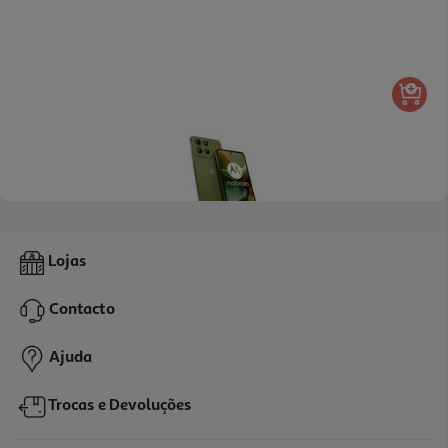
5.0
(2)
Smartphone Motorola Moto G15 (6.7'' 8/256gb Iguana Green)
Lojas
169.99 €/un
Contacto
169,99 €
Ajuda
Trocas e Devoluções