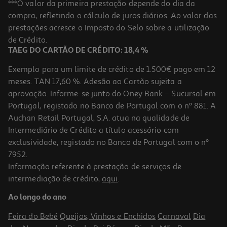
***O valor da primeira prestação depende do dia da
compra, refletindo o cálculo de juros diários. Ao valor das
229.99 €/un
prestações acresce o Imposto do Selo sobre a utilização
229,99 €
de Crédito.
TAEG DO CARTÃO DE CRÉDITO: 18,4 %
Exemplo para um limite de crédito de 1.500€ pago em 12
meses. TAN 17,60 %. Adesão ao Cartão sujeita a
aprovação. Informe-se junto do Oney Bank – Sucursal em
Portugal, registado no Banco de Portugal com o nº 881. A
Auchan Retail Portugal, S.A. atua na qualidade de
Intermediário de Crédito a título acessório com
exclusividade, registado no Banco de Portugal com o nº
7952.
Informação referente à prestação de serviços de
5.0
(1)
intermediação de crédito,
aqui
.
Smartphone Xiaomi Redmi Note 15 Glacier Blue 8/256
Ao longo do ano
209.99 €/un
Feira do Bebé
Queijos, Vinhos e Enchidos
Carnaval
Dia
209,99 €