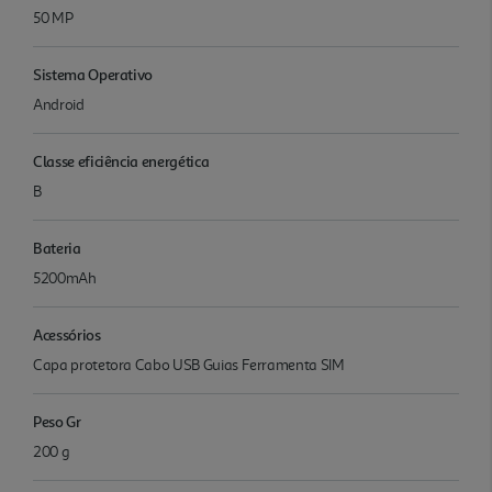
50 MP
Sistema Operativo
Android
Classe eficiência energética
B
Bateria
5200mAh
Acessórios
Capa protetora Cabo USB Guias Ferramenta SIM
Peso Gr
200 g