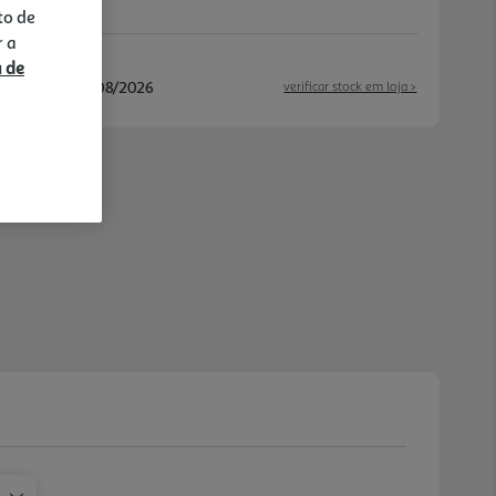
to de
r a
a de
/08/2026 e 17/08/2026
verificar stock em loja >