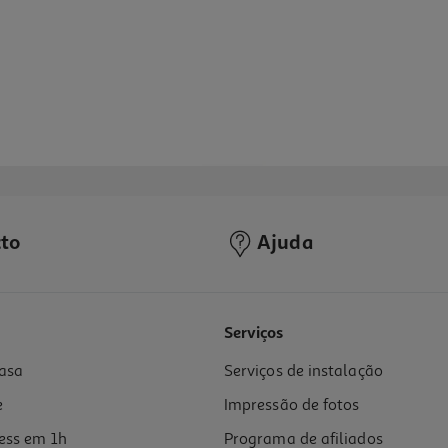
to
Ajuda
Serviços
asa
Serviços de instalação
e
Impressão de fotos
ess em 1h
Programa de afiliados