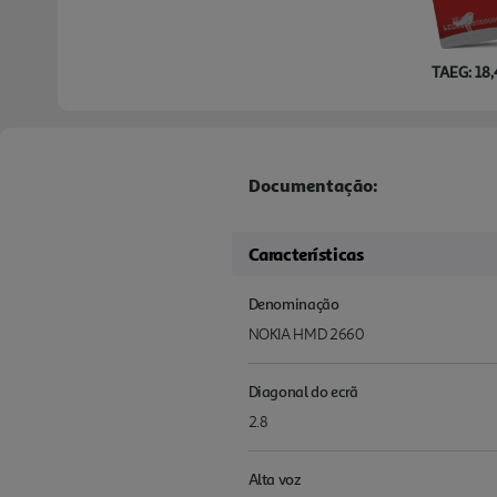
TAEG: 18
Documentação:
Características
Denominação
NOKIA HMD 2660
Diagonal do ecrã
2.8
Alta voz