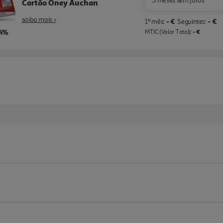
3 meses sem juros
Cartão Oney Auchan
saiba mais >
- €
- €
1º mês:
Seguintes:
,4%
- €
MTIC (Valor Total):