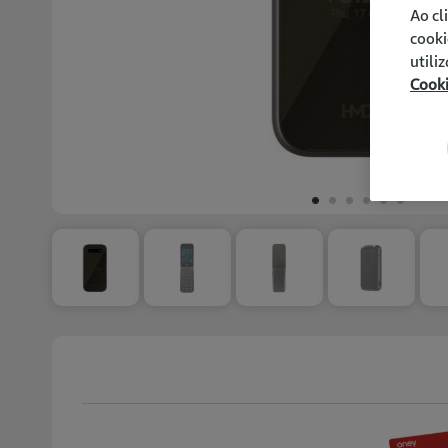
Ao cl
cooki
utili
Cook