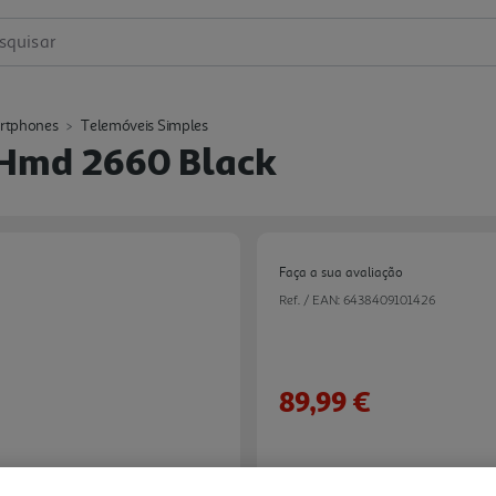
squisar
rtphones
Telemóveis Simples
 Hmd 2660 Black
Faça a sua avaliação
Ref. / EAN:
6438409101426
89,99 €
Next