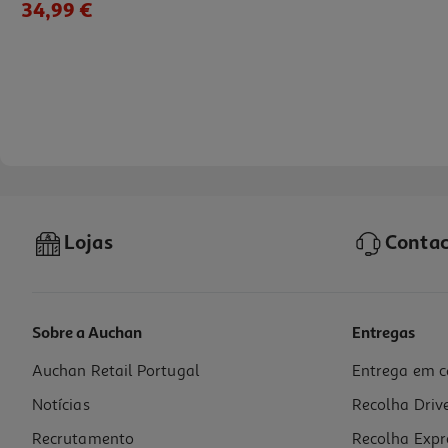
34,99 €
Lojas
Contac
Sobre a Auchan
Entregas
Auchan Retail Portugal
Entrega em c
Telemovel Ulefone Armor Mini 3
Notícias
Recolha Driv
49.99 €/un
Recrutamento
Recolha Expr
49,99 €