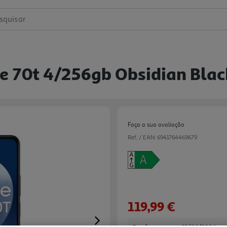
squisar
 70t 4/256gb Obsidian Blac
Faça a sua avaliação
Ref. / EAN:
6941764469679
119,99 €
Next
Receba em casa a 11/08/2026
, se