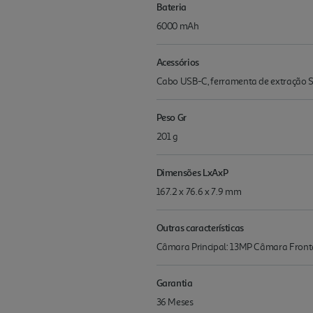
Bateria
6000 mAh
Acessórios
Cabo USB-C, ferramenta de extração S
Peso Gr
201 g
Dimensões LxAxP
167.2 x 76.6 x 7.9 mm
Outras características
Câmara Principal: 13MP Câmara Fronta
Garantia
36 Meses