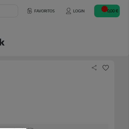
FAVORITOS
LOGIN
0,00 €
k
 encomendar até às 12h.