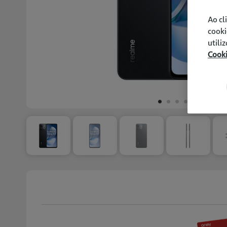
Ao cl
cooki
utili
Cook