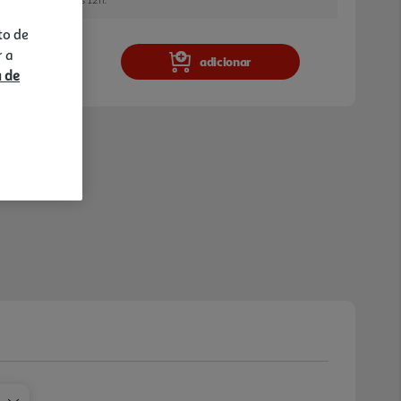
to de
r a
adicionar
a de