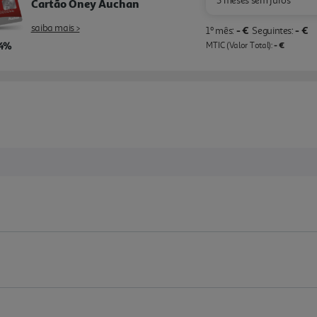
3 meses sem juros
Cartão Oney Auchan
saiba mais >
- €
- €
1º mês:
Seguintes:
,4%
- €
MTIC (Valor Total):