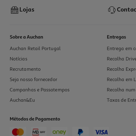
Lojas
Contac
Sobre a Auchan
Entregas
Auchan Retail Portugal
Entrega em c
Smartphone Xiaomi Redmi 15c (6.9'' 4/128gb Moonlight Blue)
Notícias
Recolha Driv
129.99 €/un
Recrutamento
Recolha Expr
129,99 €
Seja nosso fornecedor
Recolha em L
Campanhas e Passatempos
Recolha num 
Auchan&Eu
Taxas de Ent
Métodos de Pagamento