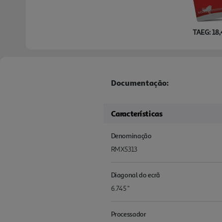
TAEG: 18
Documentação:
Características
Denominação
RMX5313
Diagonal do ecrã
6.745 "
Processador