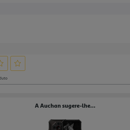
A Auchan sugere-lhe...