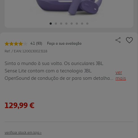
4.1
(93)
Faça a sua avaliação
Leu
93
Ref. / EAN:
1200130023118
avaliações.
Link
Sinta o mundo à sua volta. Os auriculares JBL
para
Sense Lite contam com a tecnologia JBL
a
ver
mesma
OpenSound de condução de ar para som detalhado
mais
página.
e graves potentes. O novo e exclusivo gancho de
orelha, com design leve de silicone líquido oferece
utilização confortável durante todo o dia,
129,99 €
garantindo ao mesmo tempo o ângulo de audição
perfeito, para um som excelente e sempre em
contacto com o meio envolvente. Além disso pode
aumentar o volume em qualquer lugar e ainda
verificar stock em loja >
assim manter a sua privacidade. Um pouco de suor