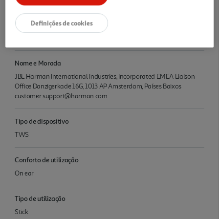
Definições de cookies
Denominação
Auriculares/ SENSE LITE / AJBLSENSELITE
Nome e Morada
JBL Harman International Industries, Incorporated EMEA Liaison
Office Danzigerkade 16G, 1013 AP Amsterdam, Países Baixos
customer.support@harman.com
Tipo de dispositivo
TWS
Conforto de utilização
On ear
Tipo de utilização
Stick