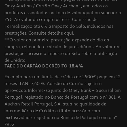
Oney Auchan / Cartão Oney Auchan+, em todos os
produtos assinalados na Loja de valor igual ou superior a
75€. Ao valor da compra acresce Comissão de
Formalização até 6% e Imposto do Selo, incluídos nas
prestações. Consulte detalhe
aqui
.
4.4
(105)
Auriculares Tws Jbl Soundgear Sense Branco
***O valor da primeira prestação depende do dia da
compra, refletindo o cálculo de juros diários. Ao valor das
149.99 €/un
prestações acresce o Imposto do Selo sobre a utilização
149,99 €
de Crédito.
TAEG DO CARTÃO DE CRÉDITO: 18,4 %
Exemplo para um limite de crédito de 1.500€ pago em 12
meses. TAN 17,60 %. Adesão ao Cartão sujeita a
aprovação. Informe-se junto do Oney Bank – Sucursal em
Portugal, registado no Banco de Portugal com o nº 881. A
Auchan Retail Portugal, S.A. atua na qualidade de
Intermediário de Crédito a título acessório com
exclusividade, registado no Banco de Portugal com o nº
7952.