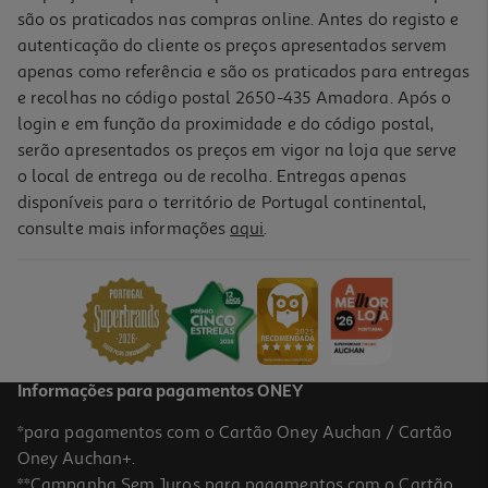
são os praticados nas compras online. Antes do registo e
autenticação do cliente os preços apresentados servem
apenas como referência e são os praticados para entregas
e recolhas no código postal 2650-435 Amadora. Após o
login e em função da proximidade e do código postal,
serão apresentados os preços em vigor na loja que serve
o local de entrega ou de recolha. Entregas apenas
disponíveis para o território de Portugal continental,
4.3
(121)
consulte mais informações
aqui
.
Auriculares Bt Jbl Endurance Peak 4 Preto/lima
119.99 €/un
119,99 €
Informações para pagamentos ONEY
*para pagamentos com o Cartão Oney Auchan / Cartão
Oney Auchan+.
**Campanha Sem Juros para pagamentos com o Cartão