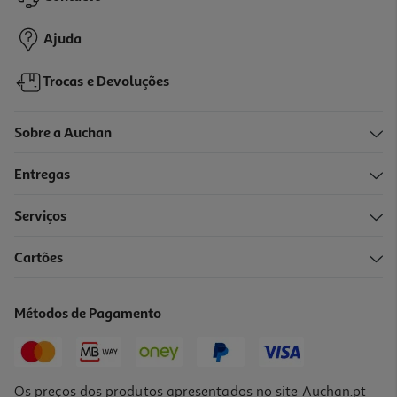
129,99 €
Ajuda
Trocas e Devoluções
Sobre a Auchan
Entregas
Serviços
4.2
(59)
Cartões
Auriculares Open-Ear Jbl Sense Pro Preto
179.99 €/un
Métodos de Pagamento
179,99 €
Os preços dos produtos apresentados no site Auchan.pt