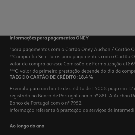
1,39 €
Informações para pagamentos ONEY
*para pagamentos com o Cartão Oney Auchan / Cartão O
**Campanha Sem Juros para pagamentos com o Cartão Oney
valor da compra acresce Comissão de Formalização até 6%
***O valor da primeira prestação depende do dia da compra,
TAEG DO CARTÃO DE CRÉDITO: 18,4 %
Exemplo para um limite de crédito de 1.500€ pago em 12 
registado no Banco de Portugal com o nº 881. A Auchan Ret
Banco de Portugal com o nº 7952.
Informação referente à prestação de serviços de intermedi
Saco Para Garrafa Auchan Modelos Sortidos
Ao longo do ano
1.39 €/un