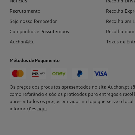
Notícias
Recolha Driv
1.99 €/un
Recrutamento
Recolha Expr
1,99 €
Seja nosso fornecedor
Recolha em L
Campanhas e Passatempos
Recolha num 
Auchan&Eu
Taxas de Ent
Métodos de Pagamento
Os preços dos produtos apresentados no site Auchan.pt sã
como referência e são os praticados para entregas e reco
apresentados os preços em vigor na loja que serve o local 
informações
aqui
.
Saco Para Garrafa Auchan Modelos Sortidos
1.39 €/un