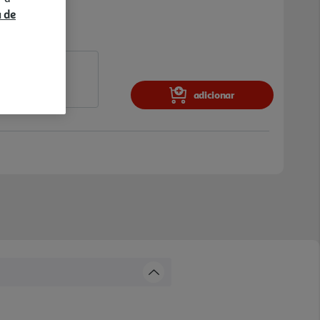
a de
adicionar