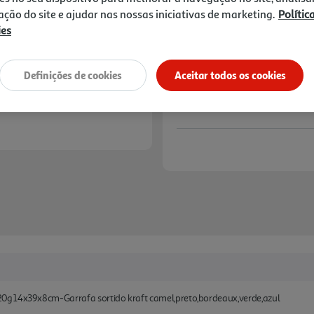
1,19 €
zação do site e ajudar nas nossas iniciativas de marketing.
Polític
ies
Notas de preparação
Definições de cookies
Aceitar todos os cookies
g 14x39x8cm-Garrafa sortido kraft camel,preto,bordeaux,verde,azul