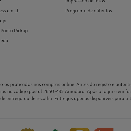
e
Impressão de fotos
ess em 1h
Programa de afiliados
oja
Ponto Pickup
rega
o os praticados nas compras online. Antes do registo e autent
lhas no código postal 2650-435 Amadora. Após o login e em fu
de entrega ou de recolha. Entregas apenas disponíveis para o t