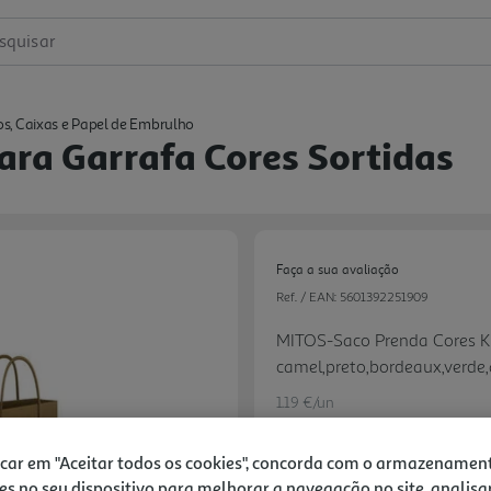
squisar
s, Caixas e Papel de Embrulho
ara Garrafa Cores Sortidas
Faça a sua avaliação
Ref. / EAN:
5601392251909
MITOS-Saco Prenda Cores Kr
camel,preto,bordeaux,verde,
1.19 €/un
icar em "Aceitar todos os cookies", concorda com o armazenamen
es no seu dispositivo para melhorar a navegação no site, analisa
Next