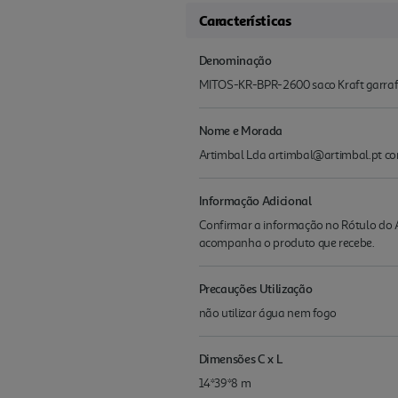
Características
Denominação
MITOS-KR-BPR-2600 saco Kraft garra
Nome e Morada
Artimbal Lda artimbal@artimbal.pt c
Informação Adicional
Confirmar a informação no Rótulo do A
acompanha o produto que recebe.
Precauções Utilização
não utilizar água nem fogo
Dimensões C x L
14*39*8 m