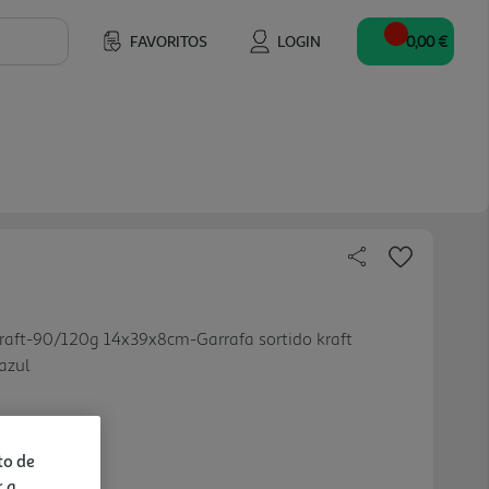
FAVORITOS
LOGIN
0,00 €
aft-90/120g 14x39x8cm-Garrafa sortido kraft
azul
to de
r a