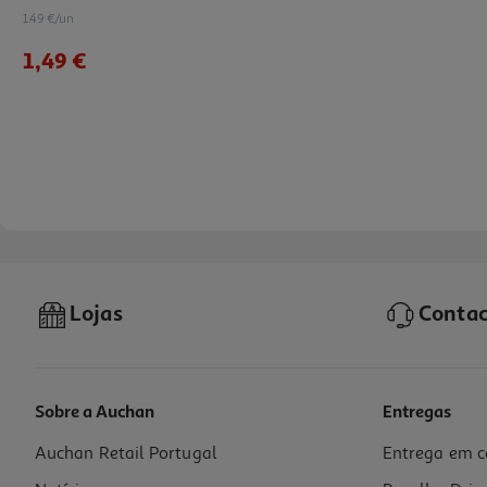
1.49 €/un
1,49 €
Lojas
Contac
Sobre a Auchan
Entregas
Auchan Retail Portugal
Entrega em c
Saco Para Presente Auchan Kraft Tamanho L