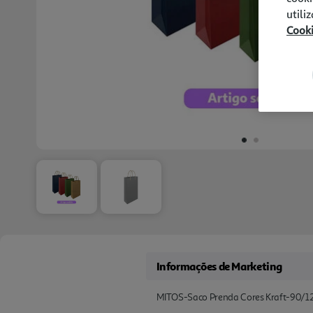
utili
Cook
Informações de Marketing
MITOS-Saco Prenda Cores Kraft-90/120