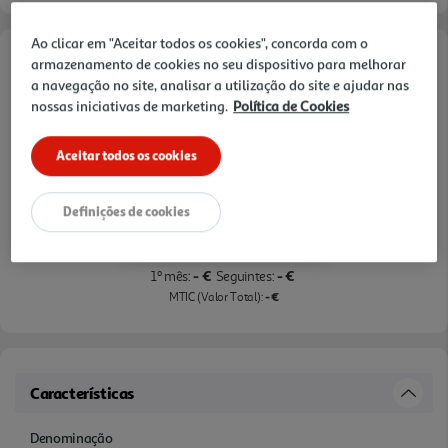
Ao clicar em "Aceitar todos os cookies", concorda com o
Opções de Financiamento
armazenamento de cookies no seu dispositivo para melhorar
a navegação no site, analisar a utilização do site e ajudar nas
nossas iniciativas de marketing.
Política de Cookies
Pague com o seu
Cartão Oney Auchan
Aceitar todos os cookies
saiba mais >
TAEG: 18,4%
Definições de cookies
3 meses sem juros
- €
- €
1º mês:
Seguintes:
- €
MTIC (Valor Total):
Características
Denominação