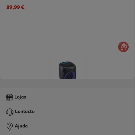
89,99 €
Coluna De Som Qilive Q.1262 Com Luz Led 30w
Lojas
79.99 €/un
Contacto
79,99 €
Ajuda