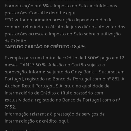
Formalização até 6% e Imposto do Selo, incluídos nas
prestações. Consulte detalhe
aqui
.
Coluna Alta Potência Jbl 100w Aut 15h Partybox Encore2
***O valor da primeira prestação depende do dia da
compra, refletindo o cálculo de juros diários. Ao valor das
299.99 €/un
prestações acresce o Imposto do Selo sobre a utilização
299,99 €
de Crédito.
TAEG DO CARTÃO DE CRÉDITO: 18,4 %
Exemplo para um limite de crédito de 1.500€ pago em 12
meses. TAN 17,60 %. Adesão ao Cartão sujeita a
aprovação. Informe-se junto do Oney Bank – Sucursal em
Portugal, registado no Banco de Portugal com o nº 881. A
Auchan Retail Portugal, S.A. atua na qualidade de
Intermediário de Crédito a título acessório com
exclusividade, registado no Banco de Portugal com o nº
7952.
Informação referente à prestação de serviços de
4.5
(48)
intermediação de crédito,
aqui
.
Coluna Alta Potência Lg Xboom Rnc5