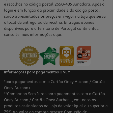
e recolhas no código postal 2650-435 Amadora. Após o
login e em função da proximidade e do código postal,
serão apresentados os preços em vigor na loja que serve
o local de entrega ou de recolha. Entregas apenas
disponíveis para o território de Portugal continental,
4.7
(123)
consulte mais informações
aqui
.
Colunas Alta Potência Jbl Partybox Ultimate 1100w Wi-Fi
1299.99 €/un
1.299,99 €
Informações para pagamentos ONEY
*para pagamentos com o Cartão Oney Auchan / Cartão
Oney Auchan+.
**Campanha Sem Juros para pagamentos com o Cartão
Oney Auchan / Cartão Oney Auchan+, em todos os
produtos assinalados na Loja de valor igual ou superior a
75€. Ao valor da compra acresce Comissão de