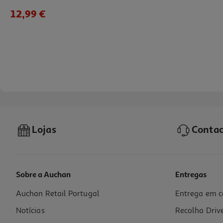
12,99 €
Lojas
Contac
Sobre a Auchan
Entregas
Auchan Retail Portugal
Entrega em c
Veículo Spidey&friends Power Roller Modelos Sortidos
Notícias
Recolha Driv
24.99 €/un