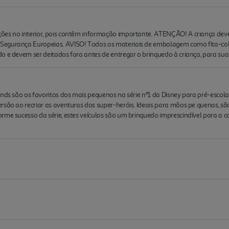
ões no interior, pois contêm informação importante. ATENÇÃO! A criança deve
egurança Europeias. AVISO! Todos os materiais de embalagem como fita-cola, 
o e devem ser deitados fora antes de entregar o brinquedo à criança, para su
ends são os favoritos dos mais pequenos na série nº1 da Disney para pré-escol
rsão ao recriar as aventuras dos super-heróis. Ideais para mãos pe quenas, sã
rme sucesso da série, estes veículos são um brinquedo imprescindível para a c