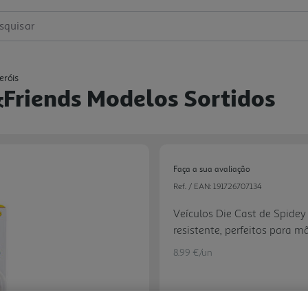
squisar
eróis
&friends Modelos Sortidos
Faça a sua avaliação
Ref. / EAN:
191726707134
Veículos Die Cast de Spidey
resistente, perfeitos para 
diversão!
8.99 €/un
Next