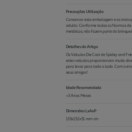
Precauções Utilização
Conservar esta embalagem e as instruç
adulto. Conforme todas as Normas de S
metálicos, não fazem parte do brinqued
Detalhes do Artigo
Os Veículos Die Cast de Spidey and Fri
estes veículos proporcionam muita dive
para levar para todo o lado. Com o eno
seus amigos!
Idade Recomendada
+3 Anos Meses
Dimensões LxAxP
133x152x51 mm cm