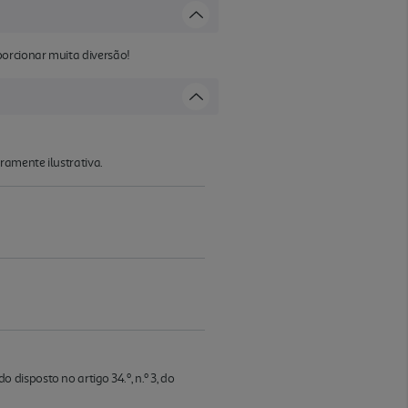
porcionar muita diversão!
ramente ilustrativa.
isposto no artigo 34.º, n.º 3, do