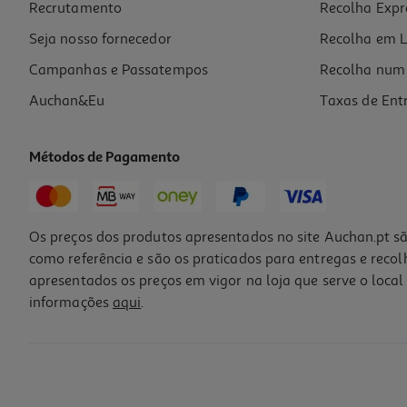
Recrutamento
Recolha Expr
24,99 €
Seja nosso fornecedor
Recolha em L
Campanhas e Passatempos
Recolha num 
Auchan&Eu
Taxas de Ent
Métodos de Pagamento
Os preços dos produtos apresentados no site Auchan.pt sã
como referência e são os praticados para entregas e reco
apresentados os preços em vigor na loja que serve o local 
informações
aqui
.
Veículo Webbed Spidey&friends Wheelies Cores Sortidas
24.99 €/un