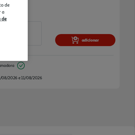
to de
r a
a de
adicionar
Amadora
/08/2026 e 11/08/2026