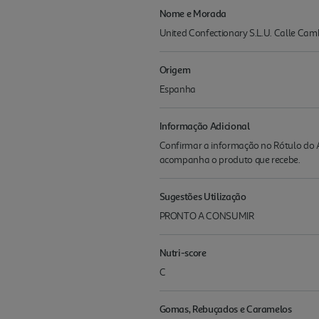
Nome e Morada
United Confectionary S.L.U. Calle Camb
Origem
Espanha
Informação Adicional
Confirmar a informação no Rótulo do A
acompanha o produto que recebe.
Sugestões Utilização
PRONTO A CONSUMIR
Nutri-score
C
Gomas, Rebuçados e Caramelos