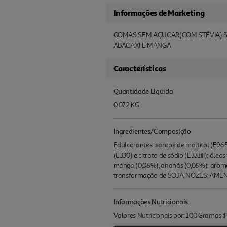
Informações de Marketing
GOMAS SEM AÇUCAR(COM STÉVIA) SE
ABACAXI E MANGA
Características
Quantidade Liquida
0.072 KG
Ingredientes/Composição
Edulcorantes: xarope de maltitol (E965ii)
(E330) e citrato de sódio (E331iii); óle
manga (0,08%), ananás (0,08%); aromati
transformação de SOJA, NOZES, AMENDO
Informações Nutricionais
Valores Nutricionais por: 100 Gramas 