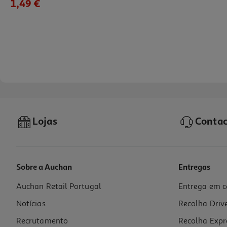
1,49 €
Lojas
Contac
Sobre a Auchan
Entregas
Auchan Retail Portugal
Entrega em c
Gomas Sortidas Auchan Mix Em Caixa 600g
Notícias
Recolha Driv
7.48 €/Kg
Recrutamento
Recolha Expr
4,49 €