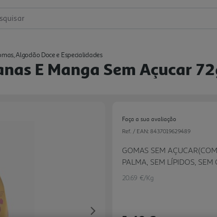
squisar
mas, Algodão Doce e Especialidades
anas E Manga Sem Açucar 72
Faça a sua avaliação
Ref. / EAN:
8437019629489
GOMAS SEM AÇUCAR(COM S
PALMA, SEM LÍPIDOS, SE
ARTIFICIAIS - SABOR ABA
20.69 €/Kg
Next