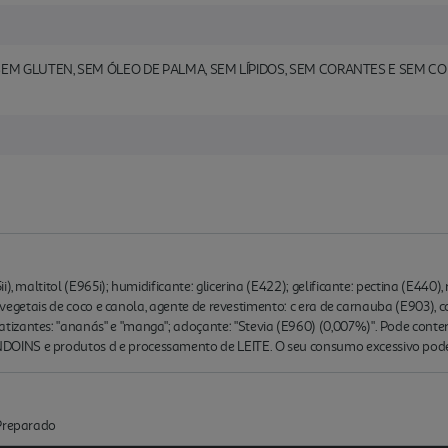
M GLUTEN, SEM ÓLEO DE PALMA, SEM LÍPIDOS, SEM CORANTES E SEM CON
, maltitol (E965i); humidificante: glicerina (E422); gelificante: pectina (E440), 
os vegetais de coco e canola, agente de revestimento: c era de carnauba (E903), 
zantes: "ananás" e "manga"; adoçante: "Stevia (E960) (0,007%)". Pode conter
INS e produtos d e processamento de LEITE. O seu consumo excessivo pode te
:Preparado