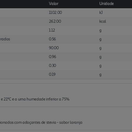
Valor
Unidade
1102.00
kJ
262.00
kcal
1.12
g
urados
0.56
g
90.00
g
0.96
g
0.30
g
0.19
g
 e 21ºC e a uma humedade inferior a 75%
onados com adoçantes de stevia - sabor laranja