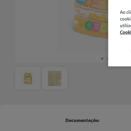
Ao cl
cooki
utili
Cook
Documentação: