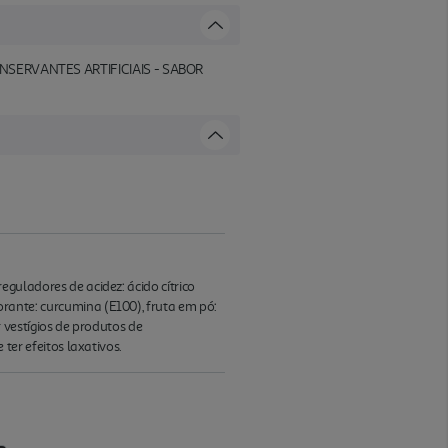
SERVANTES ARTIFICIAIS - SABOR
reguladores de acidez: ácido cítrico
corante: curcumina (E100), fruta em pó:
 vestígios de produtos de
r efeitos laxativos.