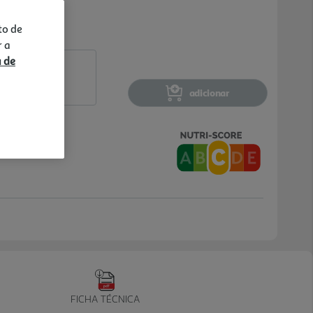
to de
r a
a de
adicionar
FICHA TÉCNICA