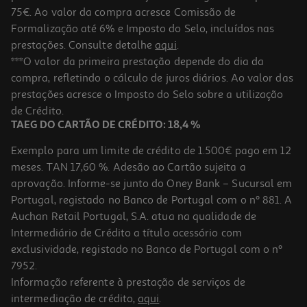
75€. Ao valor da compra acresce Comissão de
Formalização até 6% e Imposto do Selo, incluídos nas
prestações. Consulte detalhe
aqui
.
Pastilhas Orbit Elásticas Morango 14g
***O valor da primeira prestação depende do dia da
compra, refletindo o cálculo de juros diários. Ao valor das
45 €/Kg
Price reduced from
to
prestações acresce o Imposto do Selo sobre a utilização
0,99 €
0,63 €
de Crédito.
Promoção
TAEG DO CARTÃO DE CRÉDITO: 18,4 %
Exemplo para um limite de crédito de 1.500€ pago em 12
meses. TAN 17,60 %. Adesão ao Cartão sujeita a
aprovação. Informe-se junto do Oney Bank – Sucursal em
Portugal, registado no Banco de Portugal com o nº 881. A
Auchan Retail Portugal, S.A. atua na qualidade de
Intermediário de Crédito a título acessório com
-49%
exclusividade, registado no Banco de Portugal com o nº
7952.
Informação referente à prestação de serviços de
5.0
(1)
intermediação de crédito,
aqui
.
Pastilhas Sem Açucar Orbit Refresher's Tropical 67g