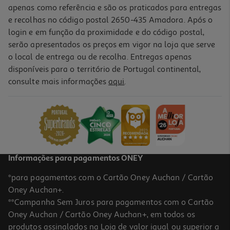
apenas como referência e são os praticados para entregas
e recolhas no código postal 2650-435 Amadora. Após o
login e em função da proximidade e do código postal,
-36%
serão apresentados os preços em vigor na loja que serve
o local de entrega ou de recolha. Entregas apenas
disponíveis para o território de Portugal continental,
consulte mais informações
aqui
.
Pastilhas Sem Açucar Orbit Refresher's Strawberry Lemon 14g
45 €/Kg
Price reduced from
to
0,99 €
0,63 €
Promoção
Informações para pagamentos ONEY
*para pagamentos com o Cartão Oney Auchan / Cartão
Oney Auchan+.
**Campanha Sem Juros para pagamentos com o Cartão
Oney Auchan / Cartão Oney Auchan+, em todos os
-36%
produtos assinalados na Loja de valor igual ou superior a