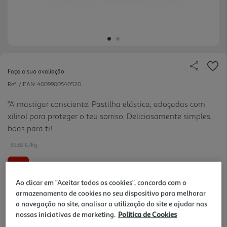
Faça a sua avaliação
Ref. / EAN:
4009900540520
"A mastigar consciente. Pastilha elástica, adoçadas com
xilitol para proteger o teu sorriso. Deliciosamente simples,
boas para ti!
39.38 €/Kg
-36%
Ao clicar em "Aceitar todos os cookies", concorda com o
Price reduced from
to
0,99 €
armazenamento de cookies no seu dispositivo para melhorar
0,63 €
a navegação no site, analisar a utilização do site e ajudar nas
nossas iniciativas de marketing.
Política de Cookies
Promoção:
de 23/7/2026 a 19/8/2026