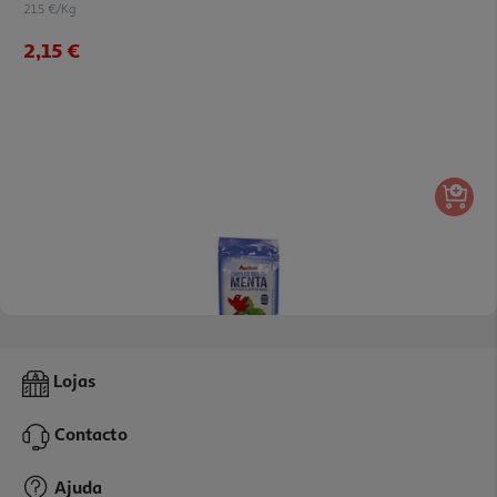
21.5 €/Kg
2,15 €
4.7
(3)
Pastilha Auchan Elástica Menta Sem Açúcar 45g
Lojas
18.89 €/Kg
Contacto
0,85 €
Ajuda