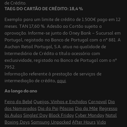
42,99 €
de Crédito.
TAEG DO CARTÃO DE CRÉDITO: 18,4 %
Exemplo para um limite de crédito de 1.500€ pago em 12
meses. TAN 17,60 %. Adesão ao Cartão sujeita a
aprovação. Informe-se junto do Oney Bank – Sucursal em
Portugal, registado no Banco de Portugal com o nº 881. A
Auchan Retail Portugal, S.A. atua na qualidade de
Intermediário de Crédito a título acessório com
exclusividade, registado no Banco de Portugal com o nº
7952.
Informação referente à prestação de serviços de
intermediação de crédito,
aqui
.
Trela Sport Ferplast Preta 8/160
Ao longo do ano
13.38 €/un
Feira do Bebé
Queijos, Vinhos e Enchidos
Carnaval
Dia
13,38 €
dos Namorados
Dia do Pai
Páscoa
Dia da Mãe
Regresso
às Aulas
Singles' Day
Black Friday
Cyber Monday
Natal
Boxing Days
Samsung Unpacked
After Hours
Vida