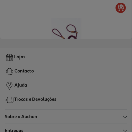
Trela Deslizante Toh Bordô U
Lojas
15.99 €/un
Contacto
15,99 €
Ajuda
Trocas e Devoluções
Sobre a Auchan
Entregas