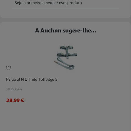
A Auchan sugere-lhe...
Peitoral H E Trela Toh Alga S
28.99 €/un
28,99 €