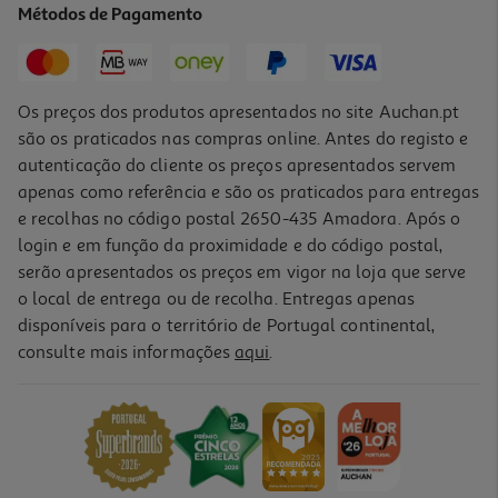
Métodos de Pagamento
Price reduced from
to
54,99 €
44,99 €
Promoção
Os preços dos produtos apresentados no site Auchan.pt
são os praticados nas compras online. Antes do registo e
autenticação do cliente os preços apresentados servem
apenas como referência e são os praticados para entregas
e recolhas no código postal 2650-435 Amadora. Após o
login e em função da proximidade e do código postal,
serão apresentados os preços em vigor na loja que serve
o local de entrega ou de recolha. Entregas apenas
disponíveis para o território de Portugal continental,
consulte mais informações
aqui
.
Fritadeira Air Fryer Digital Qilive Q.5338 Creme 3l 1000w
39.99 €/un
39,99 €