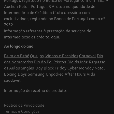
Portugal, registado no Banco de Portugal com o nº 881. A
Auchan Retail Portugal, S.A. atua na qualidade de
Intermediário de Crédito a título acessório com
exclusividade, registado no Banco de Portugal com o nº
7952.
Informação referente à prestação de serviços de
3.3
(3)
intermediação de crédito,
aqui
.
Fritadeira Air Fryer Qilive Q.5464 5 L 1500 W
Ao longo do ano
45.99 €/un
Feira do Bebé
Queijos, Vinhos e Enchidos
Carnaval
Dia
45,99 €
dos Namorados
Dia do Pai
Páscoa
Dia da Mãe
Regresso
às Aulas
Singles' Day
Black Friday
Cyber Monday
Natal
Boxing Days
Samsung Unpacked
After Hours
Vida
saudável
Informação de
recolha de produto
.
Política de Privacidade
Termos e Condições