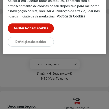
Ao clicar em "Aceitar todos os cookies", concorda com o
fritas estaladiças, a assar legumes, a fazer um bolo
armazenamento de cookies no seu dispositivo para melhorar
ou a grelhar frango, a MultiFry 5 consegue tratar de
a navegação no site, analisar a utilização do site e ajudar nas
nossas iniciativas de marketing.
Política de Cookies
tudo, poupando tempo e espaço na bancada
Opções de Financiamento
durante o processo.
Aceitar todos os cookies
Pague com o seu
Cartão Oney Auchan
Definições de cookies
saiba mais >
TAEG: 18,4%
3 meses sem juros
- €
- €
1º mês:
Seguintes:
- €
MTIC (Valor Total):
Documentação:
Oferta Lancheira