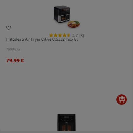
4.7
(3)
Fritadeira Air Fryer Qilive Q.5332 Inox 8l
79.99 €/un
79,99 €