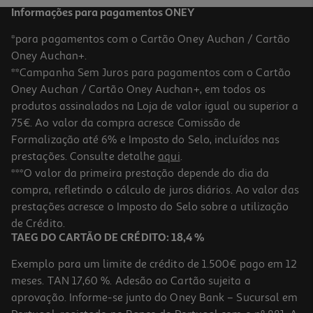
Informações para pagamentos ONEY
*para pagamentos com o Cartão Oney Auchan / Cartão
Oney Auchan+.
**Campanha Sem Juros para pagamentos com o Cartão
Oney Auchan / Cartão Oney Auchan+, em todos os
produtos assinalados na Loja de valor igual ou superior a
75€. Ao valor da compra acresce Comissão de
Formalização até 6% e Imposto do Selo, incluídos nas
prestações. Consulte detalhe
aqui
.
Fritadeira Air Fryer Digital Qilive Q.5338 Verde 3l 1000w
***O valor da primeira prestação depende do dia da
compra, refletindo o cálculo de juros diários. Ao valor das
39.99 €/un
prestações acresce o Imposto do Selo sobre a utilização
39,99 €
de Crédito.
TAEG DO CARTÃO DE CRÉDITO: 18,4 %
Exemplo para um limite de crédito de 1.500€ pago em 12
meses. TAN 17,60 %. Adesão ao Cartão sujeita a
aprovação. Informe-se junto do Oney Bank – Sucursal em