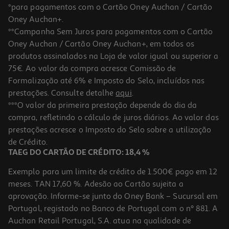
*para pagamentos com o Cartão Oney Auchan / Cartão
Oney Auchan+.
**Campanha Sem Juros para pagamentos com o Cartão
Oney Auchan / Cartão Oney Auchan+, em todos os
produtos assinalados na Loja de valor igual ou superior a
75€. Ao valor da compra acresce Comissão de
Formalização até 6% e Imposto do Selo, incluídos nas
prestações. Consulte detalhe
aqui
.
4.7
(32)
Bbx Kit Pião & Lançador Beyblade Modelos Sortidos
***O valor da primeira prestação depende do dia da
compra, refletindo o cálculo de juros diários. Ao valor das
12.99 €/un
prestações acresce o Imposto do Selo sobre a utilização
12,99 €
de Crédito.
TAEG DO CARTÃO DE CRÉDITO: 18,4 %
Exemplo para um limite de crédito de 1.500€ pago em 12
meses. TAN 17,60 %. Adesão ao Cartão sujeita a
aprovação. Informe-se junto do Oney Bank – Sucursal em
Portugal, registado no Banco de Portugal com o nº 881. A
Auchan Retail Portugal, S.A. atua na qualidade de