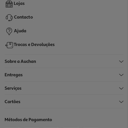
Sweet Friends Mush Meez Modelos Sortidos
Lojas
4.99 €/un
Contacto
4,99 €
Ajuda
Trocas e Devoluções
Sobre a Auchan
Entregas
Serviços
Cartões
Ovo Spawn Mini Minecraft Modelos Sortidos
6.99 €/un
Métodos de Pagamento
6,99 €