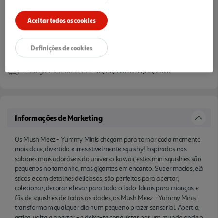
a, estica, volta a apertar - e deixa-te conquistar por
Aceitar todos os cookies
um mundo onde o squishy é rei!
Definições de cookies
Disponibilidade na loja:
Auchan Amadora
Entrega estimada entre
10/08/2026 e 11/08/2026
Informações de Marketing
Os Mush Meez - Yummy Minis chegam para tornar cada momento
mais doce, divertido e irresistivelmente squishy! Inspirados nos
sabores mais adoráveis do universo kawaii, estes mini squishies são
pequenos no tamanho, mas gigantes em encanto. Super macios, elá
sticos e com detalhes deliciosos, são perfeitos para apertar,
colecionar, decorar e levar para todo o lado. Ideais para crianças e
fãs de squishies de todas as idades, os Mush Meez - Yummy Minis
transformam qualquer dia num pequeno prazer sensorial. Apert a,
estica, volta a apertar - e deixa-te conquistar por um mundo onde o