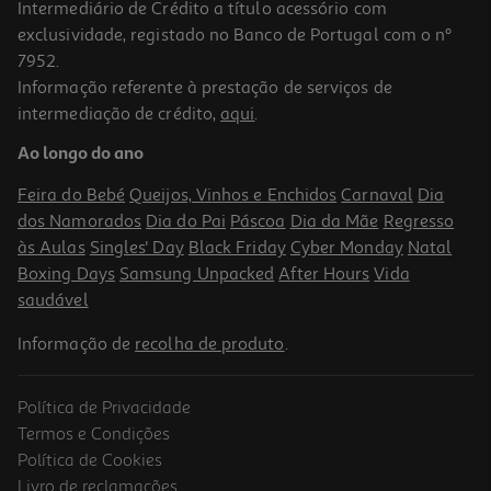
Intermediário de Crédito a título acessório com
exclusividade, registado no Banco de Portugal com o nº
7952.
Informação referente à prestação de serviços de
intermediação de crédito,
aqui
.
Mini Figuras Skibidi Toilet Modelos Sortidos
Ao longo do ano
6.99 €/un
Feira do Bebé
Queijos, Vinhos e Enchidos
Carnaval
Dia
6,99 €
dos Namorados
Dia do Pai
Páscoa
Dia da Mãe
Regresso
às Aulas
Singles' Day
Black Friday
Cyber Monday
Natal
Boxing Days
Samsung Unpacked
After Hours
Vida
saudável
Informação de
recolha de produto
.
Política de Privacidade
Termos e Condições
Política de Cookies
Livro de reclamações