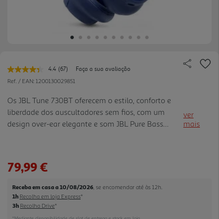
4.4
(67)
Faça a sua avaliação
Leu
67
Ref. / EAN:
1200130029851
avaliações.
Link
Os JBL Tune 730BT oferecem o estilo, conforto e
para
liberdade dos auscultadores sem fios, com um
a
ver
mesma
design over-ear elegante e som JBL Pure Bass
mais
página.
envolvente. As almofadas macias proporcionam
conforto durante todo o dia, enquanto a
autonomia até 76 horas permite o uvir música
79,99 €
durante muito mais tempo. Com carregamento
rápido (5 minutos = 5 horas), microfones duplos
Receba em casa a 10/08/2026
, se encomendar até às 12h.
para chamadas claras e Bluetooth com ligação
1h
Recolha em loja Express
*
multiponto, garantem uma experiência prática e
3h
Recolha Drive
*
versátil. Personaliza o som através da app JBL
*Mediante disponibilidade de slot de entrega e stock em loja.