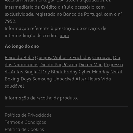
Auchan Retail Portugal, S.A. atua na qualidade de
Intermediário de Crédito a título acessório com
exclusividade, registado no Banco de Portugal com o nº
7952.
Informação referente à prestação de serviços de
intermediação de crédito,
aqui
.
Auscultadores Nothing (a) Preto
Ao longo do ano
159.99 €/un
Feira do Bebé
Queijos, Vinhos e Enchidos
Carnaval
Dia
159,99 €
dos Namorados
Dia do Pai
Páscoa
Dia da Mãe
Regresso
às Aulas
Singles' Day
Black Friday
Cyber Monday
Natal
Boxing Days
Samsung Unpacked
After Hours
Vida
saudável
Informação de
recolha de produto
.
Política de Privacidade
Termos e Condições
Política de Cookies