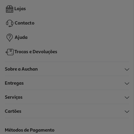
3.4
(21)
Auscultadores S/fios Qilive V2 Q1008 Preto
Lojas
22.99 €/un
Contacto
22,99 €
Ajuda
Trocas e Devoluções
Sobre a Auchan
Entregas
Serviços
3.6
(16)
Cartões
Auscultadores Bluetooth Qilive Q.1102 Preto
14.99 €/un
Métodos de Pagamento