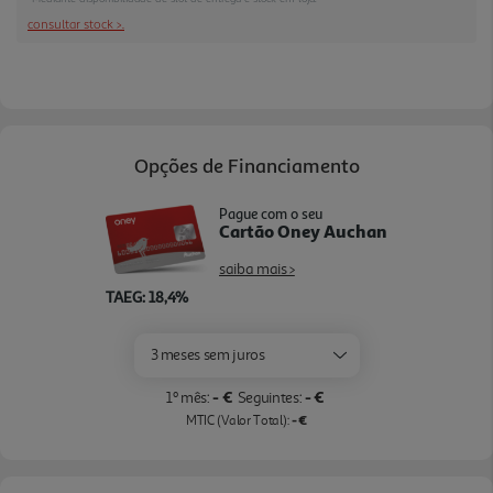
Headphones, c om orientações por voz para uma
consultar stock >.
configuração simples.
Opções de Financiamento
Pague com o seu
Cartão Oney Auchan
saiba mais >
TAEG: 18,4%
3 meses sem juros
- €
- €
1º mês:
Seguintes:
- €
MTIC (Valor Total):