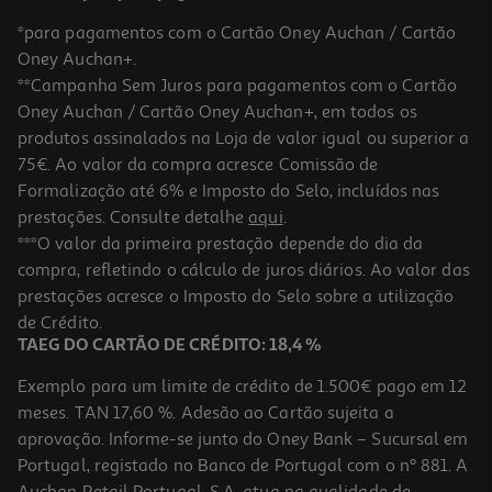
*para pagamentos com o Cartão Oney Auchan / Cartão
Oney Auchan+.
**Campanha Sem Juros para pagamentos com o Cartão
Oney Auchan / Cartão Oney Auchan+, em todos os
produtos assinalados na Loja de valor igual ou superior a
75€. Ao valor da compra acresce Comissão de
Formalização até 6% e Imposto do Selo, incluídos nas
prestações. Consulte detalhe
aqui
.
4.4
(67)
Auscultadores Bluetooth Jbl Tune 730 Preto
***O valor da primeira prestação depende do dia da
compra, refletindo o cálculo de juros diários. Ao valor das
79.99 €/un
prestações acresce o Imposto do Selo sobre a utilização
79,99 €
de Crédito.
TAEG DO CARTÃO DE CRÉDITO: 18,4 %
Exemplo para um limite de crédito de 1.500€ pago em 12
meses. TAN 17,60 %. Adesão ao Cartão sujeita a
aprovação. Informe-se junto do Oney Bank – Sucursal em
Portugal, registado no Banco de Portugal com o nº 881. A