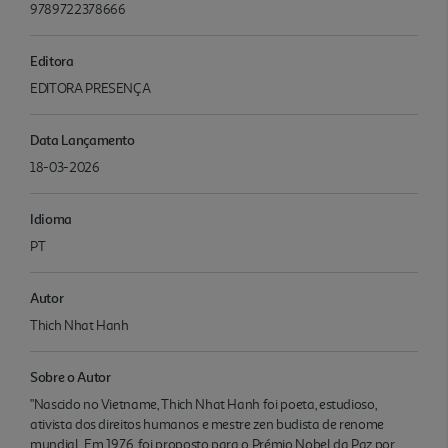
9789722378666
Editora
EDITORA PRESENÇA
Data Lançamento
18-03-2026
Idioma
PT
Autor
Thich Nhat Hanh
Sobre o Autor
"Nascido no Vietname, Thich Nhat Hanh foi poeta, estudioso,
ativista dos direitos humanos e mestre zen budista de renome
mundial. Em 1976, foi proposto para o Prémio Nobel da Paz por