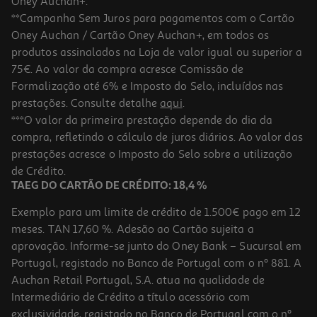
Oney Auchan+.
**Campanha Sem Juros para pagamentos com o Cartão
Oney Auchan / Cartão Oney Auchan+, em todos os
-10%
produtos assinalados na Loja de valor igual ou superior a
75€. Ao valor da compra acresce Comissão de
Formalização até 6% e Imposto do Selo, incluídos nas
prestações. Consulte detalhe
aqui
.
Livro O Poder De Deixar Ir De John Purkiss
***O valor da primeira prestação depende do dia da
compra, refletindo o cálculo de juros diários. Ao valor das
13.95 €/un
prestações acresce o Imposto do Selo sobre a utilização
15,50 €
PVP de editor
13,95 €
de Crédito.
TAEG DO CARTÃO DE CRÉDITO: 18,4 %
Exemplo para um limite de crédito de 1.500€ pago em 12
meses. TAN 17,60 %. Adesão ao Cartão sujeita a
aprovação. Informe-se junto do Oney Bank – Sucursal em
Portugal, registado no Banco de Portugal com o nº 881. A
Auchan Retail Portugal, S.A. atua na qualidade de
Intermediário de Crédito a título acessório com
-10%
exclusividade, registado no Banco de Portugal com o nº