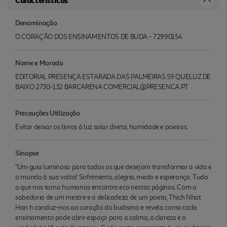
Denominação
O CORAÇÃO DOS ENSINAMENTOS DE BUDA - 72990154
Nome e Morada
EDITORIAL PRESENÇA ESTARADA DAS PALMEIRAS 59 QUELUZ DE
BAIXO 2730-132 BARCARENA COMERCIAL@PRESENCA.PT
Precauções Utilização
Evitar deixar os livros à luz solar direta, humidade e poeiras.
Sinopse
"Um guia luminoso para todos os que desejam transformar a vida e
o mundo à sua volta! Sofrimento, alegria, medo e esperança. Tudo
o que nos torna humanos encontra eco nestas páginas. Com a
sabedoria de um mestre e a delicadeza de um poeta, Thich Nhat
Han h conduz-nos ao coração do budismo e revela como cada
ensinamento pode abrir espaço para a calma, a clareza e a