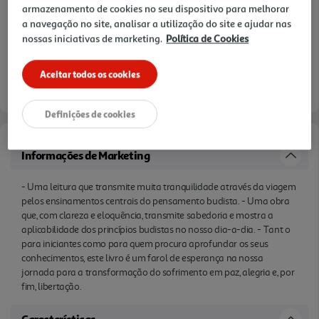
armazenamento de cookies no seu dispositivo para melhorar
a navegação no site, analisar a utilização do site e ajudar nas
nossas iniciativas de marketing.
Política de Cookies
Aceitar todos os cookies
Definições de cookies
Informações de Marketing
- Uma leitura que transmite muita tranquilidade através da viagem
pelos ensinamentos centrais do pensamento budista. - Uma obra
que, com clareza e eloquência, transmite sabedoria e mostra a
aplicabilidade dos princípios budistas no nosso dia-a-dia. - Tant o
para iniciantes como para quem procura aprofundar os seus
conhecimentos, este livro é um farol de esperança na nossa
jornada para a transformação do sofrimento em paz, alegria e, por
fim, libertação.
Características