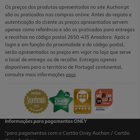
Os preços dos produtos apresentados no site Auchan.pt
são os praticados nas compras online. Antes do registo e
autenticação do cliente os preços apresentados servem
apenas como referência e são os praticados para entregas
e recolhas no código postal 2650-435 Amadora. Após o
login e em função da proximidade e do código postal,
-10%
serão apresentados os preços em vigor na loja que serve
o local de entrega ou de recolha. Entregas apenas
disponíveis para o território de Portugal continental,
consulte mais informações
aqui
.
Livro Saúde Dos Pés À Cabeça De Pedro Barreira E João Vasco
Barreira
15.93 €/un
17,70 €
PVP de editor
15,93 €
Informações para pagamentos ONEY
*para pagamentos com o Cartão Oney Auchan / Cartão