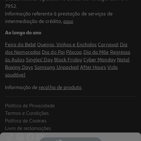
7952.
Informação referente à prestação de serviços de
intermediação de crédito,
aqui
.
Livro Dizer «não» É Um Ato De Amor De Bárbara Ramos Dias
Ao longo do ano
15.21 €/un
16,90 €
PVP de editor
Feira do Bebé
Queijos, Vinhos e Enchidos
Carnaval
Dia
15,21 €
dos Namorados
Dia do Pai
Páscoa
Dia da Mãe
Regresso
às Aulas
Singles' Day
Black Friday
Cyber Monday
Natal
Boxing Days
Samsung Unpacked
After Hours
Vida
saudável
Informação de
recolha de produto
.
Política de Privacidade
-10%
Termos e Condições
Política de Cookies
Livro de reclamações
Livro Educar Filhos Felizes Num Mundo De Loucos De Tania García