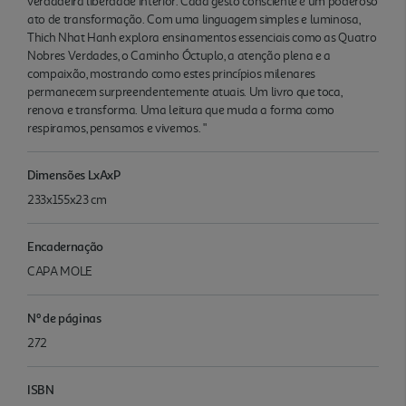
verdadeira liberdade interior. Cada gesto consciente é um poderoso
ato de transformação. Com uma linguagem simples e luminosa,
Thich Nhat Hanh explora ensinamentos essenciais como as Quatro
Nobres Verdades, o Caminho Óctuplo, a atenção plena e a
compaixão, mostrando como estes princípios milenares
permanecem surpreendentemente atuais. Um livro que toca,
renova e transforma. Uma leitura que muda a forma como
respiramos, pensamos e vivemos. "
Dimensões LxAxP
233x155x23 cm
Encadernação
CAPA MOLE
Nº de páginas
272
ISBN