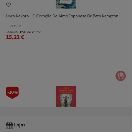
Livro Kokoro - O Coração Da Alma Japonesa De Beth Kempton
15.21 €/un
16,90 €
PVP de editor
15,21 €
-10%
Livro Corte De Espinhos E Rosas - Livro De Colorir De Sarah J.
Lojas
Maas