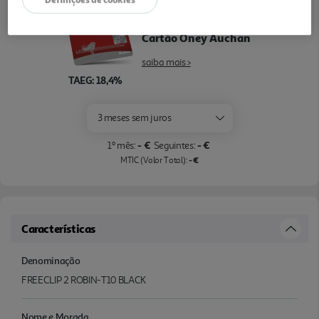
Pague com o seu
Cartão Oney Auchan
saiba mais >
TAEG: 18,4%
3 meses sem juros
- €
- €
1º mês:
Seguintes:
- €
MTIC (Valor Total):
Características
Denominação
FREECLIP 2 ROBIN-T10 BLACK
Nome e Morada