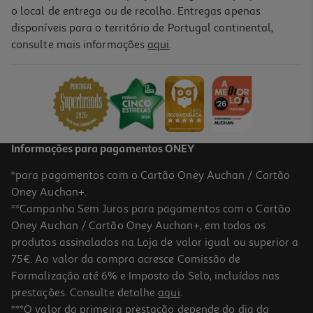
o local de entrega ou de recolha. Entregas apenas
disponíveis para o território de Portugal continental,
consulte mais informações
aqui
.
Auriculares Tws Xiaomi Buds 6 Preto
129.99 €/un
129,99 €
Informações para pagamentos ONEY
*para pagamentos com o Cartão Oney Auchan / Cartão
Oney Auchan+.
**Campanha Sem Juros para pagamentos com o Cartão
Oney Auchan / Cartão Oney Auchan+, em todos os
produtos assinalados na Loja de valor igual ou superior a
75€. Ao valor da compra acresce Comissão de
Formalização até 6% e Imposto do Selo, incluídos nas
prestações. Consulte detalhe
aqui
.
Auriculares Nothing Ear (open)
***O valor da primeira prestação depende do dia da