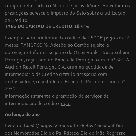
compra, refletindo o cálculo de juros diários. Ao valor das
99.99 €/un
prestações acresce o Imposto do Selo sobre a utilização
99,99 €
de Crédito.
TAEG DO CARTÃO DE CRÉDITO: 18,4 %
Exemplo para um limite de crédito de 1.500€ pago em 12
meses. TAN 17,60 %. Adesão ao Cartão sujeita a
aprovação. Informe-se junto do Oney Bank – Sucursal em
Portugal, registado no Banco de Portugal com o nº 881. A
Auchan Retail Portugal, S.A. atua na qualidade de
Intermediário de Crédito a título acessório com
exclusividade, registado no Banco de Portugal com o nº
7952.
Informação referente à prestação de serviços de
intermediação de crédito,
aqui
.
Auriculares Cmf By Nothing Buds 2 Orange
Ao longo do ano
49.99 €/un
Feira do Bebé
Queijos, Vinhos e Enchidos
Carnaval
Dia
49,99 €
dos Namorados
Dia do Pai
Páscoa
Dia da Mãe
Regresso