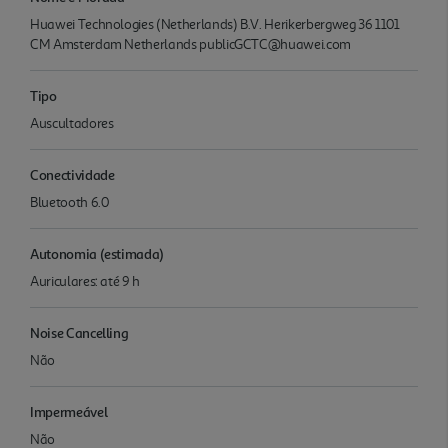
Huawei Technologies (Netherlands) B.V. Herikerbergweg 36 1101
CM Amsterdam Netherlands publicGCTC@huawei.com
Tipo
Auscultadores
Conectividade
Bluetooth 6.0
Autonomia (estimada)
Auriculares: até 9 h
Noise Cancelling
Não
Impermeável
Não