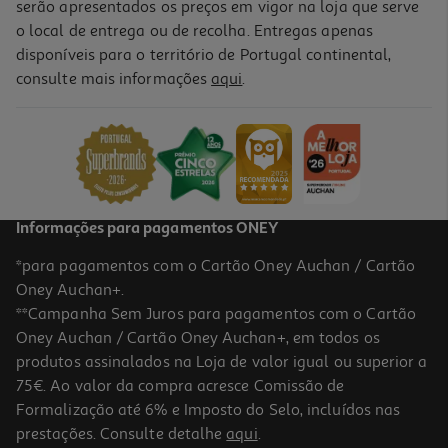
serão apresentados os preços em vigor na loja que serve
o local de entrega ou de recolha. Entregas apenas
disponíveis para o território de Portugal continental,
consulte mais informações
aqui
.
Livro Horion 5 De: Aienkei & Enaibi
8.91 €/un
9,90 €
PVP de editor
8,91 €
Informações para pagamentos ONEY
*para pagamentos com o Cartão Oney Auchan / Cartão
Oney Auchan+.
**Campanha Sem Juros para pagamentos com o Cartão
Oney Auchan / Cartão Oney Auchan+, em todos os
-10%
produtos assinalados na Loja de valor igual ou superior a
75€. Ao valor da compra acresce Comissão de
Formalização até 6% e Imposto do Selo, incluídos nas
prestações. Consulte detalhe
aqui
.