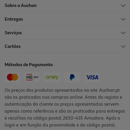
Sobre a Auchan
Entregas
-10%
Serviços
Cartões
Livro Um Livro Esquecido Num Banco
20.61 €/un
Métodos de Pagamento
22,90 €
PVP de editor
20,61 €
Os preços dos produtos apresentados no site Auchan.pt
são os praticados nas compras online. Antes do registo e
autenticação do cliente os preços apresentados servem
apenas como referência e são os praticados para entregas
e recolhas no código postal 2650-435 Amadora. Após o
login e em função da proximidade e do código postal,
-10%