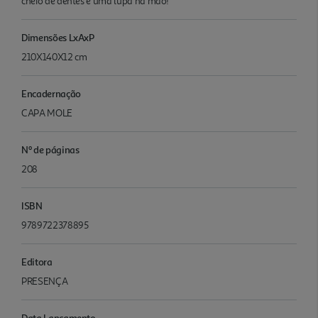
cheio de dentes e uma lupa na mão! "
Dimensões LxAxP
210X140X12 cm
Encadernação
CAPA MOLE
Nº de páginas
208
ISBN
9789722378895
Editora
PRESENÇA
Data Lançamento