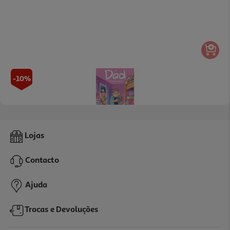
-10%
Livro Dad - Segredos De Família - Livro De Histórias
Lojas
11.69 €/un
12,99 €
PVP de editor
Contacto
11,69 €
Ajuda
Trocas e Devoluções