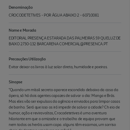
Denominação
CROCODETETIVES - POR ÁGUA ABAIXO 2 - 60710081
Nome e Morada
EDITORIAL PRESENÇA ESTARADA DAS PALMEIRAS 59 QUELUZ DE
BAIXO 2730-132 BARCARENA COMERCIAL@PRESENCA.PT
Precauções Utilização
Evitar deixar os livros à luz solar direta, humidade e poeiras.
Sinopse
"Quando um míssil secreto aparece escondido debaixo da casa da
ópera, só há dois agentes capazes de salvar o dia: Manga e Brás.
Mas eles vão ser expulsos da agência e enviados para limpar casas
de banho. Será que isso os irá impedir de salvar a cidade? Ch eio de
humor, ação e reviravoltas, Crocodetetives é uma aventura
hilariante em que a amizade e o trabalho de equipa provam que
nem todos os heróis usam capa. alguns têm escamas, um sorriso