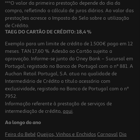
Livro Horion 1 De Aienkei & Enaibi
***O valor da primeira prestação depende do dia da
compra, refletindo o cálculo de juros diários. Ao valor das
8.91 €/un
prestações acresce o Imposto do Selo sobre a utilização
9,90 €
PVP de editor
8,91 €
de Crédito.
TAEG DO CARTÃO DE CRÉDITO: 18,4 %
Exemplo para um limite de crédito de 1.500€ pago em 12
meses. TAN 17,60 %. Adesão ao Cartão sujeita a
aprovação. Informe-se junto do Oney Bank – Sucursal em
Portugal, registado no Banco de Portugal com o nº 881. A
Auchan Retail Portugal, S.A. atua na qualidade de
Intermediário de Crédito a título acessório com
-10%
exclusividade, registado no Banco de Portugal com o nº
7952.
Informação referente à prestação de serviços de
intermediação de crédito,
aqui
.
Livro Horion 2 De Aienkei & Enaibi
Ao longo do ano
8.91 €/un
9,90 €
PVP de editor
Feira do Bebé
Queijos, Vinhos e Enchidos
Carnaval
Dia
8,91 €