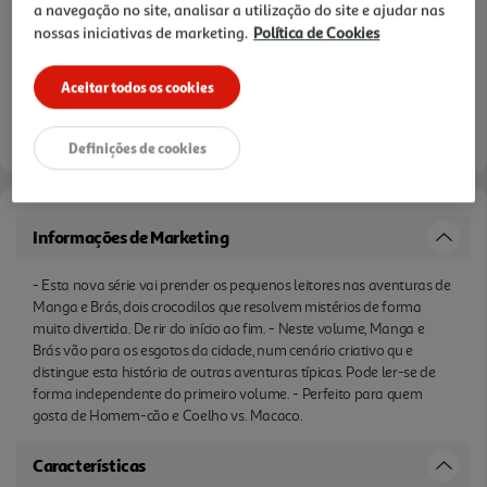
a navegação no site, analisar a utilização do site e ajudar nas
nossas iniciativas de marketing.
Política de Cookies
Aceitar todos os cookies
Definições de cookies
Informações de Marketing
- Esta nova série vai prender os pequenos leitores nas aventuras de
Manga e Brás, dois crocodilos que resolvem mistérios de forma
muito divertida. De rir do início ao fim. - Neste volume, Manga e
Brás vão para os esgotos da cidade, num cenário criativo qu e
distingue esta história de outras aventuras típicas. Pode ler-se de
forma independente do primeiro volume. - Perfeito para quem
gosta de Homem-cão e Coelho vs. Macaco.
Características