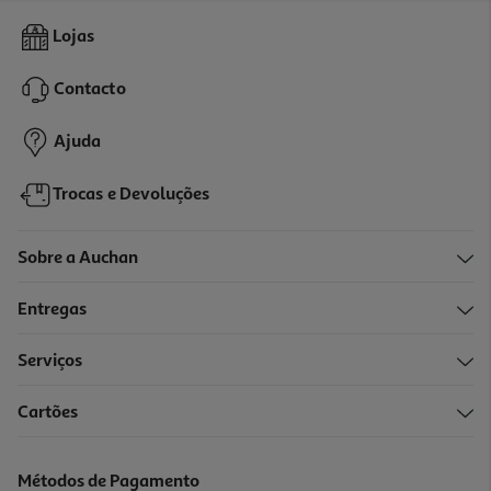
Coluna Portatil Qilive Q1653 35w Preta
Lojas
39.99 €/un
Contacto
39,99 €
Ajuda
Trocas e Devoluções
Sobre a Auchan
Entregas
Serviços
4.0
(1)
Cartões
Coluna Portátil Qilive Q.1703 Bluetooth 10w Preta
24.99 €/un
Métodos de Pagamento