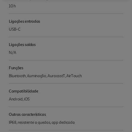
10 h
Ligações entradas
USB-C
Ligações saídas
N/A
Funções
Bluetooth, iluminação, AuracastT, AirTouch
Compatibilidade
Android, iOS
Outras características
IP68, resistente a quedas, app dedicada