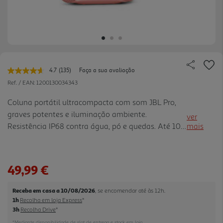
4.7
(135)
Faça a sua avaliação
Leu
135
Ref. / EAN:
1200130034343
avaliações.
Link
Coluna portátil ultracompacta com som JBL Pro,
para
graves potentes e iluminação ambiente.
a
ver
mesma
Resistência IP68 contra água, pó e quedas. Até 10
mais
página.
horas de autonomia com Playtime Boost.
Compatível com AuracastT para ligação de várias
colunas e personalização via apl icação JBL
49,99 €
Portable.
Receba em casa a 10/08/2026
, se encomendar até às 12h.
1h
Recolha em loja Express
*
3h
Recolha Drive
*
*Mediante disponibilidade de slot de entrega e stock em loja.