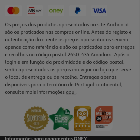
24,99 €
Os preços dos produtos apresentados no site Auchan.pt
são os praticados nas compras online. Antes do registo e
autenticação do cliente os preços apresentados servem
apenas como referência e são os praticados para entregas
e recolhas no código postal 2650-435 Amadora. Após o
login e em função da proximidade e do código postal,
serão apresentados os preços em vigor na loja que serve
o local de entrega ou de recolha. Entregas apenas
disponíveis para o território de Portugal continental,
4.9
(24)
consulte mais informações
aqui
.
Coluna Portátil Bt Jbl Xtreme 5 Squad
349.99 €/un
349,99 €
Informações para pagamentos ONEY