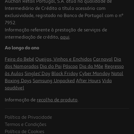
Auchan Retail Portugal, S.A. atua na qualidade de
Intermediário de Crédito a título acessório com
exclusividade, registado no Banco de Portugal com o nº
7952.
Informação referente à prestação de serviços de
4.5
(476)
intermediação de crédito,
aqui
.
Coluna Portatil Jbl Flip7 Azul
Ao longo do ano
149.99 €/un
Feira do Bebé
Queijos, Vinhos e Enchidos
Carnaval
Dia
149,99 €
dos Namorados
Dia do Pai
Páscoa
Dia da Mãe
Regresso
às Aulas
Singles' Day
Black Friday
Cyber Monday
Natal
Boxing Days
Samsung Unpacked
After Hours
Vida
saudável
Informação de
recolha de produto
.
Política de Privacidade
Termos e Condições
Política de Cookies