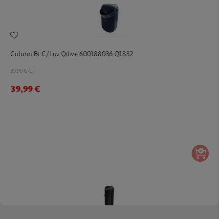
Coluna Bt C/luz Qilive 600188036 Q1832
39.99 €/un
39,99 €