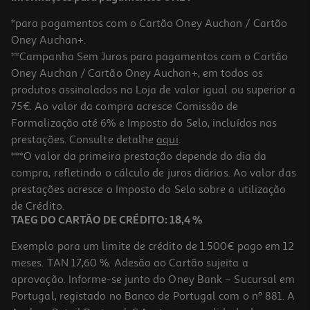
*para pagamentos com o Cartão Oney Auchan / Cartão
Oney Auchan+.
**Campanha Sem Juros para pagamentos com o Cartão
Oney Auchan / Cartão Oney Auchan+, em todos os
produtos assinalados na Loja de valor igual ou superior a
75€. Ao valor da compra acresce Comissão de
Formalização até 6% e Imposto do Selo, incluídos nas
prestações. Consulte detalhe
aqui
.
4.6
(423)
Coluna Portatil Jbl Clip 5 Purpura
***O valor da primeira prestação depende do dia da
compra, refletindo o cálculo de juros diários. Ao valor das
69.99 €/un
prestações acresce o Imposto do Selo sobre a utilização
69,99 €
de Crédito.
TAEG DO CARTÃO DE CRÉDITO: 18,4 %
Exemplo para um limite de crédito de 1.500€ pago em 12
meses. TAN 17,60 %. Adesão ao Cartão sujeita a
aprovação. Informe-se junto do Oney Bank – Sucursal em
Portugal, registado no Banco de Portugal com o nº 881. A