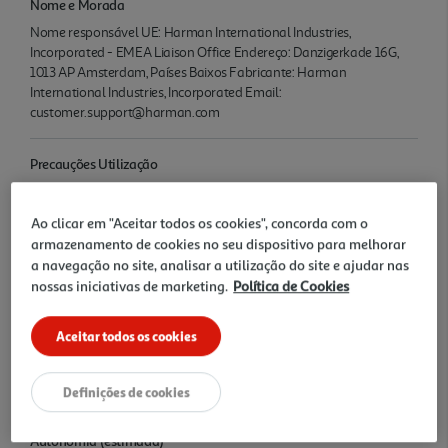
Nome e Morada
Nome responsável UE: Harman International Industries,
Incorporated - EMEA Liaison Office Endereço: Danzigerkade 16G,
1013 AP Amsterdam, Países Baixos Fabricante: Harman
International Industries, Incorporated Email:
customer.support@harman.com
Precauções Utilização
Utilizar apenas carregadores USB-C compatíveis. Evitar exposição
prolongada a calor excessivo. Produto resistente à água (IP68), mas
Ao clicar em "Aceitar todos os cookies", concorda com o
não indicado para imersão contínua.
armazenamento de cookies no seu dispositivo para melhorar
a navegação no site, analisar a utilização do site e ajudar nas
Tipo
nossas iniciativas de marketing.
Política de Cookies
Coluna portátil Bluetooth
Aceitar todos os cookies
Potência
4.8 W
Definições de cookies
Autonomia (estimada)