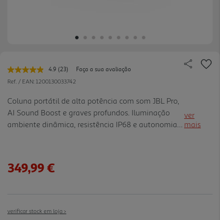
4.9
(23)
Faça a sua avaliação
Leu
23
Ref. / EAN:
1200130033742
avaliações.
Link
Coluna portátil de alta potência com som JBL Pro,
para
AI Sound Boost e graves profundos. Iluminação
a
ver
mesma
ambiente dinâmica, resistência IP68 e autonomia
mais
página.
até 28 horas. Inclui powerbank e suporte AuracastT
para som expandido.
349,99 €
verificar stock em loja >