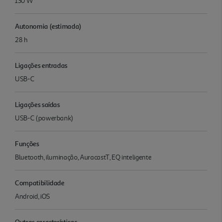
130 W
Autonomia (estimada)
28 h
Ligações entradas
USB-C
Ligações saídas
USB-C (powerbank)
Funções
Bluetooth, iluminação, AuracastT, EQ inteligente
Compatibilidade
Android, iOS
Outras características