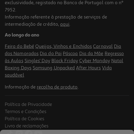
exclusividade, registado no Banco de Portugal com o nº
7952.
Informação referente à prestação de serviços de
4.3
(210)
intermediação de crédito,
aqui
.
Coluna Portátil Jbl Grip Pur
Ao longo do ano
99.99 €/un
Feira do Bebé
Queijos, Vinhos e Enchidos
Carnaval
Dia
99,99 €
dos Namorados
Dia do Pai
Páscoa
Dia da Mãe
Regresso
às Aulas
Singles' Day
Black Friday
Cyber Monday
Natal
Boxing Days
Samsung Unpacked
After Hours
Vida
saudável
Informação de
recolha de produto
.
Política de Privacidade
Termos e Condições
Política de Cookies
Livro de reclamações
3.8
(19)