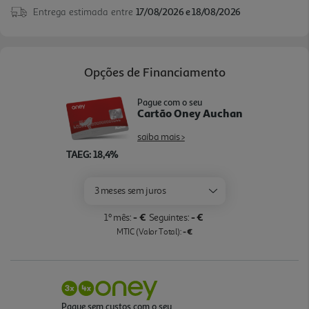
Entrega estimada entre
17/08/2026 e 18/08/2026
Opções de Financiamento
Pague com o seu
Cartão Oney Auchan
saiba mais >
TAEG: 18,4%
3 meses sem juros
- €
- €
1º mês:
Seguintes:
- €
MTIC (Valor Total):
Pague sem custos com o seu