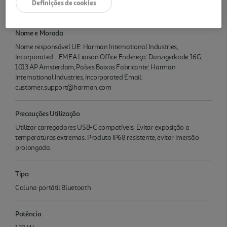
Definições de cookies
JBL Xtreme 5
Nome e Morada
Nome responsável UE: Harman International Industries,
Incorporated - EMEA Liaison Office Endereço: Danzigerkade 16G,
1013 AP Amsterdam, Países Baixos Fabricante: Harman
International Industries, Incorporated Email:
customer.support@harman.com
Precauções Utilização
Utilizar carregadores USB-C compatíveis. Evitar exposição a
temperaturas extremas. Produto IP68 resistente, evitar imersão
prolongada.
Tipo
Coluna portátil Bluetooth
Potência