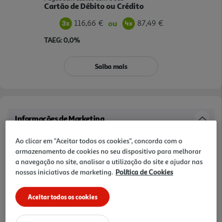
Cartão de Débito ou Crédito
116,66 €
87,49 €
ou
TAEG: 0,0%
Saiba mais
Informações de Marketing
Coluna portátil de alta potência com som JBL Pro, AI Sound Boost e
Ao clicar em "Aceitar todos os cookies", concorda com o
graves profundos. Iluminação ambiente dinâmica, resistência IP68 e
armazenamento de cookies no seu dispositivo para melhorar
autonomia até 28 horas. Inclui powerbank e suporte AuracastT
a navegação no site, analisar a utilização do site e ajudar nas
para som expandido.
nossas iniciativas de marketing.
Política de Cookies
Características
Aceitar todos os cookies
Denominação