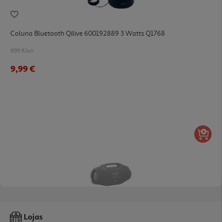
Coluna Bluetooth Qilive 600192889 3 Watts Q1768
9.99 €/un
9,99 €
5.0
(2)
Coluna Portatil Jbl Boombox 4 Preta
Lojas