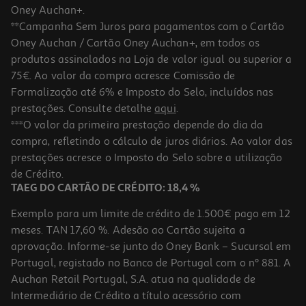
Oney Auchan+.
**Campanha Sem Juros para pagamentos com o Cartão
Oney Auchan / Cartão Oney Auchan+, em todos os
produtos assinalados na Loja de valor igual ou superior a
75€. Ao valor da compra acresce Comissão de
Formalização até 6% e Imposto do Selo, incluídos nas
prestações. Consulte detalhe
aqui
.
Coluna Portatil Jbl Boombox 4 Azul
***O valor da primeira prestação depende do dia da
compra, refletindo o cálculo de juros diários. Ao valor das
499.99 €/un
prestações acresce o Imposto do Selo sobre a utilização
499,99 €
de Crédito.
TAEG DO CARTÃO DE CRÉDITO: 18,4 %
Exemplo para um limite de crédito de 1.500€ pago em 12
meses. TAN 17,60 %. Adesão ao Cartão sujeita a
aprovação. Informe-se junto do Oney Bank – Sucursal em
Portugal, registado no Banco de Portugal com o nº 881. A
Auchan Retail Portugal, S.A. atua na qualidade de
Intermediário de Crédito a título acessório com