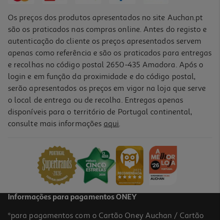
Os preços dos produtos apresentados no site Auchan.pt
são os praticados nas compras online. Antes do registo e
autenticação do cliente os preços apresentados servem
apenas como referência e são os praticados para entregas
e recolhas no código postal 2650-435 Amadora. Após o
login e em função da proximidade e do código postal,
serão apresentados os preços em vigor na loja que serve
o local de entrega ou de recolha. Entregas apenas
disponíveis para o território de Portugal continental,
3.8
(19)
consulte mais informações
aqui
.
Coluna Portatil Bt Jbl Xtreme4 Blk Euna
329.99 €/un
329,99 €
Informações para pagamentos ONEY
*para pagamentos com o Cartão Oney Auchan / Cartão