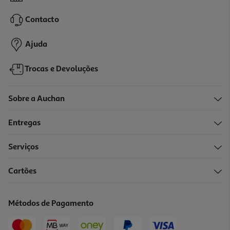
499.99 €/un
Contacto
499,99 €
Ajuda
Indisponível online
Trocas e Devoluções
Sobre a Auchan
Entregas
Serviços
Cartões
Coluna Portatil Jbl Boombox 4 Squad
499.99 €/un
Métodos de Pagamento
499,99 €