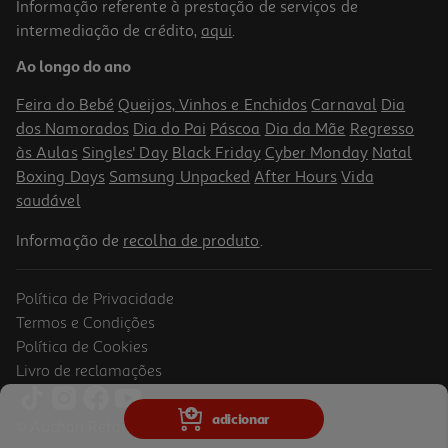
Informação referente à prestação de serviços de
intermediação de crédito,
aqui
.
Comida Húmida Martin Sellier Gato Porco&cenoura 70g
Ao longo do ano
25 €/Kg
Feira do Bebé
Queijos, Vinhos e Enchidos
Carnaval
Dia
1,75 €
dos Namorados
Dia do Pai
Páscoa
Dia da Mãe
Regresso
às Aulas
Singles' Day
Black Friday
Cyber Monday
Natal
Boxing Days
Samsung Unpacked
After Hours
Vida
saudável
Informação de
recolha de produto
.
Política de Privacidade
Termos e Condições
Política de Cookies
Livro de reclamações
Comida Húmida Martin Sellier Gato Pato&azeitonas 70g
adicionar
© Auchan Retail Portugal
25 €/Kg