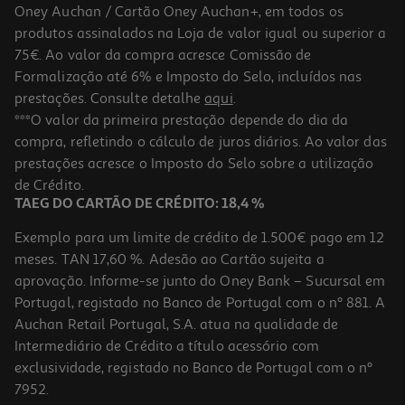
Oney Auchan / Cartão Oney Auchan+, em todos os
produtos assinalados na Loja de valor igual ou superior a
75€. Ao valor da compra acresce Comissão de
Formalização até 6% e Imposto do Selo, incluídos nas
prestações. Consulte detalhe
aqui
.
Comida Húmida Martin Sellier Gato Filetes Frango 70g
***O valor da primeira prestação depende do dia da
compra, refletindo o cálculo de juros diários. Ao valor das
25 €/Kg
prestações acresce o Imposto do Selo sobre a utilização
1,75 €
de Crédito.
TAEG DO CARTÃO DE CRÉDITO: 18,4 %
Exemplo para um limite de crédito de 1.500€ pago em 12
meses. TAN 17,60 %. Adesão ao Cartão sujeita a
aprovação. Informe-se junto do Oney Bank – Sucursal em
Portugal, registado no Banco de Portugal com o nº 881. A
Auchan Retail Portugal, S.A. atua na qualidade de
Intermediário de Crédito a título acessório com
exclusividade, registado no Banco de Portugal com o nº
7952.