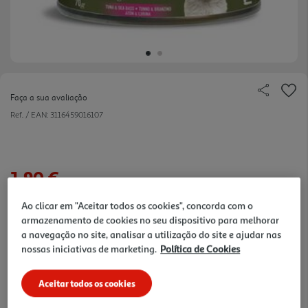
Faça a sua avaliação
Ref. / EAN:
3116459016107
1,90 €
Ao clicar em "Aceitar todos os cookies", concorda com o
+10% DESC. IMEDIATO PET CLUB
armazenamento de cookies no seu dispositivo para melhorar
10% de desconto imediato exclusivo para membros do
Pet Club em artigos de marcas especialistas da categoria
a navegação no site, analisar a utilização do site e ajudar nas
O Meu Pet.
nossas iniciativas de marketing.
Política de Cookies
Aceitar todos os cookies
Disponibilidade na loja:
Auchan Amadora