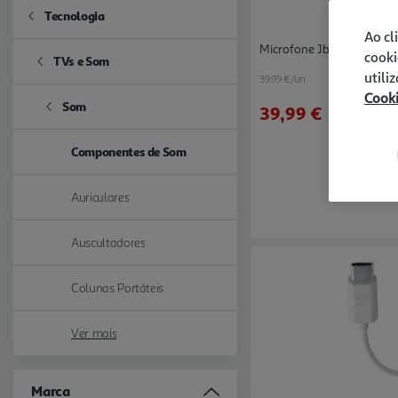
Tecnologia
Refine by Categoria: Tecnologia
Ao cl
Microfone Jbl Preto Jbl 
cooki
TVs e Som
Refine by Categoria: TVs e Som
utili
39.99 €/un
Cook
Som
39,99 €
Refine by Categoria: Som
Componentes de Som
selected Currently Refined by Categoria: Componentes de Som
Auriculares
Refine by Categoria: Auriculares
Auscultadores
Refine by Categoria: Auscultadores
Colunas Portáteis
Refine by Categoria: Colunas Portáteis
Ver mais
Marca