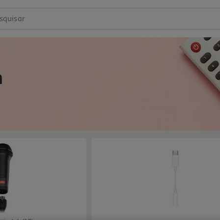
squisar
m