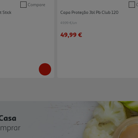
Compare
t Stick
Capa Proteção Jbl Pb Club 120
49.99 €/un
49,99 €
 Casa
omprar