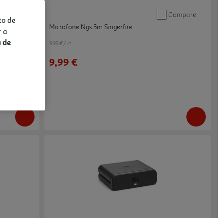
Compare
Compare
to de
e
Microfone Ngs 3m Singerfire
r a
a de
9.99 €/un
9,99 €