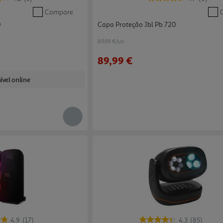
Compare
0
Capa Proteção Jbl Pb 720
89.99 €/un
89,99 €
ível online
4.9
(17)
4.3
(85)