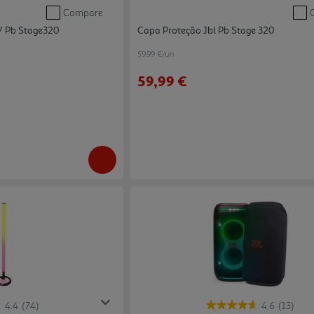
Compare
P/ Pb Stage320
Capa Proteção Jbl Pb Stage 320
59.99 €/un
59,99 €
4.4
(74)
4.6
(13)