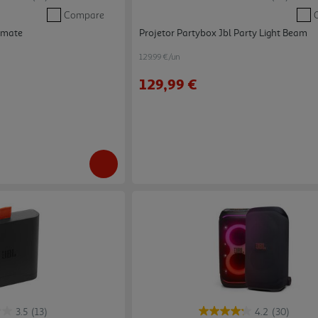
Compare
imate
Projetor Partybox Jbl Party Light Beam
129.99 €/un
129,99 €
3.5
(13)
4.2
(30)