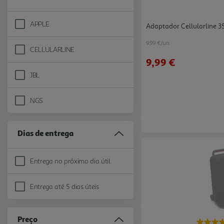
APPLE
Adaptador Cellularline 
Refine by Marca: APPLE
9.99 €/un
CELLULARLINE
Refine by Marca: CELLULARLINE
9,99 €
JBL
Refine by Marca: JBL
NGS
Refine by Marca: NGS
Dias de entrega
Entrega no próximo dia útil
Refine by Dias de entrega: Entrega no próximo dia útil
Entrega até 5 dias úteis
Refine by Dias de entrega: Entrega até 5 dias úteis
Preço