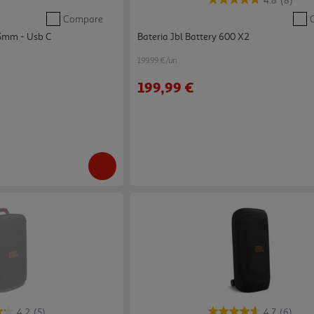
4.8
(8)
Compare
35mm - Usb C
Bateria Jbl Battery 600 X2
199.99 €/un
199,99 €
4.2
(5)
4.7
(6)