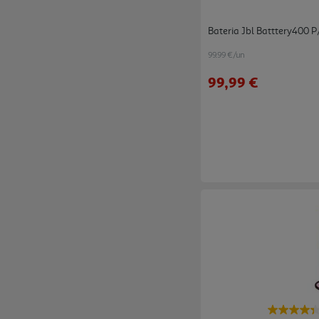
Bateria Jbl Batttery400 
99.99 €/un
99,99 €