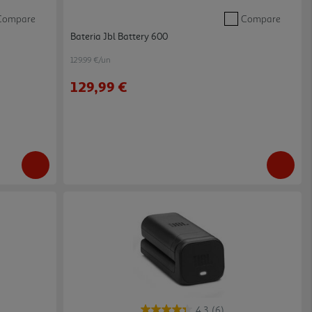
Compare
Compare
Bateria Jbl Battery 600
129.99 €/un
129,99 €
4.3
(6)