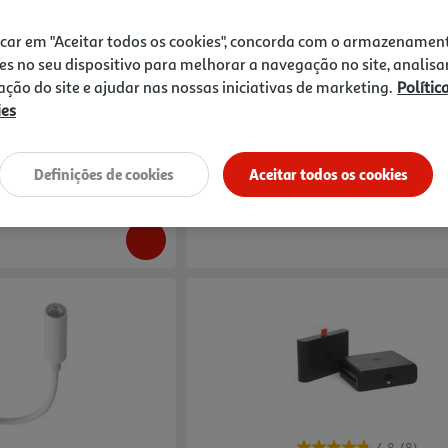
4.4
(17)
Compare
icar em "Aceitar todos os cookies", concorda com o armazenamen
Pbm 100
Adaptador Apple Usb-C Para Entrada D
es no seu dispositivo para melhorar a navegação no site, analisa
Auscultadores De 3.5 Mm
zação do site e ajudar nas nossas iniciativas de marketing.
Polític
9.99 €/un
ies
9,99 €
Definições de cookies
Aceitar todos os cookies