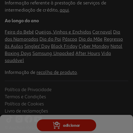
Informação referente à prestação de serviços de
intermediação de crédito,
aqui
.
Cabo Usb-A To Micro-Usb Qilive 600189668 Lite Preto 1m 2.1a
Ao longo do ano
2.99 €/un
Feira do Bebé
Queijos, Vinhos e Enchidos
Carnaval
Dia
2,99 €
dos Namorados
Dia do Pai
Páscoa
Dia da Mãe
Regresso
às Aulas
Singles' Day
Black Friday
Cyber Monday
Natal
Boxing Days
Samsung Unpacked
After Hours
Vida
saudável
Informação de
recolha de produto
.
Política de Privacidade
Termos e Condições
Política de Cookies
Livro de reclamações
5.0
(1)
Cabo Silicone Qilive 1m Usb-A To Usb-C Rosa
adicionar
© Auchan Retail Portugal
3.99 €/un