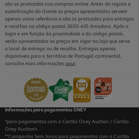
são os praticados nas compras online. Antes do registo e
autenticação do cliente os preços apresentados servem
apenas como referência e são os praticados para entregas
e recolhas no código postal 2650-435 Amadora. Após o
login e em função da proximidade e do código postal,
serão apresentados os preços em vigor na loja que serve
o local de entrega ou de recolha. Entregas apenas
disponíveis para o território de Portugal continental,
4.9
(17)
consulte mais informações
aqui
.
Capa Proteção Jbl Pb Ultimate
99.99 €/un
99,99 €
Informações para pagamentos ONEY
*para pagamentos com o Cartão Oney Auchan / Cartão
Oney Auchan+.
**Campanha Sem Juros para pagamentos com o Cartão