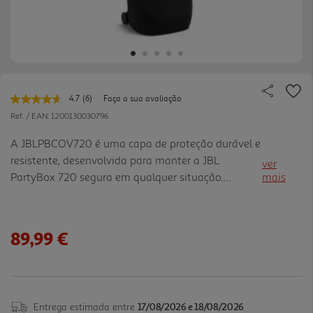
4.7
(6)
Faça a sua avaliação
Leu
6
Ref. / EAN:
1200130030796
avaliações.
Link
A JBLPBCOV720 é uma capa de proteção durável e
para
resistente, desenvolvida para manter a JBL
a
ver
mesma
PartyBox 720 segura em qualquer situação.
mais
página.
Fabricada com borracha SBR e tecido poliéster de
dupla face - o mesmo material utilizado em fatos
de mergulho - oferece pro teção superior contra
89,99 €
poeiras, riscos e pequenos impactos. A sua
estrutura dobrável permite guardá-la facilmente
quando não está a ser utilizada, sem ocupar
espaço. O ajuste perfeito garante estabilidade e
Entrega estimada entre
17/08/2026 e 18/08/2026
segurança durante transporte, mesmo em estradas