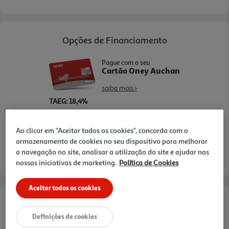
i rregulares. Leve, flexível e robusta, esta capa
protege o investimento e prolonga a vida útil da
coluna.
Opções de Financiamento
Pague com o seu
Cartão Oney Auchan
saiba mais >
TAEG: 18,4%
3 meses sem juros
Ao clicar em "Aceitar todos os cookies", concorda com o
armazenamento de cookies no seu dispositivo para melhorar
- €
- €
1º mês:
Seguintes:
a navegação no site, analisar a utilização do site e ajudar nas
- €
MTIC (Valor Total):
nossas iniciativas de marketing.
Política de Cookies
Aceitar todos os cookies
Informações de Marketing
Definições de cookies