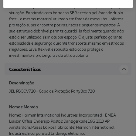
A JBLPBCOV720 é uma capa de proteção durável e resistente,
desenvolvida para manter a JBL PartyBox 720 segura em qualquer
situação. Fabricada com borracha SBR e tecido poliéster de dupla
face - o mesmo material utilizado em fatos de mergulho - oferece
pro teção superior contra poeiras, riscos e pequenos impactos. A
sua estrutura dobrável permite guardá-la facilmente quando não
está a ser utilizada, sem ocupar espaço. O ajuste perfeito garante
estabilidade e segurança durante transporte, mesmo em estradas i
rregulares. Leve, flexível e robusta, esta capa protege o
investimento e prolonga a vida útil da coluna.
Características
Denominação
JBL PBCOV720 - Capa de Proteção PartyBox 720
Nome e Morada
Nome: Harman International Industries, Incorporated - EMEA
Liaison Office Endereço Postal: Danzigerkade 16G, 1013 AP
Amsterdam, Países Baixos Fabricante: Harman International
Industries, Incorporated Endereço eletrónico: