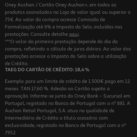
Oney Auchan / Cartão Oney Auchan+, em todos os
produtos assinalados na Loja de valor igual ou superior a
75€. Ao valor da compra acresce Comissão de
Formalização até 6% e Imposto do Selo, incluídos nas
prestações. Consulte detalhe
aqui
.
4.8
(8)
Bateria Jbl Battery 600 X2
***O valor da primeira prestação depende do dia da
compra, refletindo o cálculo de juros diários. Ao valor das
199.99 €/un
prestações acresce o Imposto do Selo sobre a utilização
199,99 €
de Crédito.
TAEG DO CARTÃO DE CRÉDITO: 18,4 %
Exemplo para um limite de crédito de 1.500€ pago em 12
meses. TAN 17,60 %. Adesão ao Cartão sujeita a
aprovação. Informe-se junto do Oney Bank – Sucursal em
Portugal, registado no Banco de Portugal com o nº 881. A
Auchan Retail Portugal, S.A. atua na qualidade de
Intermediário de Crédito a título acessório com
exclusividade, registado no Banco de Portugal com o nº
7952.