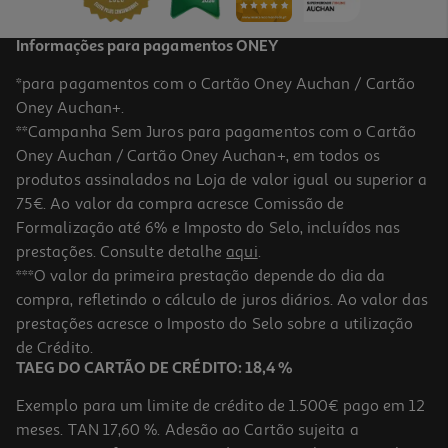
Informações para pagamentos ONEY
*para pagamentos com o Cartão Oney Auchan / Cartão
Oney Auchan+.
**Campanha Sem Juros para pagamentos com o Cartão
Oney Auchan / Cartão Oney Auchan+, em todos os
produtos assinalados na Loja de valor igual ou superior a
75€. Ao valor da compra acresce Comissão de
Formalização até 6% e Imposto do Selo, incluídos nas
prestações. Consulte detalhe
aqui
.
4.4
(37)
Batatas Auchan Duchesse Para Forno E Airfryer 750g
***O valor da primeira prestação depende do dia da
compra, refletindo o cálculo de juros diários. Ao valor das
3.05 €/Kg
prestações acresce o Imposto do Selo sobre a utilização
2,29 €
de Crédito.
TAEG DO CARTÃO DE CRÉDITO: 18,4 %
Exemplo para um limite de crédito de 1.500€ pago em 12
meses. TAN 17,60 %. Adesão ao Cartão sujeita a