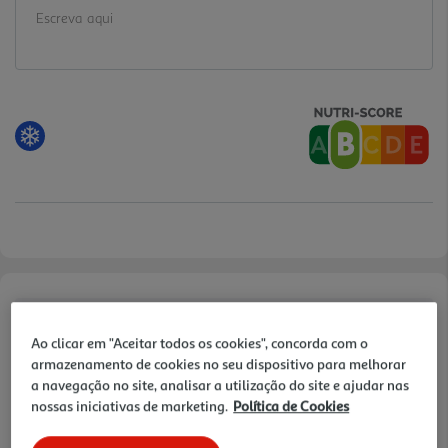
Informações de Marketing
Ao clicar em "Aceitar todos os cookies", concorda com o
Para estar o mais próximo possível de um prato que teria feito em
armazenamento de cookies no seu dispositivo para melhorar
casa! Formulámos esta receita para si: sem aromas, sem corantes,
a navegação no site, analisar a utilização do site e ajudar nas
sem conservantes.
nossas iniciativas de marketing.
Política de Cookies
Características