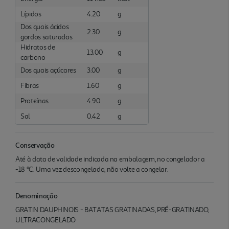
Lípidos
4.20
g
Dos quais ácidos
2.30
g
gordos saturados
Hidratos de
13.00
g
carbono
Dos quais açúcares
3.00
g
Fibras
1.60
g
Proteínas
4.90
g
Sal
0.42
g
Conservação
Até à data de validade indicada na embalagem, no congelador a
-18 ºC. Uma vez descongelado, não volte a congelar.
Denominação
GRATIN DAUPHINOIS - BATATAS GRATINADAS, PRÉ-GRATINADO,
ULTRACONGELADO