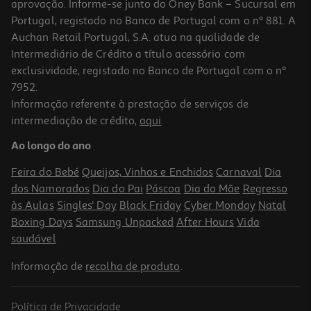
aprovação. Informe-se junto do Oney Bank – Sucursal em
Portugal, registado no Banco de Portugal com o nº 881. A
Auchan Retail Portugal, S.A. atua na qualidade de
Intermediário de Crédito a título acessório com
exclusividade, registado no Banco de Portugal com o nº
7952.
Informação referente à prestação de serviços de
4.5
(38)
intermediação de crédito,
aqui
.
Batatas Auchan Salteadas Às Rodelas À La Sarladaise 600g
Ao longo do ano
6.15 €/Kg
Feira do Bebé
Queijos, Vinhos e Enchidos
Carnaval
Dia
3,69 €
dos Namorados
Dia do Pai
Páscoa
Dia da Mãe
Regresso
às Aulas
Singles' Day
Black Friday
Cyber Monday
Natal
Boxing Days
Samsung Unpacked
After Hours
Vida
saudável
Informação de
recolha de produto
.
Política de Privacidade