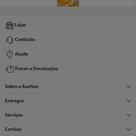
4.1
(29)
Batatas Salteadas Auchan Em Rodelas Para Airfryer 1kg
Lojas
2.49 €/Kg
Contacto
2,49 €
Ajuda
Trocas e Devoluções
Sobre a Auchan
Entregas
Serviços
3.3
(11)
Cartões
Batatas Auchan Pré-Fritas Palitos Para Microondas 130g