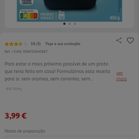
3.6
(5)
Faça a sua avaliação
Leu
5
Ref. / EAN:
3596710449187
avaliações.
Link
Para estar o mais próximo possível de um prato
para
que teria feito em casa! Formulámos esta receita
a
ver
mesma
para si: sem aromas, sem corantes, sem
mais
página.
conservantes.
8.87 €/Kg
3,99 €
Notas de preparação