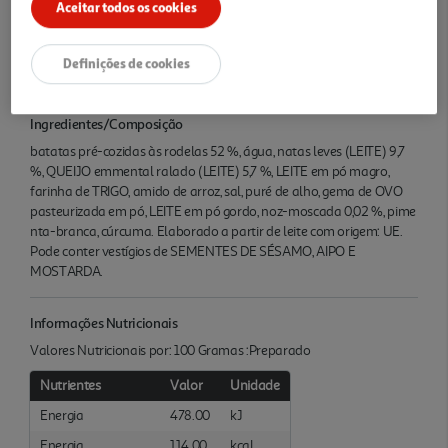
Aceitar todos os cookies
Quantidade Liquida
Definições de cookies
0.45 KG
Ingredientes/Composição
batatas pré-cozidas às rodelas 52 %, água, natas leves (LEITE) 9,7
%, QUEIJO emmental ralado (LEITE) 5,7 %, LEITE em pó magro,
farinha de TRIGO, amido de arroz, sal, puré de alho, gema de OVO
pasteurizada em pó, LEITE em pó gordo, noz-moscada 0,02 %, pime
nta-branca, cúrcuma. Elaborado a partir de leite com origem: UE.
Pode conter vestígios de SEMENTES DE SÉSAMO, AIPO E
MOSTARDA.
Informações Nutricionais
Valores Nutricionais por: 100 Gramas :Preparado
Nutrientes
Valor
Unidade
Energia
478.00
kJ
Energia
114.00
kcal