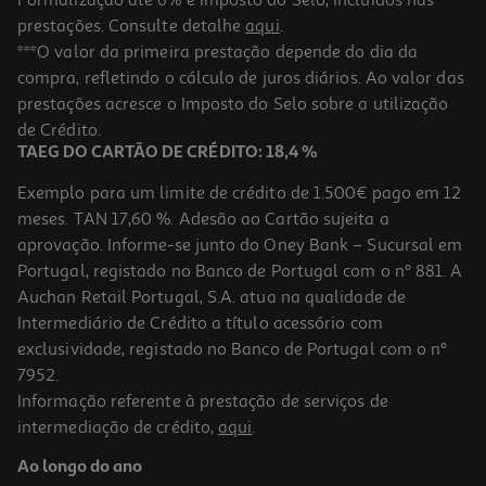
prestações. Consulte detalhe
aqui
.
4.6
(87)
Batata Auchan Pré-Fritas Classic Para Fritar 2.5kg
***O valor da primeira prestação depende do dia da
compra, refletindo o cálculo de juros diários. Ao valor das
1.74 €/Kg
prestações acresce o Imposto do Selo sobre a utilização
4,35 €
de Crédito.
TAEG DO CARTÃO DE CRÉDITO: 18,4 %
Exemplo para um limite de crédito de 1.500€ pago em 12
meses. TAN 17,60 %. Adesão ao Cartão sujeita a
aprovação. Informe-se junto do Oney Bank – Sucursal em
Portugal, registado no Banco de Portugal com o nº 881. A
Auchan Retail Portugal, S.A. atua na qualidade de
Intermediário de Crédito a título acessório com
exclusividade, registado no Banco de Portugal com o nº
7952.
Informação referente à prestação de serviços de
intermediação de crédito,
aqui
.
Ao longo do ano