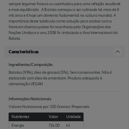
sempre legumes frescos ou cozinhados para uma refeição saudável
e mais equilibrada . A B atata começou a ser cultivada há mais de 8
mil anos e é hoje um alimento fudamental na cultura mundial. A
importância deste tubérculo como solução para acabar com a
fome em diversos países foi reconhecia pela Organizações das
Nações Unidas e o ano 2008 fo i intitulado o Ano Internacional da
Batata.
Características
Ingredientes/Composição
Batatas (95%), óleo de girassol (5%). Sem conservantes. Não é
elaborado com óleo de amendoim. Produto adequado à
alimentação VEGAN
Informações Nutricionais
Valores Nutricionais por: 100 Gramas :Preparado
Nutrientes
Valor
Unidade
Energia
714.00
kJ