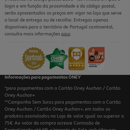
login e em função da proximidade e do código postal,
serão apresentados os preços em vigor na loja que serve
o local de entrega ou de recolha. Entregas apenas
disponíveis para o território de Portugal continental,
4.5
(87)
consulte mais informações
aqui
.
Batatas Auchan Pré-Fritas Palitos Extrafinas Girassol 1kg
1.85 €/Kg
1,85 €
Informações para pagamentos ONEY
*para pagamentos com o Cartão Oney Auchan / Cartão
Oney Auchan+.
**Campanha Sem Juros para pagamentos com o Cartão
Oney Auchan / Cartão Oney Auchan+, em todos os
produtos assinalados na Loja de valor igual ou superior a
75€. Ao valor da compra acresce Comissão de
Formalização até 6% e Imposto do Selo, incluídos nas