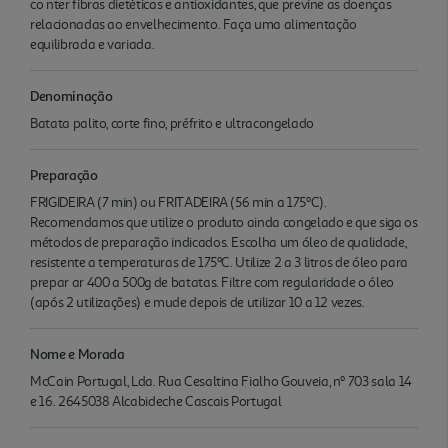
co nter fibras dietéticas e antioxidantes, que previne as doenças
relacionadas ao envelhecimento. Faça uma alimentação
equilibrada e variada.
Denominação
Batata palito, corte fino, préfrito e ultracongelado
Preparação
FRIGIDEIRA (7 min) ou FRITADEIRA (56 min a 175ºC).
Recomendamos que utilize o produto ainda congelado e que siga os
métodos de preparação indicados. Escolha um óleo de qualidade,
resistente a temperaturas de 175ºC. Utilize 2 a 3 litros de óleo para
prepar ar 400 a 500g de batatas. Filtre com regularidade o óleo
(após 2 utilizações) e mude depois de utilizar 10 a 12 vezes.
Nome e Morada
McCain Portugal, Lda. Rua Cesaltina Fialho Gouveia, nº 703 sala 14
e 16. 2645038 Alcabideche Cascais Portugal