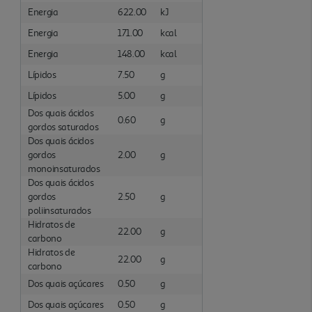
Energia
622.00
kJ
Energia
171.00
kcal
Energia
148.00
kcal
Lípidos
7.50
g
Lípidos
5.00
g
Dos quais ácidos
0.60
g
gordos saturados
Dos quais ácidos
gordos
2.00
g
monoinsaturados
Dos quais ácidos
gordos
2.50
g
poliinsaturados
Hidratos de
22.00
g
carbono
Hidratos de
22.00
g
carbono
Dos quais açúcares
0.50
g
Dos quais açúcares
0.50
g