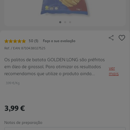
5.0
(5)
Faça a sua avaliação
Leu
5
Ref. / EAN:
8710438027525
avaliações.
Link
Os palitos de batata GOLDEN LONG são préfritos
para
em óleo de girassol. Para otimizar os resultados
a
ver
mesma
recomendamos que utilize o produto ainda
mais
página.
congelado e que siga os métodos de preparação
3.99 €/Kg
indicados: FRITADEIRA ou FRIGIDEIRA. Adaptar o
tempo de cozedura à quant idade de produto
utilizado. Cozinhar até o produto adquirir um
3,99 €
aspeto dourado e estaladiço. Não cozinhar em
demasia. Acompanha qualquer prato de carne ou
peixe. Junte sempre legumes frescos ou cozinhados
Notas de preparação
para uma refeição saudável e mais equilibrada . A