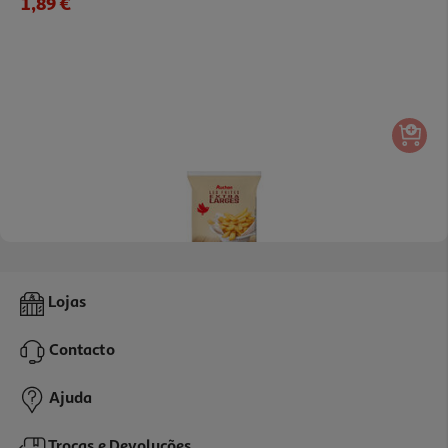
1,89 €
4.4
(28)
Batatas Pré-Fritas Auchan Extra Largas Para Fritar 1kg
Lojas
2.49 €/Kg
Contacto
2,49 €
Ajuda
Trocas e Devoluções