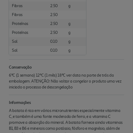
Fibras
2.50
g
Fibras
2.50
Proteínas
2.50
g
Proteínas
2.50
g
Sal
0.10
g
Sal
0.10
g
Conservação
6ºC (1 semana) 12ºC (1 mês) 18ºC ver data na parte de trás da
embalagem. ATENÇÃO: Não voltar a congelar o produto uma vez
iniciado o processo de descongelação
Informações
A batata é rica em vários micronutrientes especialmente vitamina
C, e também é uma fonte moderada de ferro, e a vitamina C
promove a absorção do mineral. A batata fornece ainda vitaminas
B1, B3 e B6 e minerais como potássio, fósforo e magnésio, além de