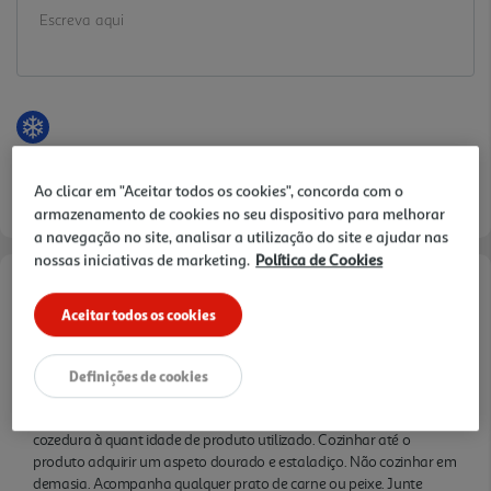
B atata começou a ser cultivada há mais de 8 mil
anos e é hoje um alimento fudamental na cultura
mundial. A importância deste tubérculo como
solução para acabar com a fome em diversos
países foi reconhecia pela Organizações das
Nações Unidas e o ano 2008 fo i intitulado o Ano
Internacional da Batata.
Ao clicar em "Aceitar todos os cookies", concorda com o
armazenamento de cookies no seu dispositivo para melhorar
a navegação no site, analisar a utilização do site e ajudar nas
nossas iniciativas de marketing.
Política de Cookies
Informações de Marketing
Aceitar todos os cookies
Os palitos de batata GOLDEN LONG são préfritos em óleo de
girassol. Para otimizar os resultados recomendamos que utilize o
Definições de cookies
produto ainda congelado e que siga os métodos de preparação
indicados: FRITADEIRA ou FRIGIDEIRA. Adaptar o tempo de
cozedura à quant idade de produto utilizado. Cozinhar até o
produto adquirir um aspeto dourado e estaladiço. Não cozinhar em
demasia. Acompanha qualquer prato de carne ou peixe. Junte