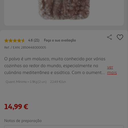
4.6
(21)
Faça a sua avaliação
Leu
21
Ref. / EAN:
2850448000005
avaliações.
Link
O polvo é um molusco, muito conhecido por várias
para
cozinhas ao redor do mundo, especialmente na
a
ver
mesma
culinária mediterrânea e asiática. Com o aumento
mais
página.
da conscientização sobre a sustentabilidade, é
Quant. Mínima = 1.5Kg (2 un)
22.49 €/un
necessário cada vez mais promover práticas de
pesca sustentável, práticas essas que minimizam o
impacto ambiental e garantem a preservação das
14,99 €
populações de polvos para o futuro.
Notas de preparação