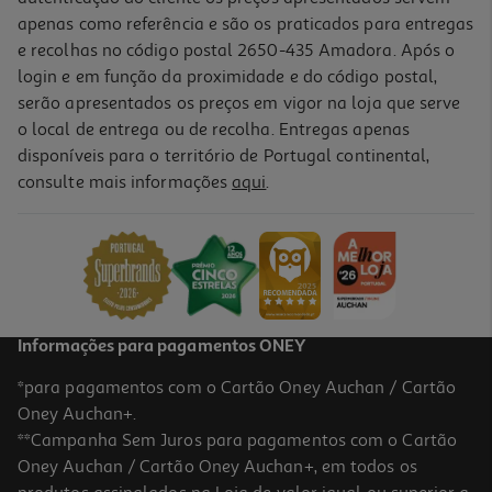
apenas como referência e são os praticados para entregas
e recolhas no código postal 2650-435 Amadora. Após o
login e em função da proximidade e do código postal,
serão apresentados os preços em vigor na loja que serve
o local de entrega ou de recolha. Entregas apenas
disponíveis para o território de Portugal continental,
5.0
(4)
consulte mais informações
aqui
.
Polvo Congelado (4 A 5 Kg)
76.46 €/un
16,99 €
/Kg
Informações para pagamentos ONEY
*para pagamentos com o Cartão Oney Auchan / Cartão
Oney Auchan+.
**Campanha Sem Juros para pagamentos com o Cartão
Oney Auchan / Cartão Oney Auchan+, em todos os