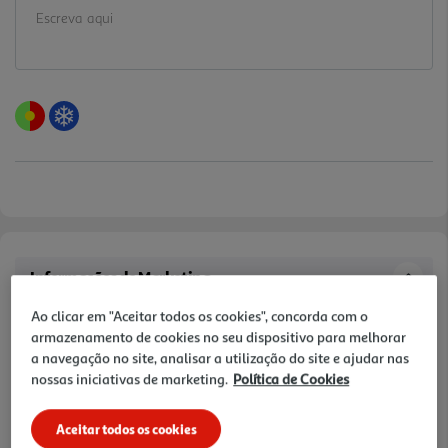
Informações de Marketing
Ao clicar em "Aceitar todos os cookies", concorda com o
O polvo é um molusco, muito conhecido por várias cozinhas ao
armazenamento de cookies no seu dispositivo para melhorar
redor do mundo, especialmente na culinária mediterrânea e
a navegação no site, analisar a utilização do site e ajudar nas
asiática. Com o aumento da conscientização sobre a
nossas iniciativas de marketing.
Política de Cookies
sustentabilidade, é necessário cada vez mais promover práticas de
pesca sustentável, práticas essas que minimizam o impacto
ambiental e garantem a preservação das populações de polvos
Aceitar todos os cookies
para o futuro.