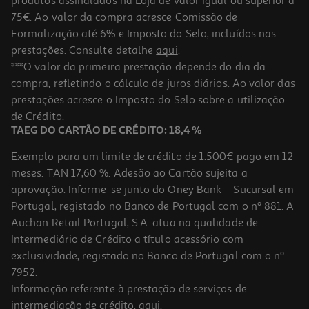
produtos assinalados na Loja de valor igual ou superior a
75€. Ao valor da compra acresce Comissão de
Formalização até 6% e Imposto do Selo, incluídos nas
prestações. Consulte detalhe
aqui
.
1.0
(1)
Polvo Grande Congelado (+6 Kg)
***O valor da primeira prestação depende do dia da
compra, refletindo o cálculo de juros diários. Ao valor das
110.43 €/un
prestações acresce o Imposto do Selo sobre a utilização
16,99 €
/Kg
de Crédito.
TAEG DO CARTÃO DE CRÉDITO: 18,4 %
Exemplo para um limite de crédito de 1.500€ pago em 12
meses. TAN 17,60 %. Adesão ao Cartão sujeita a
aprovação. Informe-se junto do Oney Bank – Sucursal em
Portugal, registado no Banco de Portugal com o nº 881. A
Auchan Retail Portugal, S.A. atua na qualidade de
Intermediário de Crédito a título acessório com
exclusividade, registado no Banco de Portugal com o nº
7952.
Informação referente à prestação de serviços de
4.4
(29)
intermediação de crédito,
aqui
.