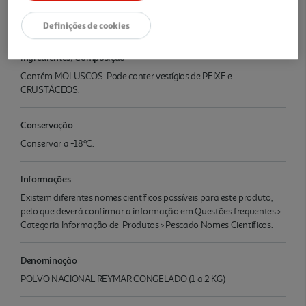
Definições de cookies
Características
Ingredientes/Composição
Contém MOLUSCOS. Pode conter vestígios de PEIXE e
CRUSTÁCEOS.
Conservação
Conservar a -18ºC.
Informações
Existem diferentes nomes científicos possíveis para este produto,
pelo que deverá confirmar a informação em Questões frequentes >
Categoria Informação de Produtos > Pescado Nomes Científicos.
Denominação
POLVO NACIONAL REYMAR CONGELADO (1 a 2 KG)