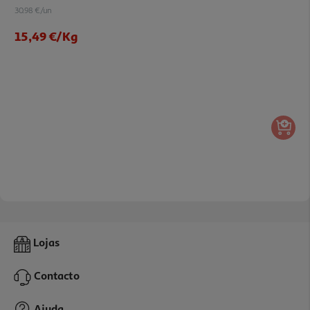
30.98 €/un
15,49 €
/Kg
4.0
(6)
Polvo Nacional Auchan Congelado (3 A 4 Kg)
Lojas
55.97 €/un
Contacto
15,99 €
/Kg