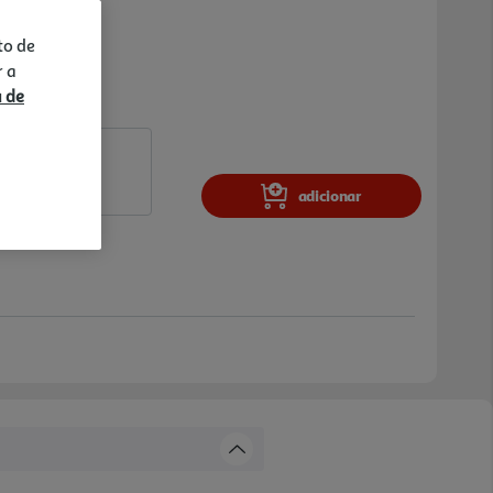
to de
r a
a de
adicionar