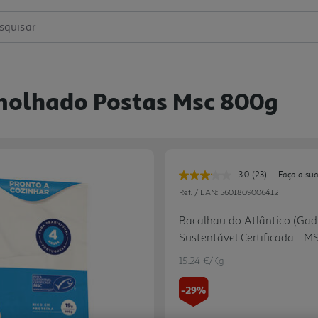
squisar
molhado Postas Msc 800g
3.0
(23)
Faça a sua
Leu
23
Ref. / EAN:
5601809006412
avaliações.
Link
Bacalhau do Atlântico (Gad
para
Sustentável Certificada - M
a
mesma
página.
15.24 €/Kg
-29%