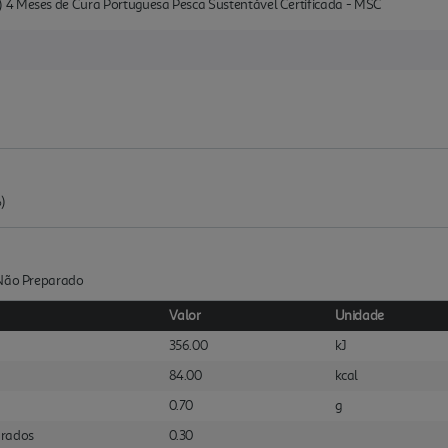
 4 Meses de Cura Portuguesa Pesca Sustentável Certificada - MSC
)
:Não Preparado
Valor
Unidade
356.00
kJ
84.00
kcal
0.70
g
urados
0.30