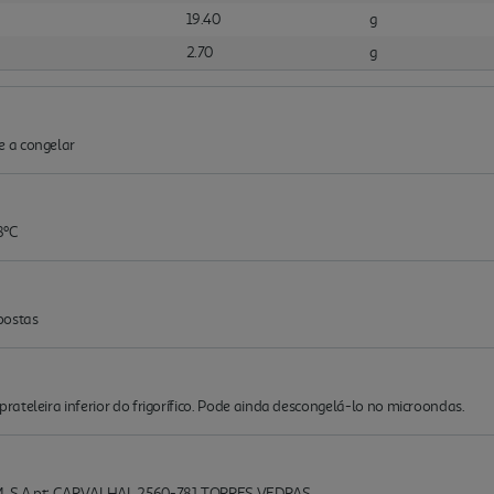
19.40
g
2.70
g
 a congelar
8ºC
postas
ateleira inferior do frigorífico. Pode ainda descongelá-lo no microondas.
M. S.A pt: CARVALHAL 2560-781 TORRES VEDRAS