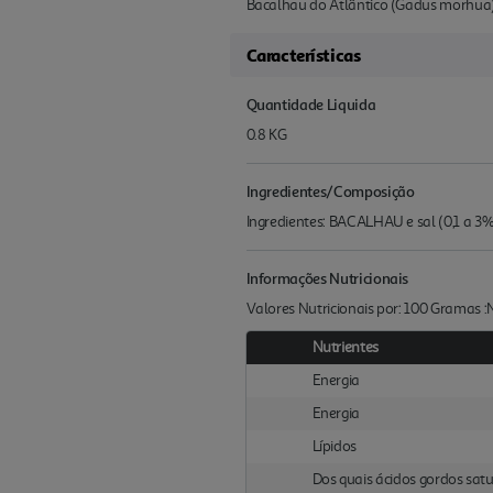
Bacalhau do Atlântico (Gadus morhua)
Características
Quantidade Liquida
0.8 KG
Ingredientes/Composição
Ingredientes: BACALHAU e sal (0,1 a 3%
Informações Nutricionais
Valores Nutricionais por: 100 Gramas 
Nutrientes
Energia
Energia
Lípidos
Dos quais ácidos gordos sat