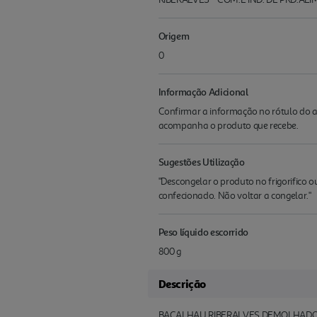
Origem
0
Informação Adicional
Confirmar a informação no rótulo do a
acompanha o produto que recebe.
Sugestões Utilização
"Descongelar o produto no frigorifico
confecionado. Não voltar a congelar."
Peso líquido escorrido
800 g
Descrição
BACALHAU RIBERALVES DEMOLHADO