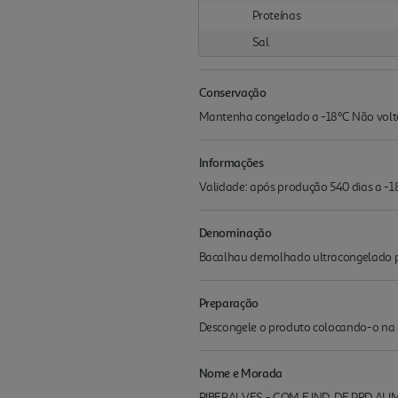
Proteínas
Sal
Conservação
Mantenha congelado a -18ºC Não volte
Informações
Validade: após produção 540 dias a -1
Denominação
Bacalhau demolhado ultracongelado 
Preparação
Descongele o produto colocando-o na pr
Nome e Morada
RIBERALVES - COM.E IND. DE PRD.ALI