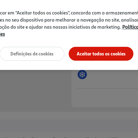
Price reduced from
to
17,19 €
12,19 €
icar em "Aceitar todos os cookies", concorda com o armazenamen
Promoção:
de 6/8/2026 a 19/8/2026
es no seu dispositivo para melhorar a navegação no site, analisa
zação do site e ajudar nas nossas iniciativas de marketing.
Polític
Notas de preparação
ies
Definições de cookies
Aceitar todos os cookies