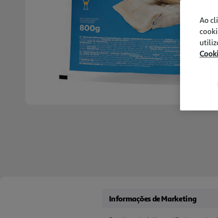
Ao cl
cooki
utili
Cook
Informações de Marketing