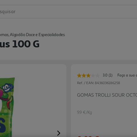
squisar
mas, Algodão Doce e Especialidades
us 100 G
3.0
(1)
Faça a sua 
Leu
uma
Ref. / EAN:
8436036186258
avaliação.
Link
GOMAS TROLLI SOUR OCT
para
a
mesma
página.
9.9 €/Kg
Next