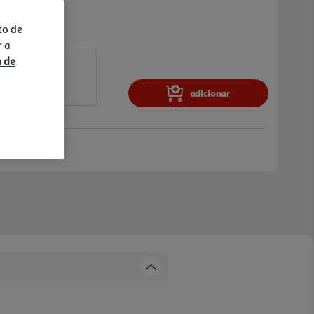
to de
r a
a de
adicionar