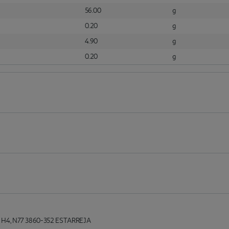
56.00
g
0.20
g
4.90
g
0.20
g
 H4, N77 3860-352 ESTARREJA