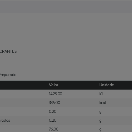
 CORANTES
:Preparado
Valor
Unidade
1423.00
kJ
335.00
kcal
0.20
g
urados
0.20
g
76.00
g