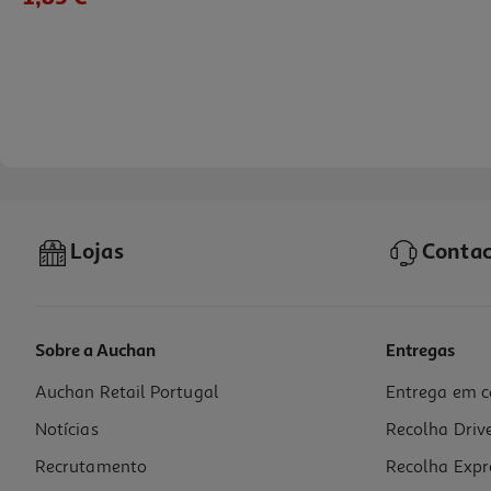
Lojas
Contac
Sobre a Auchan
Entregas
Auchan Retail Portugal
Entrega em c
Gomas Auchan Horror Mix 250g
Notícias
Recolha Driv
7.4 €/Kg
Recrutamento
Recolha Expr
1,85 €