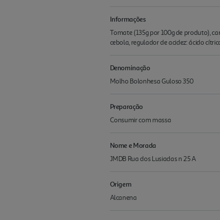
Informações
Tomate (135g por 100g de produto), carn
cebola, regulador de acidez: ácido cítr
Denominação
Molho Bolonhesa Guloso 350
Preparação
Consumir com massa
Nome e Morada
JMDB Rua dos Lusiadas n 25 A
Origem
Alcanena