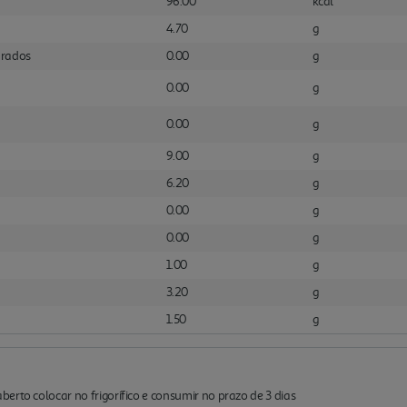
96.00
kcal
4.70
g
urados
0.00
g
0.00
g
0.00
g
9.00
g
6.20
g
0.00
g
0.00
g
1.00
g
3.20
g
1.50
g
erto colocar no frigorífico e consumir no prazo de 3 dias