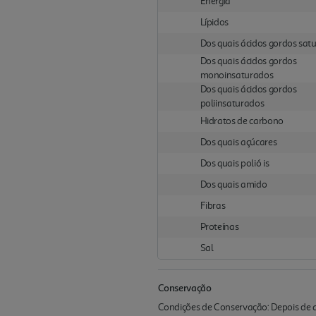
Energia
Lípidos
Dos quais ácidos gordos sat
Dos quais ácidos gordos
monoinsaturados
Dos quais ácidos gordos
poliinsaturados
Hidratos de carbono
Dos quais açúcares
Dos quais polió is
Dos quais amido
Fibras
Proteínas
Sal
Conservação
Condições de Conservação: Depois de ab