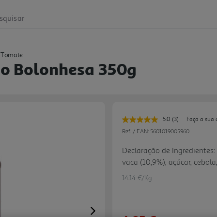
squisar
 Tomate
o Bolonhesa 350g
5.0
(3)
Faça a sua 
Leu
3
Ref. / EAN:
5601019005960
avaliações.
Link
Declaração de Ingredientes:
para
vaca (10,9%), açúcar, cebola
a
mesma
modificado, orégãos, aroma 
página.
14.14 €/Kg
cítrico, aroma natural de al
aroma natural de aipo, e ou
Next