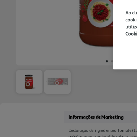
Ao cl
cooki
utili
Cook
Informações de Marketing
Declaração de Ingredientes: Tomate (135
orégãos, aroma natural de cebola, regul