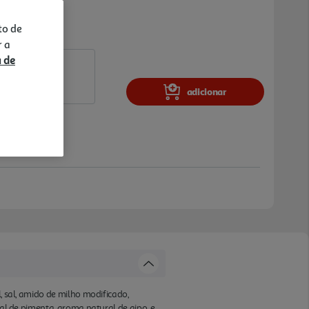
to de
r a
a de
adicionar
, sal, amido de milho modificado,
ral de pimenta, aroma natural de aipo, e