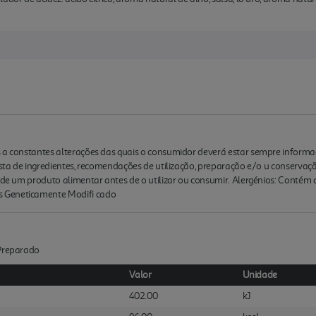
s a constantes alterações das quais o consumidor deverá estar sempre inform
lista de ingredientes, recomendações de utilização, preparação e/o u conserva
, de um produto alimentar antes de o utilizar ou consumir. Alergénios: Contém
 Geneticamente Modifi cado
:Preparado
Valor
Unidade
402.00
kJ