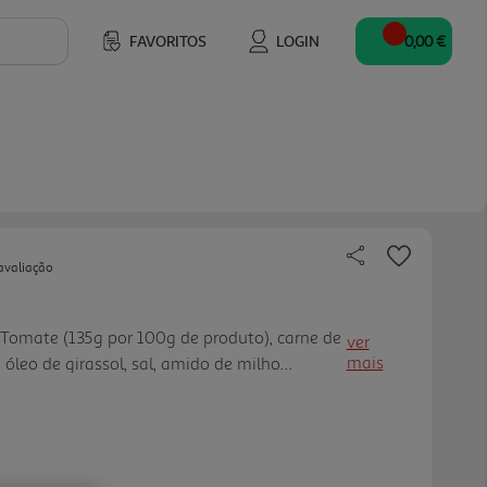
FAVORITOS
LOGIN
0,00 €
avaliação
 Tomate (135g por 100g de produto), carne de
ver
mais
, óleo de girassol, sal, amido de milho
natural de cebola, regulador de acidez: ácido
ho, salsa, lo uro, aroma natural de pimenta,
tros aromas naturais.