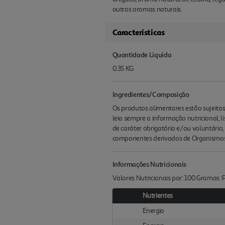
outros aromas naturais.
Características
Quantidade Liquida
0.35 KG
Ingredientes/Composição
Os produtos alimentares estão sujeito
leia sempre a informação nutricional, 
de caráter obrigatório e/ou voluntário
componentes derivados de Organismos
Informações Nutricionais
Valores Nutricionais por: 100 Gramas 
Nutrientes
Energia