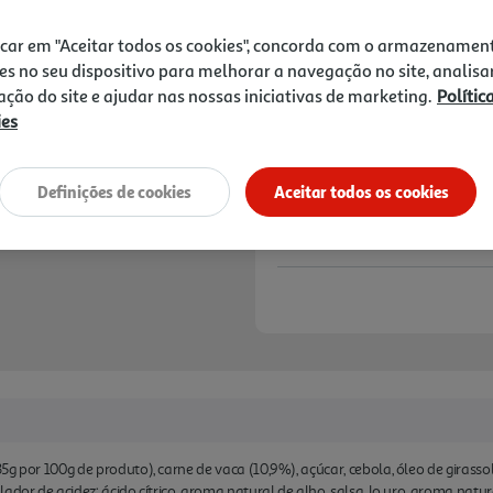
4,95 €
icar em "Aceitar todos os cookies", concorda com o armazenamen
Notas de preparação
es no seu dispositivo para melhorar a navegação no site, analisa
zação do site e ajudar nas nossas iniciativas de marketing.
Polític
ies
Definições de cookies
Aceitar todos os cookies
g por 100g de produto), carne de vaca (10,9%), açúcar, cebola, óleo de girassol
ador de acidez: ácido cítrico, aroma natural de alho, salsa, lo uro, aroma natu