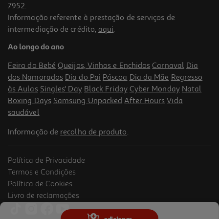
7952.
Informação referente à prestação de serviços de
4.5
(4)
intermediação de crédito,
aqui
.
Tempero Knorr 1-2-3 Strogonoff 33g
Ao longo do ano
48.18 €/Kg
Feira do Bebé
Queijos, Vinhos e Enchidos
Carnaval
Dia
1,59 €
dos Namorados
Dia do Pai
Páscoa
Dia da Mãe
Regresso
às Aulas
Singles' Day
Black Friday
Cyber Monday
Natal
Boxing Days
Samsung Unpacked
After Hours
Vida
saudável
Informação de
recolha de produto
.
Política de Privacidade
Termos e Condições
Política de Cookies
Livro de reclamações
adicionar