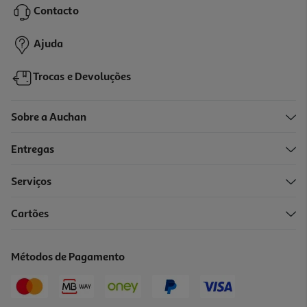
Contacto
1,49 €
Ajuda
Trocas e Devoluções
Sobre a Auchan
Entregas
Serviços
5.0
(7)
Cartões
Tempero Knorr 1-2-3 Sabores Bolonhesa 4un
41.84 €/Kg
Métodos de Pagamento
1,59 €