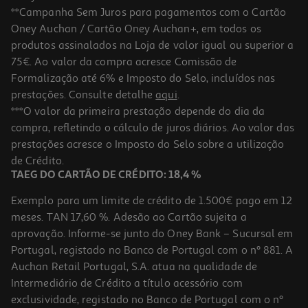
**Campanha Sem Juros para pagamentos com o Cartão
Oney Auchan / Cartão Oney Auchan+, em todos os
produtos assinalados na Loja de valor igual ou superior a
75€. Ao valor da compra acresce Comissão de
Formalização até 6% e Imposto do Selo, incluídos nas
prestações. Consulte detalhe
aqui
.
5.0
(2)
Tempero Maggi Suculento Forno Bbq 32g
***O valor da primeira prestação depende do dia da
compra, refletindo o cálculo de juros diários. Ao valor das
40.31 €/Kg
prestações acresce o Imposto do Selo sobre a utilização
1,29 €
de Crédito.
TAEG DO CARTÃO DE CRÉDITO: 18,4 %
Exemplo para um limite de crédito de 1.500€ pago em 12
meses. TAN 17,60 %. Adesão ao Cartão sujeita a
aprovação. Informe-se junto do Oney Bank – Sucursal em
Portugal, registado no Banco de Portugal com o nº 881. A
Auchan Retail Portugal, S.A. atua na qualidade de
Intermediário de Crédito a título acessório com
exclusividade, registado no Banco de Portugal com o nº