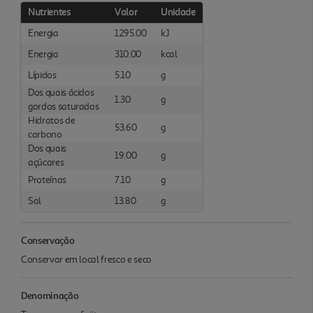
Nutrientes
Valor
Unidade
Energia
1295.00
kJ
Energia
310.00
kcal
Lípidos
5.10
g
Dos quais ácidos
1.30
g
gordos saturados
Hidratos de
53.60
g
carbono
Dos quais
19.00
g
açúcares
Proteínas
7.10
g
Sal
13.80
g
Conservação
Conservar em local fresco e seco
Denominação