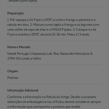
Tempero para fajitas.
Preparação
1. Pré-aqueça a Air Fryer a 190ºC e corte o frango, o pimento e a
cebola em tiras. 2. Misture numa tigela o frango e os legumes com
uma colher de sopa de óleo e o MAGGI Fajitas. 3. Coloque na Air
Fryer e cozinhe a 190ºC durante 15-18 min. Mexa 2/3 vezes.
Nome e Morada
Nestlé Portugal, Unipessoal, Lda. Rua Alexandre Herculano 8,
2799-554 Linda a Velha
Origem
Polónia
Informação Adicional
Confirmar a informação no Rótulo do Artigo. Devido a possíveis
alterações de embalagens e/ou ró³tulos, deverá considerar sempre
a informação que acompanha o produto que recebe.