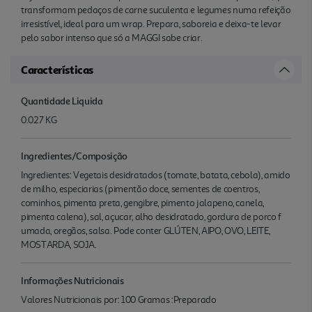
transformam pedaços de carne suculenta e legumes numa refeição
irresistível, ideal para um wrap. Prepara, saboreia e deixa-te levar
pelo sabor intenso que só a MAGGI sabe criar.
Características
Quantidade Liquida
0.027 KG
Ingredientes/Composição
Ingredientes: Vegetais desidratados (tomate, batata, cebola), amido
de milho, especiarias (pimentão doce, sementes de coentros,
cominhos, pimenta preta, gengibre, pimento jalapeno, canela,
pimenta calena), sal, açucar, alho desidratado, gordura de porco f
umada, oregãos, salsa. Pode conter GLÚTEN, AIPO, OVO, LEITE,
MOSTARDA, SOJA.
Informações Nutricionais
Valores Nutricionais por: 100 Gramas :Preparado