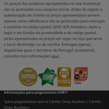
Os preços dos produtos apresentados no site Auchan.pt
são os praticados nas compras online. Antes do registo e
autenticação do cliente os preços apresentados servem
apenas como referência e são os praticados para entregas
e recolhas no código postal 2650-435 Amadora. Após o
login e em função da proximidade e do código postal,
serão apresentados os preços em vigor na loja que serve
o local de entrega ou de recolha. Entregas apenas
disponíveis para o território de Portugal continental,
5.0
(4)
consulte mais informações
aqui
.
Tempero Knorr 1-2-3 Chili Com Carne 33g
48.18 €/Kg
1,59 €
Informações para pagamentos ONEY
*para pagamentos com o Cartão Oney Auchan / Cartão
Oney Auchan+.