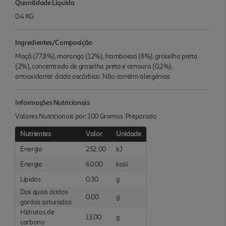
Quantidade Liquida
0.4 KG
Ingredientes/Composição
Maçã (77,8%), morango (12%), framboesa (8%), groselha preta
(2%), concentrado de groselha preta e cenoura (0,2%),
antioxidante: ácido ascórbico. Não contém alergénios
Informações Nutricionais
Valores Nutricionais por: 100 Gramas :Preparado
Nutrientes
Valor
Unidade
Energia
252.00
kJ
Energia
60.00
kcal
Lípidos
0.30
g
Dos quais ácidos
0.00
g
gordos saturados
Hidratos de
13.00
g
carbono