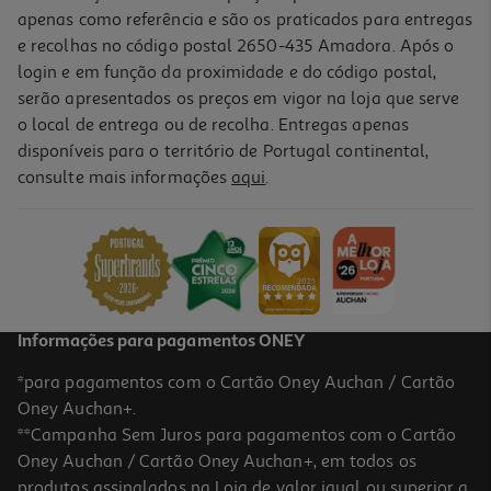
apenas como referência e são os praticados para entregas
e recolhas no código postal 2650-435 Amadora. Após o
login e em função da proximidade e do código postal,
serão apresentados os preços em vigor na loja que serve
o local de entrega ou de recolha. Entregas apenas
disponíveis para o território de Portugal continental,
4.0
(1)
consulte mais informações
aqui
.
Puré De Fruta Pom`bel Maçã Morango E Banana 4x100g
6.88 €/Kg
2,75 €
Informações para pagamentos ONEY
*para pagamentos com o Cartão Oney Auchan / Cartão
Oney Auchan+.
**Campanha Sem Juros para pagamentos com o Cartão
Oney Auchan / Cartão Oney Auchan+, em todos os
-18%
produtos assinalados na Loja de valor igual ou superior a