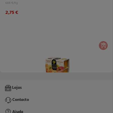
6.88 €/Kg
2,75 €
4.0
(1)
Puré De Fruta Pom`bel Maçã E Alperce 4x100g
Lojas
6.88 €/Kg
Contacto
2,75 €
Ajuda