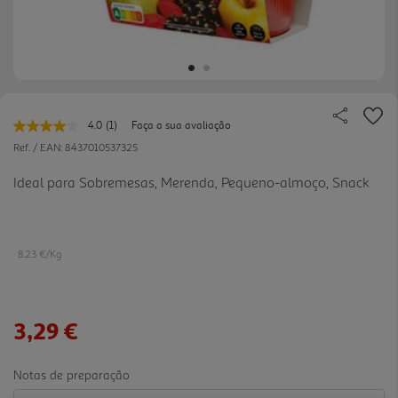
4.0
(1)
Faça a sua avaliação
Leu
uma
Ref. / EAN:
8437010537325
avaliação.
Link
Ideal para Sobremesas, Merenda, Pequeno-almoço, Snack
para
a
mesma
página.
8.23 €/Kg
3,29 €
Notas de preparação