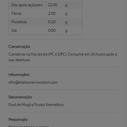
Dos quais açúcares
12.00
g
Fibras
2.00
g
Proteínas
0.20
g
Sal
0.00
g
Conservação
Conservar no frio (entre 0ºC e 10ºC). Consumir em 24 horas após a
sua abertura
Informações
info@stadiuminnovation.com
Denominação
Puré de Maçã e Frutos Vermelhos
Preparação