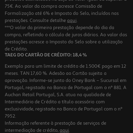
75€. Ao valor da compra acresce Comissão de
Formalização até 6% e Imposto do Selo, incluídos nas
prestações. Consulte detalhe
aqui
.
Fruta Compal Essencial Maçã 110ml (sdr)
***O valor da primeira prestação depende do dia da
compra, refletindo o cálculo de juros diários. Ao valor das
6.27 €/Lt
Price reduced from
to
prestações acresce o Imposto do Selo sobre a utilização
0,84 €
0,69 €
de Crédito.
+0,10 € Depósito
TAEG DO CARTÃO DE CRÉDITO: 18,4 %
Promoção
Exemplo para um limite de crédito de 1.500€ pago em 12
meses. TAN 17,60 %. Adesão ao Cartão sujeita a
aprovação. Informe-se junto do Oney Bank – Sucursal em
Portugal, registado no Banco de Portugal com o nº 881. A
Auchan Retail Portugal, S.A. atua na qualidade de
Intermediário de Crédito a título acessório com
-18%
exclusividade, registado no Banco de Portugal com o nº
7952.
Informação referente à prestação de serviços de
intermediação de crédito,
aqui
.