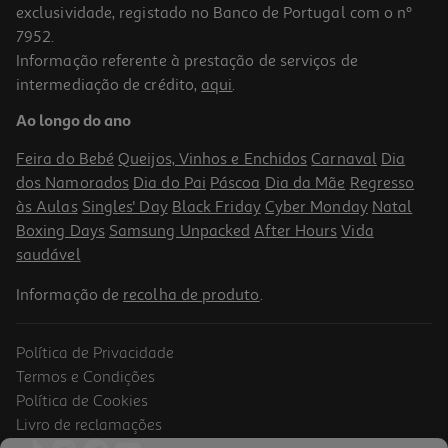
exclusividade, registado no Banco de Portugal com o nº
7952.
Informação referente à prestação de serviços de
4.0
(5)
intermediação de crédito,
aqui
.
Creme Liégeois Auchan Chocolate E Nata 4x115g
Ao longo do ano
4.98 €/Kg
Feira do Bebé
Queijos, Vinhos e Enchidos
Carnaval
Dia
2,29 €
dos Namorados
Dia do Pai
Páscoa
Dia da Mãe
Regresso
às Aulas
Singles' Day
Black Friday
Cyber Monday
Natal
Boxing Days
Samsung Unpacked
After Hours
Vida
saudável
Informação de
recolha de produto
.
Política de Privacidade
Termos e Condições
Política de Cookies
Livro de reclamações
4.2
(6)