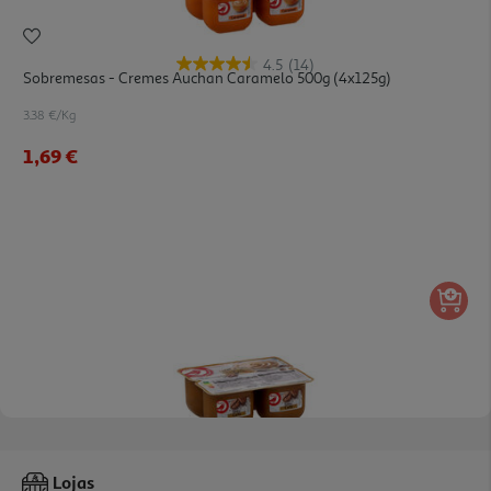
4.5
(14)
Sobremesas - Cremes Auchan Caramelo 500g (4x125g)
3.38 €/Kg
1,69 €
4.6
(16)
Sobremesa Láctea Auchan Café 500g (4x125g)
Lojas