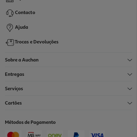
3.38 €/Kg
Contacto
1,69 €
Ajuda
Trocas e Devoluções
Sobre a Auchan
Entregas
Serviços
4.8
(13)
Cartões
Sobremesa Auchan Liégeois Chocolate E Café 8x100g
4.61 €/Kg
Métodos de Pagamento
3,69 €