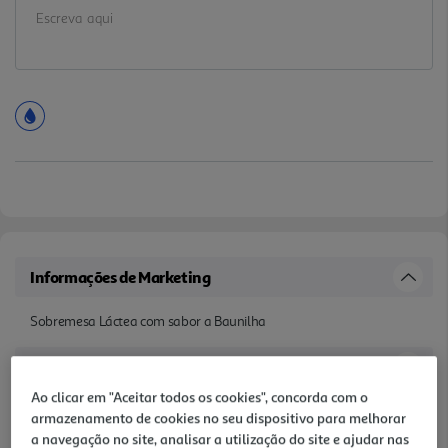
Informações de Marketing
Sobremesa Láctea com sabor a Baunilha
Características
Ao clicar em "Aceitar todos os cookies", concorda com o
Quantidade Liquida
armazenamento de cookies no seu dispositivo para melhorar
a navegação no site, analisar a utilização do site e ajudar nas
0.5 KG