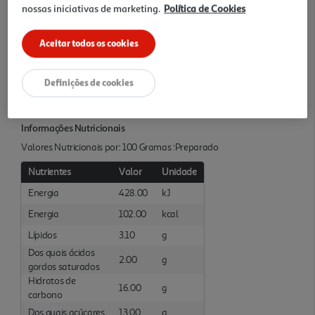
nossas iniciativas de marketing.
Política de Cookies
Ingredientes/Composição
Aceitar todos os cookies
LEITE gordo 86%, açúcar, amido modificado, aromas naturais,
NATAS (LEITE), espessante: carragenina, sal, corante: carotenos,
proteínas do LEITE, LACTOSE (LEITE) e minerais do LEITE.
Definições de cookies
Elaborado a partir de leite com origem: França.
Informações Nutricionais
Valores Nutricionais por: 100 Gramas :Preparado
Nutrientes
Valor
Unidade
Energia
428.00
kJ
Energia
102.00
kcal
Lípidos
3.10
g
Dos quais ácidos
2.00
g
gordos saturados
Hidratos de
16.00
g
carbono
Dos quais açúcares
13.00
g