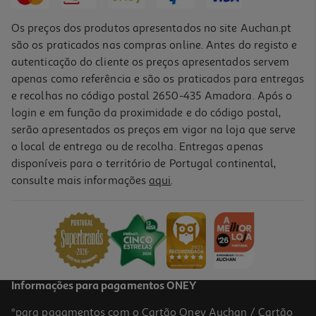
Os preços dos produtos apresentados no site Auchan.pt
são os praticados nas compras online. Antes do registo e
autenticação do cliente os preços apresentados servem
apenas como referência e são os praticados para entregas
e recolhas no código postal 2650-435 Amadora. Após o
login e em função da proximidade e do código postal,
serão apresentados os preços em vigor na loja que serve
o local de entrega ou de recolha. Entregas apenas
disponíveis para o território de Portugal continental,
4.0
(4)
consulte mais informações
aqui
.
Delícia Auchan Bolacha 2x135g
6.26 €/Kg
1,69 €
Informações para pagamentos ONEY
*para pagamentos com o Cartão Oney Auchan / Cartão