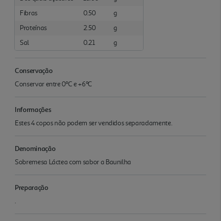
Fibras
0.50
g
Proteínas
2.50
g
Sal
0.21
g
Conservação
Conservar entre 0ºC e +6ºC
Informações
Estes 4 copos não podem ser vendidos separadamente.
Denominação
Sobremesa Láctea com sabor a Baunilha
Preparação
.