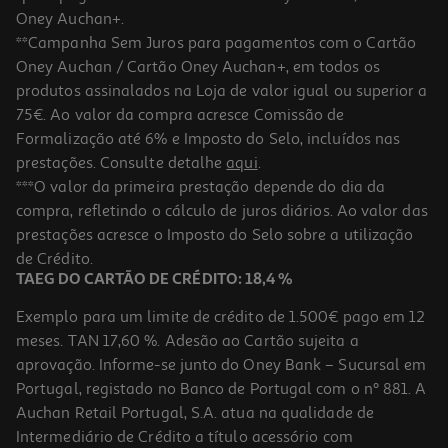
Oney Auchan+.
**Campanha Sem Juros para pagamentos com o Cartão
Oney Auchan / Cartão Oney Auchan+, em todos os
produtos assinalados na Loja de valor igual ou superior a
75€. Ao valor da compra acresce Comissão de
Formalização até 6% e Imposto do Selo, incluídos nas
prestações. Consulte detalhe
aqui
.
Sobremesa Trufa Chocolate E Caramelo Auchan 2x135g
***O valor da primeira prestação depende do dia da
compra, refletindo o cálculo de juros diários. Ao valor das
6.26 €/Kg
prestações acresce o Imposto do Selo sobre a utilização
1,69 €
de Crédito.
TAEG DO CARTÃO DE CRÉDITO: 18,4 %
Exemplo para um limite de crédito de 1.500€ pago em 12
meses. TAN 17,60 %. Adesão ao Cartão sujeita a
aprovação. Informe-se junto do Oney Bank – Sucursal em
Portugal, registado no Banco de Portugal com o nº 881. A
Auchan Retail Portugal, S.A. atua na qualidade de
Intermediário de Crédito a título acessório com