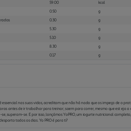
59.00
kcal
0.50
g
urados
0.30
g
5.30
g
5.10
g
8.30
g
0.17
g
 essencial nas suas vidas, acreditam que não há nada que os impeça de o prat
s antes de ir trabalhar para treinar; saem para correr, mesmo que est eja a c
se, superam-se. E por isso, lançámos YoPRO, um iogurte nutricional completo,
desporto todos os dias. Yo PRO é para ti?