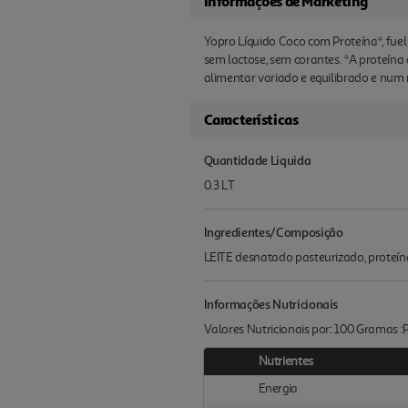
Informações de Marketing
Yopro Líquido Coco com Proteína*, fuel
sem lactose, sem corantes. *A proteín
alimentar variado e equilibrado e num
Características
Quantidade Liquida
0.3 LT
Ingredientes/Composição
LEITE desnatado pasteurizado, proteína
Informações Nutricionais
Valores Nutricionais por: 100 Gramas 
Nutrientes
Energia