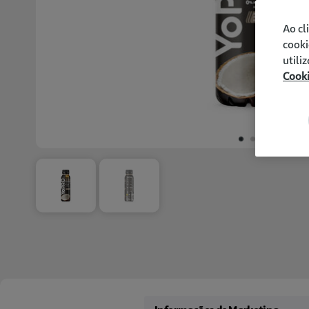
Ao cl
cooki
utili
Cook