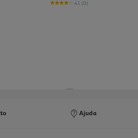
4.1
(11)
to
Ajuda
4.6
(17)