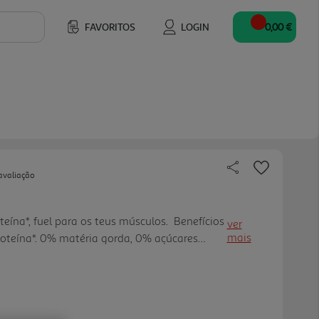
FAVORITOS
LOGIN
0,00 €
avaliação
eína*, fuel para os teus músculos. Benefícios
ver
mais
roteína*. 0% matéria gorda, 0% açúcares
m corantes. *A proteína contribui para a
da massa muscular. D everá ser consumido
ntar variado e equilibrado e num modo de