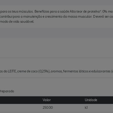
 para os teus músculos. Benefícios para a saúde Alto teor de proteína*. 0% ma
a contribui para a manutenção e crescimento da massa muscular. D everá ser 
 modo de vida saudável.
s do LEITE, creme de coco (0,25%), aromas, fermentos láticos e edulcorantes (
:Preparado
Valor
Unidade
250.00
kJ