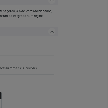
téria gorda, 0% açúcares adicionados,
consumido integrado num regime
acessulfame K e sucralose).