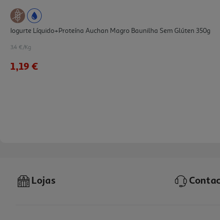
Iogurte Líquido+proteína Auchan Magro Baunilha Sem Glúten 350g
3.4 €/Kg
1,19 €
Lojas
Contac