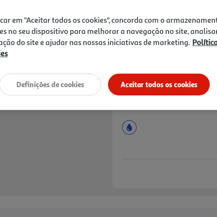
Price reduced from
to
2,69 €
1,99 €
icar em "Aceitar todos os cookies", concorda com o armazenamen
Promoção:
de 24/1/2025 a 31/8/2026
es no seu dispositivo para melhorar a navegação no site, analisa
zação do site e ajudar nas nossas iniciativas de marketing.
Polític
Notas de preparação
ies
Definições de cookies
Aceitar todos os cookies