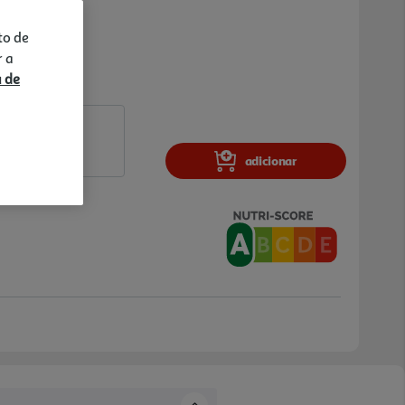
to de
r a
a de
adicionar