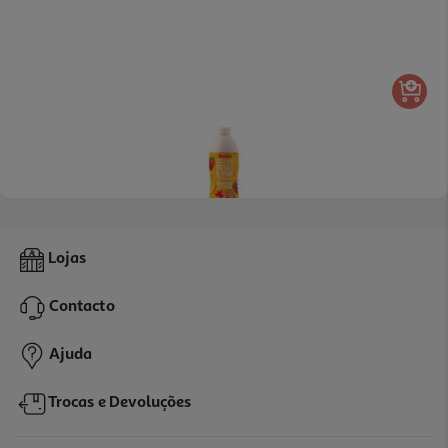
4.6
(11)
Iogurte Auchan Líquido Morango E Banana Sem Glúten 1kg
Lojas
1.55 €/Kg
Contacto
1,55 €
Ajuda
Trocas e Devoluções