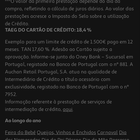
***O valor da primeira prestação depende do dia da
compra, refletindo o cálculo de juros diários. Ao valor das
2.02 €/Kg
prestações acresce o Imposto do Selo sobre a utilização
1,29 €
de Crédito.
TAEG DO CARTÃO DE CRÉDITO: 18,4 %
Exemplo para um limite de crédito de 1.500€ pago em 12
meses. TAN 17,60 %. Adesão ao Cartão sujeita a
aprovação. Informe-se junto do Oney Bank – Sucursal em
Portugal, registado no Banco de Portugal com o nº 881. A
Auchan Retail Portugal, S.A. atua na qualidade de
Intermediário de Crédito a título acessório com
exclusividade, registado no Banco de Portugal com o nº
7952.
Informação referente à prestação de serviços de
intermediação de crédito,
aqui
.
Iogurte Líquido Auchan Morango E Banana 160g
Ao longo do ano
2.19 €/Kg
Feira do Bebé
Queijos, Vinhos e Enchidos
Carnaval
Dia
0,35 €
dos Namorados
Dia do Pai
Páscoa
Dia da Mãe
Regresso