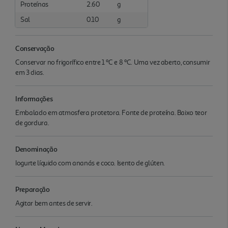
Proteínas
2.60
g
Sal
0.10
g
Conservação
Conservar no frigorífico entre 1 ºC e 8 ºC. Uma vez aberto, consumir
em 3 dias.
Informações
Embalado em atmosfera protetora. Fonte de proteína. Baixo teor
de gordura.
Denominação
Iogurte líquido com ananás e coco. Isento de glúten.
Preparação
Agitar bem antes de servir.