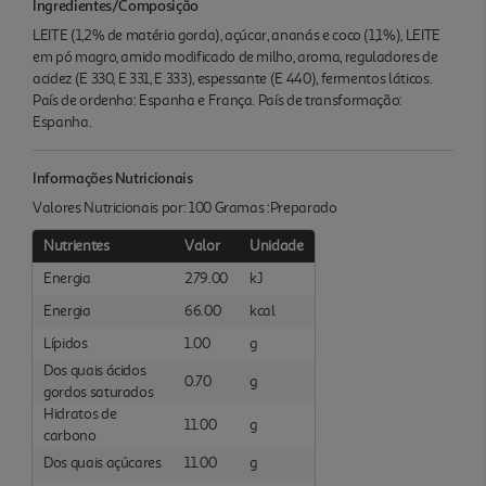
Ingredientes/Composição
LEITE (1,2% de matéria gorda), açúcar, ananás e coco (1,1%), LEITE
em pó magro, amido modificado de milho, aroma, reguladores de
acidez (E 330, E 331, E 333), espessante (E 440), fermentos láticos.
País de ordenha: Espanha e França. País de transformação:
Espanha.
Informações Nutricionais
Valores Nutricionais por: 100 Gramas :Preparado
Nutrientes
Valor
Unidade
Energia
279.00
kJ
Energia
66.00
kcal
Lípidos
1.00
g
Dos quais ácidos
0.70
g
gordos saturados
Hidratos de
11.00
g
carbono
Dos quais açúcares
11.00
g