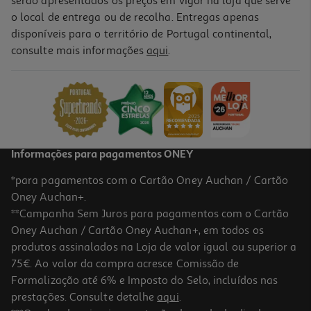
serão apresentados os preços em vigor na loja que serve
o local de entrega ou de recolha. Entregas apenas
disponíveis para o território de Portugal continental,
consulte mais informações
aqui
.
Iogurte Líquido Auchan Morango 160g
2.19 €/Kg
0,35 €
Informações para pagamentos ONEY
*para pagamentos com o Cartão Oney Auchan / Cartão
Oney Auchan+.
**Campanha Sem Juros para pagamentos com o Cartão
Oney Auchan / Cartão Oney Auchan+, em todos os
produtos assinalados na Loja de valor igual ou superior a
75€. Ao valor da compra acresce Comissão de
Formalização até 6% e Imposto do Selo, incluídos nas
prestações. Consulte detalhe
aqui
.
Iogurte Líquido Auchan Tropical 4x160g